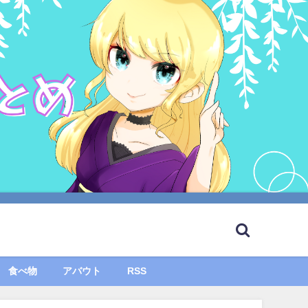
食べ物
アバウト
RSS