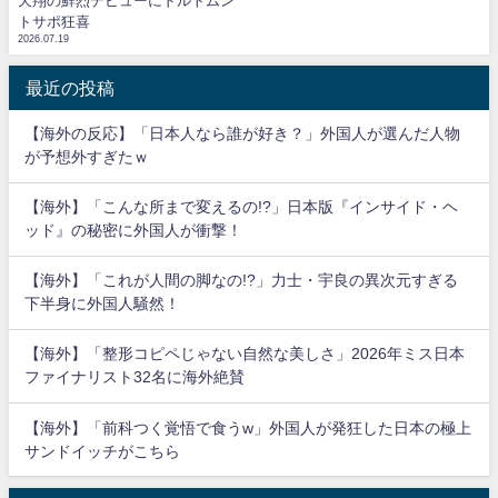
天翔の鮮烈デビューにドルトムン
トサポ狂喜
2026.07.19
最近の投稿
【海外の反応】「日本人なら誰が好き？」外国人が選んだ人物
が予想外すぎたｗ
【海外】「こんな所まで変えるの!?」日本版『インサイド・ヘ
ッド』の秘密に外国人が衝撃！
【海外】「これが人間の脚なの!?」力士・宇良の異次元すぎる
下半身に外国人騒然！
【海外】「整形コピペじゃない自然な美しさ」2026年ミス日本
ファイナリスト32名に海外絶賛
【海外】「前科つく覚悟で食うw」外国人が発狂した日本の極上
サンドイッチがこちら