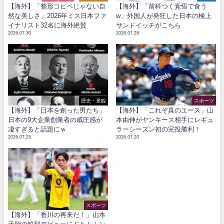
【海外】「整形コピペじゃない自
【海外】「前科つく覚悟で食う
然な美しさ」2026年ミス日本ファ
w」外国人が発狂した日本の極上
イナリスト32名に海外絶賛
サンドイッチがこちら
2026.07.30
2026.07.26
歴史・景観
スポーツ
【海外】「日本を創った男たち」
【海外】「これぞ真のエース」山
日本の9大企業創業者の威圧感が
本由伸がヤンキース相手にレギュ
凄すぎると話題にｗ
ラーシーズン初の完投勝利！
2026.07.25
2026.07.20
スポーツ
【海外】「香川の再来だ！」山本