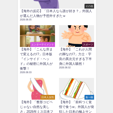
その他
【海外の反応】「日本人なら誰が好き？」外国人
が選んだ人物が予想外すぎたｗ
2026.08.05
エンターテイメント
スポーツ
【海外】「こんな所ま
【海外】「これが人間
で変えるの!?」日本版
の脚なの!?」力士・宇
『インサイド・ヘッ
良の異次元すぎる下半
ド』の秘密に外国人が
身に外国人騒然！
2026.08.02
衝撃！
2026.08.03
日本人女性
食べ物
【海外】「整形コピペ
【海外】「前科つく覚
じゃない自然な美し
悟で食うw」外国人が発
さ」2026年ミス日本フ
狂した日本の極上サン