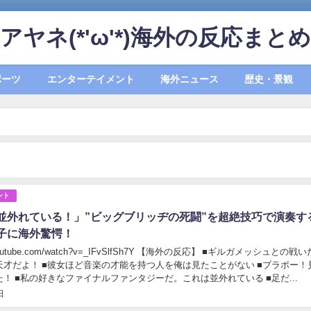
アヤネ(*'ω'*)海外の反応まとめ
ポーツ
エンターテイメント
海外ニュース
歴史・景観
ント
並外れている！」”ビッグブリッヂの死闘”を超絶技巧で演奏す
子に海外驚愕！
tube.com/watch?v=_IFvSlfSh7Y 【海外の反応】 ■ギルガメッシュとの戦いだ！ ■
を俺は見たことがない ■ブラボー！見事
だ、よくやった！ ■私の好きなファイナルファンタジーだ。これは並外れている ■足だ...
日