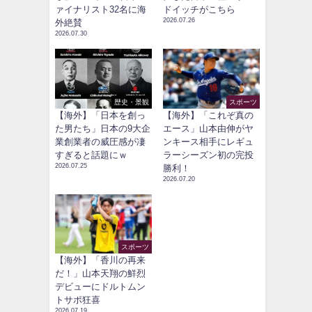
ァイナリスト32名に海
ドイッチがこちら
2026.07.26
外絶賛
2026.07.30
歴史・景観
スポーツ
【海外】「日本を創っ
【海外】「これぞ真の
た男たち」日本の9大企
エース」山本由伸がヤ
業創業者の威圧感が凄
ンキース相手にレギュ
すぎると話題にｗ
ラーシーズン初の完投
2026.07.25
勝利！
2026.07.20
スポーツ
【海外】「香川の再来
だ！」山本天翔の鮮烈
デビューにドルトムン
トサポ狂喜
2026.07.19