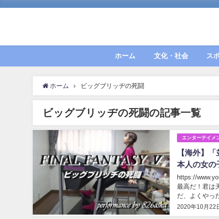
ホーム
文化・社会
ス
ホーム
ビッグブリッヂの死闘
ビッグブリッヂの死闘の記事一覧
エンターテイメ
【海外】「
本人の女の
https://www.you
最高だ！君は天才だよ！ ■彼女ほど音楽の才能を持つ人
2020年10月22