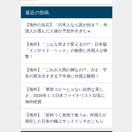
最近の投稿
【海外の反応】「日本人なら誰が好き？」外
国人が選んだ人物が予想外すぎたｗ
【海外】「こんな所まで変えるの!?」日本版
『インサイド・ヘッド』の秘密に外国人が衝
撃！
【海外】「これが人間の脚なの!?」力士・宇
良の異次元すぎる下半身に外国人騒然！
【海外】「整形コピペじゃない自然な美し
さ」2026年ミス日本ファイナリスト32名に
海外絶賛
【海外】「前科つく覚悟で食うw」外国人が
発狂した日本の極上サンドイッチがこちら