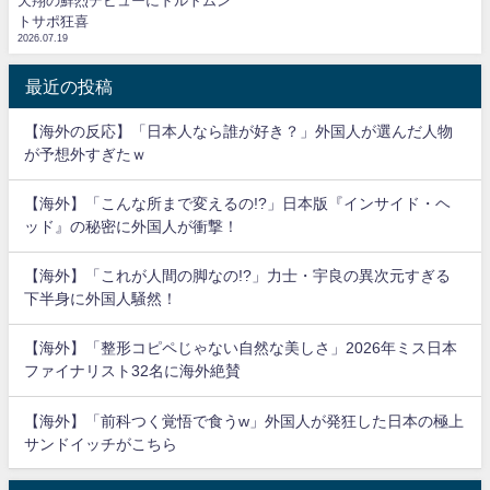
天翔の鮮烈デビューにドルトムン
トサポ狂喜
2026.07.19
最近の投稿
【海外の反応】「日本人なら誰が好き？」外国人が選んだ人物
が予想外すぎたｗ
【海外】「こんな所まで変えるの!?」日本版『インサイド・ヘ
ッド』の秘密に外国人が衝撃！
【海外】「これが人間の脚なの!?」力士・宇良の異次元すぎる
下半身に外国人騒然！
【海外】「整形コピペじゃない自然な美しさ」2026年ミス日本
ファイナリスト32名に海外絶賛
【海外】「前科つく覚悟で食うw」外国人が発狂した日本の極上
サンドイッチがこちら