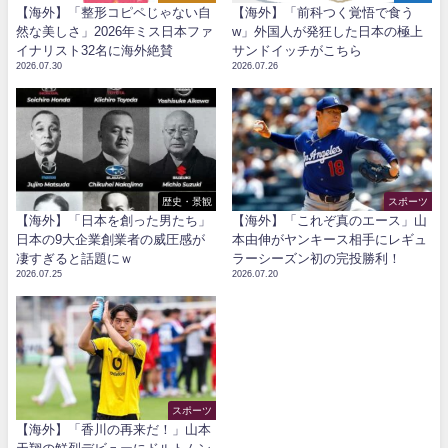
【海外】「整形コピペじゃない自
【海外】「前科つく覚悟で食う
然な美しさ」2026年ミス日本ファ
w」外国人が発狂した日本の極上
イナリスト32名に海外絶賛
サンドイッチがこちら
2026.07.30
2026.07.26
歴史・景観
スポーツ
【海外】「日本を創った男たち」
【海外】「これぞ真のエース」山
日本の9大企業創業者の威圧感が
本由伸がヤンキース相手にレギュ
凄すぎると話題にｗ
ラーシーズン初の完投勝利！
2026.07.25
2026.07.20
スポーツ
【海外】「香川の再来だ！」山本