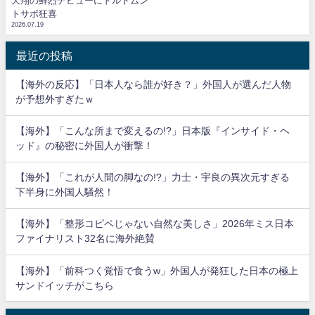
天翔の鮮烈デビューにドルトムン
トサポ狂喜
2026.07.19
最近の投稿
【海外の反応】「日本人なら誰が好き？」外国人が選んだ人物
が予想外すぎたｗ
【海外】「こんな所まで変えるの!?」日本版『インサイド・ヘ
ッド』の秘密に外国人が衝撃！
【海外】「これが人間の脚なの!?」力士・宇良の異次元すぎる
下半身に外国人騒然！
【海外】「整形コピペじゃない自然な美しさ」2026年ミス日本
ファイナリスト32名に海外絶賛
【海外】「前科つく覚悟で食うw」外国人が発狂した日本の極上
サンドイッチがこちら