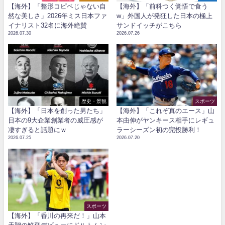
【海外】「整形コピペじゃない自
【海外】「前科つく覚悟で食う
然な美しさ」2026年ミス日本ファ
w」外国人が発狂した日本の極上
イナリスト32名に海外絶賛
サンドイッチがこちら
2026.07.30
2026.07.26
歴史・景観
スポーツ
【海外】「日本を創った男たち」
【海外】「これぞ真のエース」山
日本の9大企業創業者の威圧感が
本由伸がヤンキース相手にレギュ
凄すぎると話題にｗ
ラーシーズン初の完投勝利！
2026.07.25
2026.07.20
スポーツ
【海外】「香川の再来だ！」山本