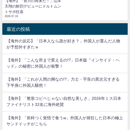
【海外】「香川の再来だ！」山本
天翔の鮮烈デビューにドルトムン
トサポ狂喜
2026.07.19
最近の投稿
【海外の反応】「日本人なら誰が好き？」外国人が選んだ人物
が予想外すぎたｗ
【海外】「こんな所まで変えるの!?」日本版『インサイド・ヘ
ッド』の秘密に外国人が衝撃！
【海外】「これが人間の脚なの!?」力士・宇良の異次元すぎる
下半身に外国人騒然！
【海外】「整形コピペじゃない自然な美しさ」2026年ミス日本
ファイナリスト32名に海外絶賛
【海外】「前科つく覚悟で食うw」外国人が発狂した日本の極上
サンドイッチがこちら