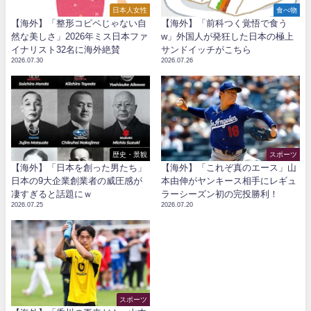
日本人女性
食べ物
【海外】「整形コピペじゃない自
【海外】「前科つく覚悟で食う
然な美しさ」2026年ミス日本ファ
w」外国人が発狂した日本の極上
イナリスト32名に海外絶賛
サンドイッチがこちら
2026.07.30
2026.07.26
歴史・景観
スポーツ
【海外】「日本を創った男たち」
【海外】「これぞ真のエース」山
日本の9大企業創業者の威圧感が
本由伸がヤンキース相手にレギュ
凄すぎると話題にｗ
ラーシーズン初の完投勝利！
2026.07.25
2026.07.20
スポーツ