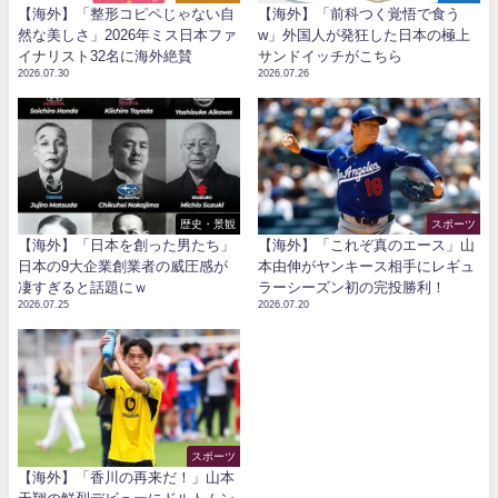
【海外】「整形コピペじゃない自
【海外】「前科つく覚悟で食う
然な美しさ」2026年ミス日本ファ
w」外国人が発狂した日本の極上
イナリスト32名に海外絶賛
サンドイッチがこちら
2026.07.30
2026.07.26
歴史・景観
スポーツ
【海外】「日本を創った男たち」
【海外】「これぞ真のエース」山
日本の9大企業創業者の威圧感が
本由伸がヤンキース相手にレギュ
凄すぎると話題にｗ
ラーシーズン初の完投勝利！
2026.07.25
2026.07.20
スポーツ
【海外】「香川の再来だ！」山本