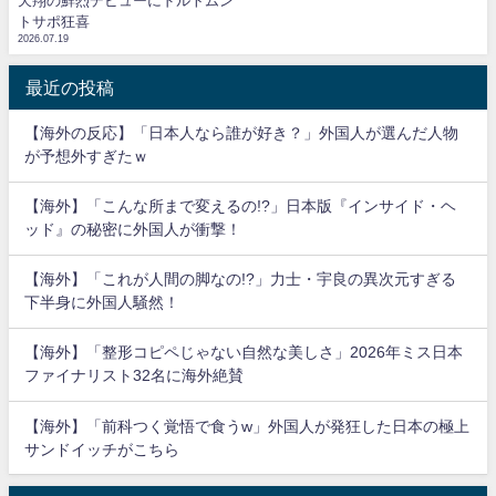
天翔の鮮烈デビューにドルトムン
トサポ狂喜
2026.07.19
最近の投稿
【海外の反応】「日本人なら誰が好き？」外国人が選んだ人物
が予想外すぎたｗ
【海外】「こんな所まで変えるの!?」日本版『インサイド・ヘ
ッド』の秘密に外国人が衝撃！
【海外】「これが人間の脚なの!?」力士・宇良の異次元すぎる
下半身に外国人騒然！
【海外】「整形コピペじゃない自然な美しさ」2026年ミス日本
ファイナリスト32名に海外絶賛
【海外】「前科つく覚悟で食うw」外国人が発狂した日本の極上
サンドイッチがこちら