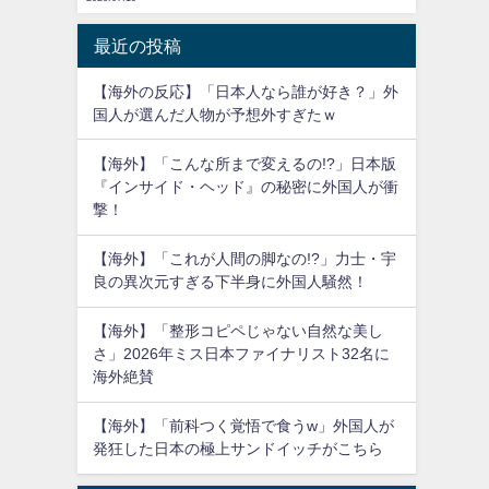
最近の投稿
【海外の反応】「日本人なら誰が好き？」外
国人が選んだ人物が予想外すぎたｗ
【海外】「こんな所まで変えるの!?」日本版
『インサイド・ヘッド』の秘密に外国人が衝
撃！
【海外】「これが人間の脚なの!?」力士・宇
良の異次元すぎる下半身に外国人騒然！
【海外】「整形コピペじゃない自然な美し
さ」2026年ミス日本ファイナリスト32名に
海外絶賛
【海外】「前科つく覚悟で食うw」外国人が
発狂した日本の極上サンドイッチがこちら