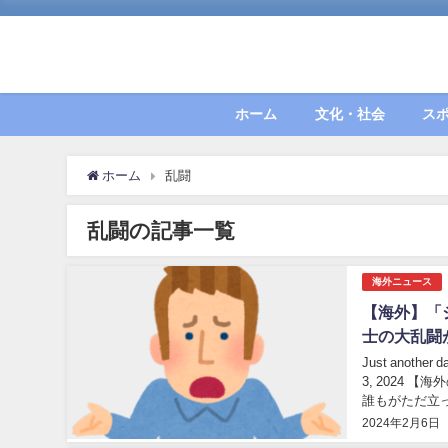
ホーム
文化・社会
ス
ホーム
乱闘
乱闘の記事一覧
海外ニュース
【海外】「
士の大乱闘
Just another 
3, 2024 【海外の反応】 ■ジャングルに送ってやればい
誰もがただ立っ
2024年2月6日