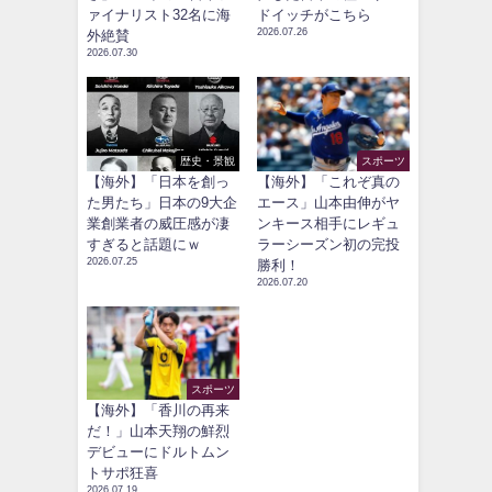
ァイナリスト32名に海
ドイッチがこちら
2026.07.26
外絶賛
2026.07.30
歴史・景観
スポーツ
【海外】「日本を創っ
【海外】「これぞ真の
た男たち」日本の9大企
エース」山本由伸がヤ
業創業者の威圧感が凄
ンキース相手にレギュ
すぎると話題にｗ
ラーシーズン初の完投
2026.07.25
勝利！
2026.07.20
スポーツ
【海外】「香川の再来
だ！」山本天翔の鮮烈
デビューにドルトムン
トサポ狂喜
2026.07.19