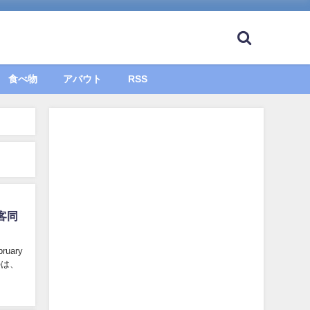
食べ物
アバウト
RSS
客同
bruary