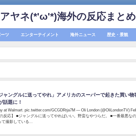
アヤネ(*'ω'*)海外の反応まとめ
ポーツ
エンターテイメント
海外ニュース
歴史・景観
ジャングルに送ってやれ」アメリカのスーパーで起きた買い物
が話題に！
day at Walmart. pic.twitter.com/GCGDRrja7M — Oli London (@OliLondonTV) Fe
い。野蛮なやつらだ。 ■一番最悪なのは、
て撮影している...