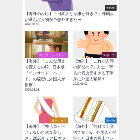
その他
【海外の反応】「日本人なら誰が好き？」外国人
が選んだ人物が予想外すぎたｗ
2026.08.05
エンターテイメント
スポーツ
【海外】「こんな所ま
【海外】「これが人間
で変えるの!?」日本版
の脚なの!?」力士・宇
『インサイド・ヘッ
良の異次元すぎる下半
ド』の秘密に外国人が
身に外国人騒然！
2026.08.02
衝撃！
2026.08.03
日本人女性
食べ物
【海外】「整形コピペ
【海外】「前科つく覚
じゃない自然な美し
悟で食うw」外国人が発
さ」2026年ミス日本フ
狂した日本の極上サン