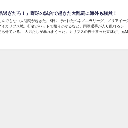
酷過ぎだろ！」野球の試合で起きた大乱闘に海外も騒然！
とんでもない大乱闘が起きた。8日に行われたベネズエラリーグ、ズリアイー
グイカリブス戦。打者がバットで殴りかかるなど、両軍選手が入り乱れるシー
走らせている。 大男たちが暴れまくった。カリブスの投手放った直球が、元M
メロの臀部に直撃。すると、一瞬で沸点に達...