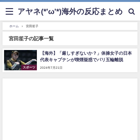
アヤネ(*'ω'*)海外の反応まとめ
ホーム
宮田笙子
宮田笙子の記事一覧
【海外】「厳しすぎないか？」体操女子の日本
代表キャプテンが喫煙疑惑でパリ五輪離脱
スポーツ
2024年7月21日