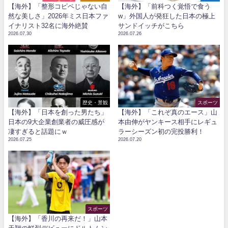
【海外】「整形コピペじゃない自
【海外】「前科つく覚悟で食う
然な美しさ」2026年ミス日本ファ
w」外国人が発狂した日本の極上
イナリスト32名に海外絶賛
サンドイッチがこちら
2026.07.30
2026.07.26
歴史・景観
スポーツ
【海外】「日本を創った男たち」
【海外】「これぞ真のエース」山
日本の9大企業創業者の威圧感が
本由伸がヤンキース相手にレギュ
凄すぎると話題にｗ
ラーシーズン初の完投勝利！
2026.07.25
2026.07.20
スポーツ
【海外】「香川の再来だ！」山本