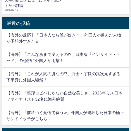
天翔の鮮烈デビューにドルトムン
トサポ狂喜
2026.07.19
最近の投稿
【海外の反応】「日本人なら誰が好き？」外国人が選んだ人物
が予想外すぎたｗ
【海外】「こんな所まで変えるの!?」日本版『インサイド・ヘ
ッド』の秘密に外国人が衝撃！
【海外】「これが人間の脚なの!?」力士・宇良の異次元すぎる
下半身に外国人騒然！
【海外】「整形コピペじゃない自然な美しさ」2026年ミス日本
ファイナリスト32名に海外絶賛
【海外】「前科つく覚悟で食うw」外国人が発狂した日本の極上
サンドイッチがこちら