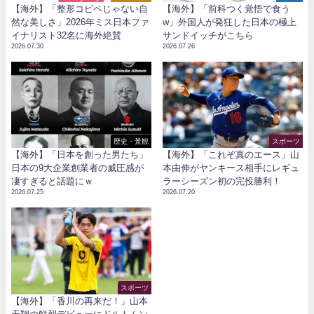
【海外】「整形コピペじゃない自
【海外】「前科つく覚悟で食う
然な美しさ」2026年ミス日本ファ
w」外国人が発狂した日本の極上
イナリスト32名に海外絶賛
サンドイッチがこちら
2026.07.30
2026.07.26
歴史・景観
スポーツ
【海外】「日本を創った男たち」
【海外】「これぞ真のエース」山
日本の9大企業創業者の威圧感が
本由伸がヤンキース相手にレギュ
凄すぎると話題にｗ
ラーシーズン初の完投勝利！
2026.07.25
2026.07.20
スポーツ
【海外】「香川の再来だ！」山本