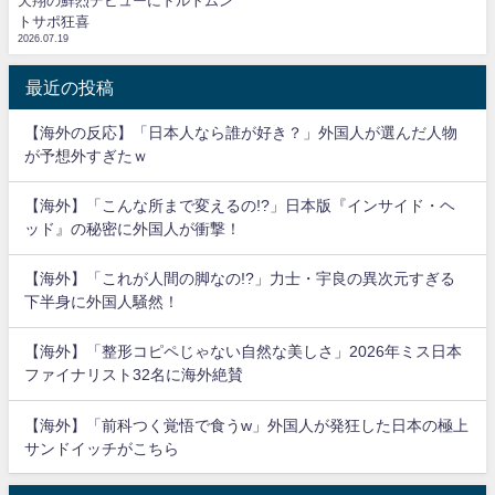
天翔の鮮烈デビューにドルトムン
トサポ狂喜
2026.07.19
最近の投稿
【海外の反応】「日本人なら誰が好き？」外国人が選んだ人物
が予想外すぎたｗ
【海外】「こんな所まで変えるの!?」日本版『インサイド・ヘ
ッド』の秘密に外国人が衝撃！
【海外】「これが人間の脚なの!?」力士・宇良の異次元すぎる
下半身に外国人騒然！
【海外】「整形コピペじゃない自然な美しさ」2026年ミス日本
ファイナリスト32名に海外絶賛
【海外】「前科つく覚悟で食うw」外国人が発狂した日本の極上
サンドイッチがこちら