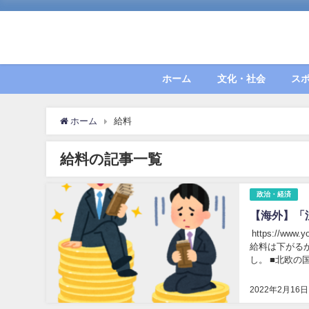
ホーム
文化・社会
ス
ホーム
給料
給料の記事一覧
政治・経済
【海外】「
https://www.yo
給料は下がるから。 ↑中国はどうなるの？ ↑まあ、教育レベルなど
2022年2月16日