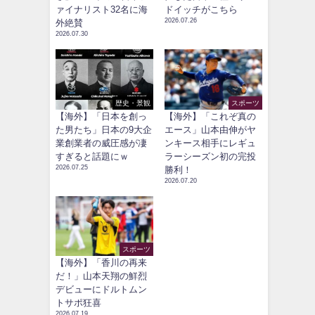
ァイナリスト32名に海
ドイッチがこちら
2026.07.26
外絶賛
2026.07.30
歴史・景観
スポーツ
【海外】「日本を創っ
【海外】「これぞ真の
た男たち」日本の9大企
エース」山本由伸がヤ
業創業者の威圧感が凄
ンキース相手にレギュ
すぎると話題にｗ
ラーシーズン初の完投
2026.07.25
勝利！
2026.07.20
スポーツ
【海外】「香川の再来
だ！」山本天翔の鮮烈
デビューにドルトムン
トサポ狂喜
2026.07.19