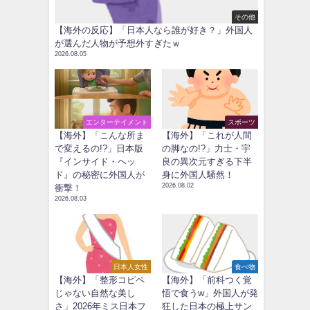
その他
【海外の反応】「日本人なら誰が好き？」外国人
が選んだ人物が予想外すぎたｗ
2026.08.05
エンターテイメント
スポーツ
【海外】「こんな所ま
【海外】「これが人間
で変えるの!?」日本版
の脚なの!?」力士・宇
『インサイド・ヘッ
良の異次元すぎる下半
ド』の秘密に外国人が
身に外国人騒然！
2026.08.02
衝撃！
2026.08.03
日本人女性
食べ物
【海外】「整形コピペ
【海外】「前科つく覚
じゃない自然な美し
悟で食うw」外国人が発
さ」2026年ミス日本フ
狂した日本の極上サン