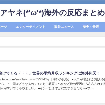
アヤネ(*'ω'*)海外の反応まとめ
ポーツ
エンターテイメント
海外ニュース
歴史・景観
泣けてくる・・・」世界の平均月収ランキングに海外仰天！
utube.com/watch?v=pP-PCPKb1Yg 【海外の反応】 ■人口が増えれば増えるほど、
他の要因にも左右されるわけだ
し。 ■北欧の国々がマジでうらやましい。 ■インドはさすがに安すぎるだろw ■ブ...