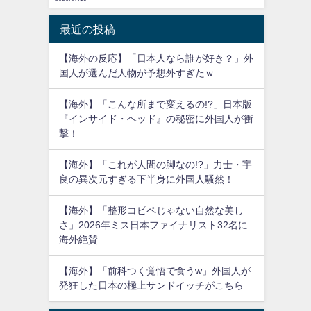
最近の投稿
【海外の反応】「日本人なら誰が好き？」外
国人が選んだ人物が予想外すぎたｗ
【海外】「こんな所まで変えるの!?」日本版
『インサイド・ヘッド』の秘密に外国人が衝
撃！
【海外】「これが人間の脚なの!?」力士・宇
良の異次元すぎる下半身に外国人騒然！
【海外】「整形コピペじゃない自然な美し
さ」2026年ミス日本ファイナリスト32名に
海外絶賛
【海外】「前科つく覚悟で食うw」外国人が
発狂した日本の極上サンドイッチがこちら