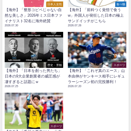
日本人女性
食べ物
【海外】「整形コピペじゃない自
【海外】「前科つく覚悟で食う
然な美しさ」2026年ミス日本ファ
w」外国人が発狂した日本の極上
イナリスト32名に海外絶賛
サンドイッチがこちら
2026.07.30
2026.07.26
歴史・景観
スポーツ
【海外】「日本を創った男たち」
【海外】「これぞ真のエース」山
日本の9大企業創業者の威圧感が
本由伸がヤンキース相手にレギュ
凄すぎると話題にｗ
ラーシーズン初の完投勝利！
2026.07.25
2026.07.20
スポーツ