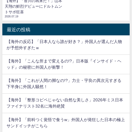
【海外】「香川の再来だ！」山本
天翔の鮮烈デビューにドルトムン
トサポ狂喜
2026.07.19
最近の投稿
【海外の反応】「日本人なら誰が好き？」外国人が選んだ人物
が予想外すぎたｗ
【海外】「こんな所まで変えるの!?」日本版『インサイド・ヘ
ッド』の秘密に外国人が衝撃！
【海外】「これが人間の脚なの!?」力士・宇良の異次元すぎる
下半身に外国人騒然！
【海外】「整形コピペじゃない自然な美しさ」2026年ミス日本
ファイナリスト32名に海外絶賛
【海外】「前科つく覚悟で食うw」外国人が発狂した日本の極上
サンドイッチがこちら