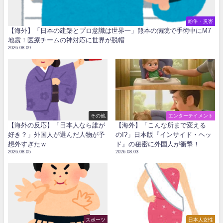
紛争・災害
【海外】「日本の建築とプロ意識は世界一」熊本の病院で手術中にM7
地震！医療チームの神対応に世界が脱帽
2026.08.09
その他
エンターテイメント
【海外の反応】「日本人なら誰が
【海外】「こんな所まで変える
好き？」外国人が選んだ人物が予
の!?」日本版『インサイド・ヘッ
想外すぎたｗ
ド』の秘密に外国人が衝撃！
2026.08.05
2026.08.03
スポーツ
日本人女性