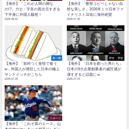
【海外】「これが人間の脚な
【海外】「整形コピペじゃない自
の!?」力士・宇良の異次元すぎる
然な美しさ」2026年ミス日本ファ
下半身に外国人騒然！
イナリスト32名に海外絶賛
2026.08.02
2026.07.30
食べ物
歴史・景観
【海外】「前科つく覚悟で食う
【海外】「日本を創った男たち」
w」外国人が発狂した日本の極上
日本の9大企業創業者の威圧感が
サンドイッチがこちら
凄すぎると話題にｗ
2026.07.26
2026.07.25
スポーツ
【海外】「これぞ真のエース」山