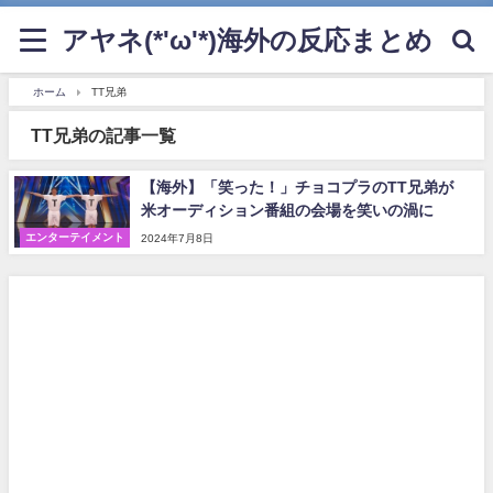
アヤネ(*'ω'*)海外の反応まとめ
ホーム
TT兄弟
TT兄弟の記事一覧
【海外】「笑った！」チョコプラのTT兄弟が
米オーディション番組の会場を笑いの渦に
エンターテイメント
2024年7月8日