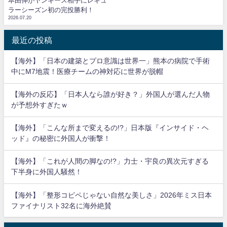
本由伸がヤンキース相手にレギュ
ラーシーズン初の完投勝利！
2026.07.20
最近の投稿
【海外】「日本の建築とプロ意識は世界一」熊本の病院で手術
中にM7地震！医療チームの神対応に世界が脱帽
【海外の反応】「日本人なら誰が好き？」外国人が選んだ人物
が予想外すぎたｗ
【海外】「こんな所まで変えるの!?」日本版『インサイド・ヘ
ッド』の秘密に外国人が衝撃！
【海外】「これが人間の脚なの!?」力士・宇良の異次元すぎる
下半身に外国人騒然！
【海外】「整形コピペじゃない自然な美しさ」2026年ミス日本
ファイナリスト32名に海外絶賛