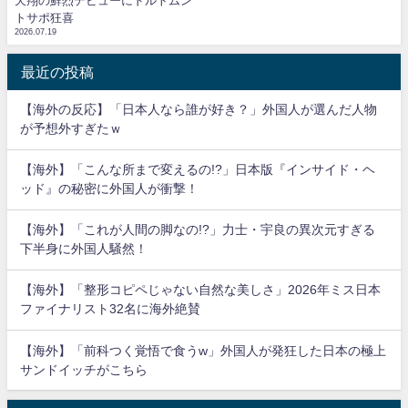
天翔の鮮烈デビューにドルトムン
トサポ狂喜
2026.07.19
最近の投稿
【海外の反応】「日本人なら誰が好き？」外国人が選んだ人物
が予想外すぎたｗ
【海外】「こんな所まで変えるの!?」日本版『インサイド・ヘ
ッド』の秘密に外国人が衝撃！
【海外】「これが人間の脚なの!?」力士・宇良の異次元すぎる
下半身に外国人騒然！
【海外】「整形コピペじゃない自然な美しさ」2026年ミス日本
ファイナリスト32名に海外絶賛
【海外】「前科つく覚悟で食うw」外国人が発狂した日本の極上
サンドイッチがこちら