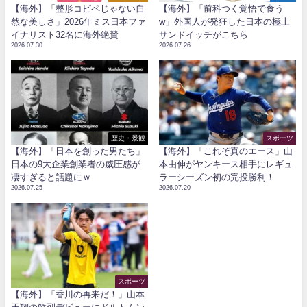
【海外】「整形コピペじゃない自
【海外】「前科つく覚悟で食う
然な美しさ」2026年ミス日本ファ
w」外国人が発狂した日本の極上
イナリスト32名に海外絶賛
サンドイッチがこちら
2026.07.30
2026.07.26
歴史・景観
スポーツ
【海外】「日本を創った男たち」
【海外】「これぞ真のエース」山
日本の9大企業創業者の威圧感が
本由伸がヤンキース相手にレギュ
凄すぎると話題にｗ
ラーシーズン初の完投勝利！
2026.07.25
2026.07.20
スポーツ
【海外】「香川の再来だ！」山本