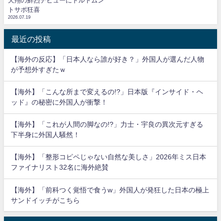
天翔の鮮烈デビューにドルトムン
トサポ狂喜
2026.07.19
最近の投稿
【海外の反応】「日本人なら誰が好き？」外国人が選んだ人物
が予想外すぎたｗ
【海外】「こんな所まで変えるの!?」日本版『インサイド・ヘ
ッド』の秘密に外国人が衝撃！
【海外】「これが人間の脚なの!?」力士・宇良の異次元すぎる
下半身に外国人騒然！
【海外】「整形コピペじゃない自然な美しさ」2026年ミス日本
ファイナリスト32名に海外絶賛
【海外】「前科つく覚悟で食うw」外国人が発狂した日本の極上
サンドイッチがこちら