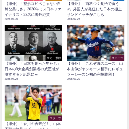
【海外】「整形コピペじゃない自
【海外】「前科つく覚悟で食う
然な美しさ」2026年ミス日本ファ
w」外国人が発狂した日本の極上
イナリスト32名に海外絶賛
サンドイッチがこちら
2026.07.30
2026.07.26
歴史・景観
スポーツ
【海外】「日本を創った男たち」
【海外】「これぞ真のエース」山
日本の9大企業創業者の威圧感が
本由伸がヤンキース相手にレギュ
凄すぎると話題にｗ
ラーシーズン初の完投勝利！
2026.07.25
2026.07.20
スポーツ
【海外】「香川の再来だ！」山本