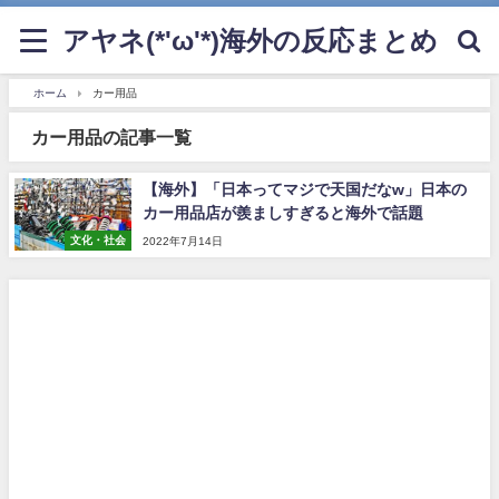
アヤネ(*'ω'*)海外の反応まとめ
ホーム
カー用品
カー用品の記事一覧
【海外】「日本ってマジで天国だなw」日本の
カー用品店が羨ましすぎると海外で話題
文化・社会
2022年7月14日