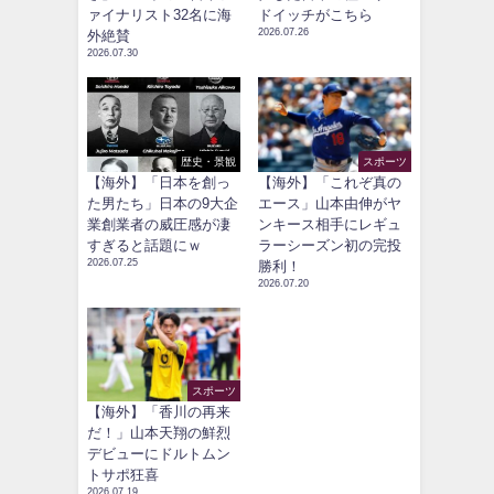
ァイナリスト32名に海
ドイッチがこちら
2026.07.26
外絶賛
2026.07.30
歴史・景観
スポーツ
【海外】「日本を創っ
【海外】「これぞ真の
た男たち」日本の9大企
エース」山本由伸がヤ
業創業者の威圧感が凄
ンキース相手にレギュ
すぎると話題にｗ
ラーシーズン初の完投
2026.07.25
勝利！
2026.07.20
スポーツ
【海外】「香川の再来
だ！」山本天翔の鮮烈
デビューにドルトムン
トサポ狂喜
2026.07.19