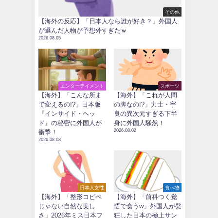
その他
【海外の反応】「日本人なら誰が好き？」外国人
が選んだ人物が予想外すぎたｗ
2026.08.05
エンターテイメント
スポーツ
【海外】「こんな所ま
【海外】「これが人間
で変えるの!?」日本版
の脚なの!?」力士・宇
『インサイド・ヘッ
良の異次元すぎる下半
ド』の秘密に外国人が
身に外国人騒然！
2026.08.02
衝撃！
2026.08.03
日本人女性
食べ物
【海外】「整形コピペ
【海外】「前科つく覚
じゃない自然な美し
悟で食うw」外国人が発
さ」2026年ミス日本フ
狂した日本の極上サン