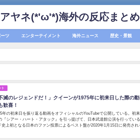
アヤネ(*'ω'*)海外の反応まとめ
ポーツ
エンターテイメント
海外ニュース
歴史・景観
ント
不滅のレジェンドだ！」クイーンが1975年に初来日した際の動
も歓喜！
75年の初来日を振り返る動画をオフィシャルのYouTubeで公開している。初
発表の『シアー・ハート・アタック』を引っ提げて、日本武道館公演を行ってい
史上初となる日本のファン投票によるベスト盤が2020年1月15日に発売され
。本作はCD発売は日本の...