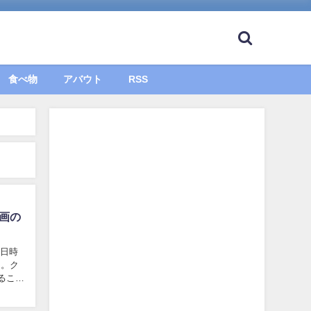
食べ物
アバウト
RSS
画の
来日時
る。ク
ること