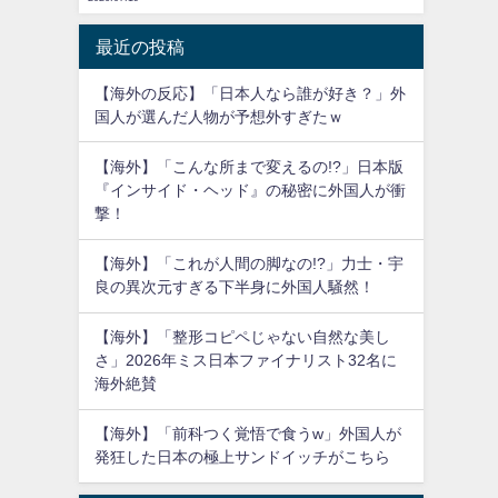
最近の投稿
【海外の反応】「日本人なら誰が好き？」外
国人が選んだ人物が予想外すぎたｗ
【海外】「こんな所まで変えるの!?」日本版
『インサイド・ヘッド』の秘密に外国人が衝
撃！
【海外】「これが人間の脚なの!?」力士・宇
良の異次元すぎる下半身に外国人騒然！
【海外】「整形コピペじゃない自然な美し
さ」2026年ミス日本ファイナリスト32名に
海外絶賛
【海外】「前科つく覚悟で食うw」外国人が
発狂した日本の極上サンドイッチがこちら