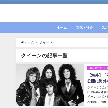
ホーム
文化・社会
ス
ホーム
クイーン
クイーンの記事一覧
エンターテイメ
【海外】「
公開に海外
クイーンは19
に1974年
イーンはバンド
が決定している
2019年12月9日