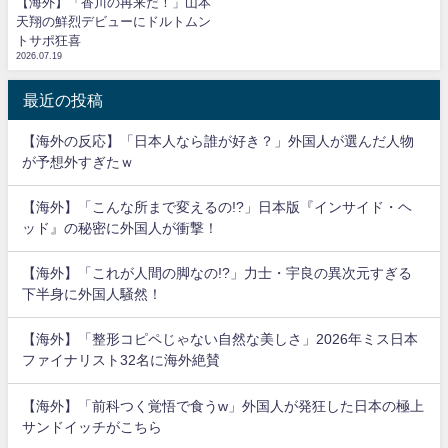
【海外】「香川の再来だ！」山本
天翔の鮮烈デビューにドルトムン
トサポ狂喜
2026.07.19
最近の投稿
【海外の反応】「日本人なら誰が好き？」外国人が選んだ人物
が予想外すぎたｗ
【海外】「こんな所まで変えるの!?」日本版『インサイド・ヘ
ッド』の秘密に外国人が衝撃！
【海外】「これが人間の脚なの!?」力士・宇良の異次元すぎる
下半身に外国人騒然！
【海外】「整形コピペじゃない自然な美しさ」2026年ミス日本
ファイナリスト32名に海外絶賛
【海外】「前科つく覚悟で食うw」外国人が発狂した日本の極上
サンドイッチがこちら