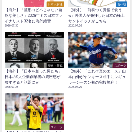
日本人女性
食べ物
【海外】「整形コピペじゃない自
【海外】「前科つく覚悟で食う
然な美しさ」2026年ミス日本ファ
w」外国人が発狂した日本の極上
イナリスト32名に海外絶賛
サンドイッチがこちら
2026.07.30
2026.07.26
歴史・景観
スポーツ
【海外】「日本を創った男たち」
【海外】「これぞ真のエース」山
日本の9大企業創業者の威圧感が
本由伸がヤンキース相手にレギュ
凄すぎると話題にｗ
ラーシーズン初の完投勝利！
2026.07.25
2026.07.20
スポーツ