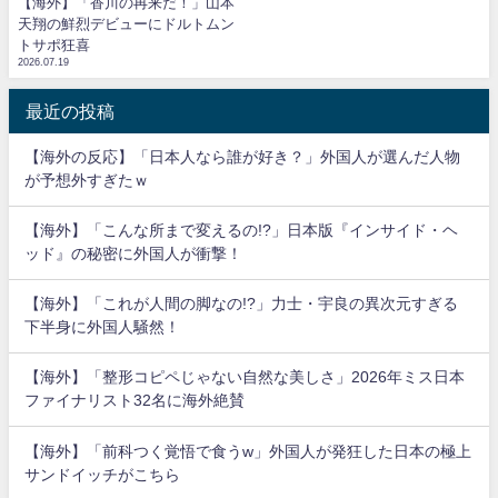
【海外】「香川の再来だ！」山本
天翔の鮮烈デビューにドルトムン
トサポ狂喜
2026.07.19
最近の投稿
【海外の反応】「日本人なら誰が好き？」外国人が選んだ人物
が予想外すぎたｗ
【海外】「こんな所まで変えるの!?」日本版『インサイド・ヘ
ッド』の秘密に外国人が衝撃！
【海外】「これが人間の脚なの!?」力士・宇良の異次元すぎる
下半身に外国人騒然！
【海外】「整形コピペじゃない自然な美しさ」2026年ミス日本
ファイナリスト32名に海外絶賛
【海外】「前科つく覚悟で食うw」外国人が発狂した日本の極上
サンドイッチがこちら