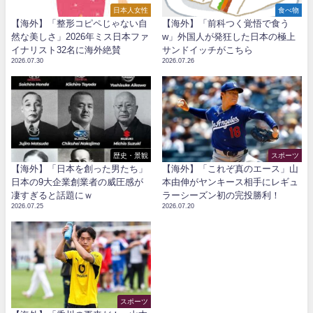
日本人女性
食べ物
【海外】「整形コピペじゃない自
【海外】「前科つく覚悟で食う
然な美しさ」2026年ミス日本ファ
w」外国人が発狂した日本の極上
イナリスト32名に海外絶賛
サンドイッチがこちら
2026.07.30
2026.07.26
歴史・景観
スポーツ
【海外】「日本を創った男たち」
【海外】「これぞ真のエース」山
日本の9大企業創業者の威圧感が
本由伸がヤンキース相手にレギュ
凄すぎると話題にｗ
ラーシーズン初の完投勝利！
2026.07.25
2026.07.20
スポーツ