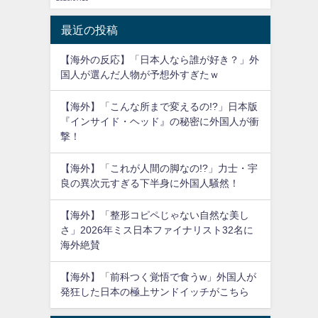
最近の投稿
【海外の反応】「日本人なら誰が好き？」外
国人が選んだ人物が予想外すぎたｗ
【海外】「こんな所まで変えるの!?」日本版
『インサイド・ヘッド』の秘密に外国人が衝
撃！
【海外】「これが人間の脚なの!?」力士・宇
良の異次元すぎる下半身に外国人騒然！
【海外】「整形コピペじゃない自然な美し
さ」2026年ミス日本ファイナリスト32名に
海外絶賛
【海外】「前科つく覚悟で食うw」外国人が
発狂した日本の極上サンドイッチがこちら