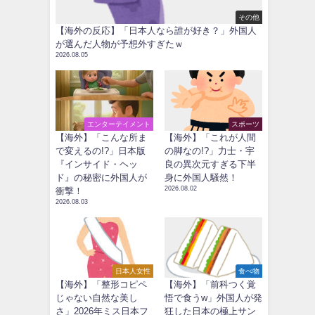
その他
【海外の反応】「日本人なら誰が好き？」外国人
が選んだ人物が予想外すぎたｗ
2026.08.05
エンターテイメント
スポーツ
【海外】「こんな所ま
【海外】「これが人間
で変えるの!?」日本版
の脚なの!?」力士・宇
『インサイド・ヘッ
良の異次元すぎる下半
ド』の秘密に外国人が
身に外国人騒然！
2026.08.02
衝撃！
2026.08.03
日本人女性
食べ物
【海外】「整形コピペ
【海外】「前科つく覚
じゃない自然な美し
悟で食うw」外国人が発
さ」2026年ミス日本フ
狂した日本の極上サン