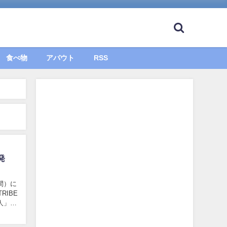
食べ物
アバウト
RSS
発
間）に
RIBE
人」