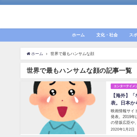
ホーム
文化・社会
ス
ホーム
世界で最もハンサムな顔
世界で最もハンサムな顔の記事一覧
エンターテイメ
【海外】「
表。日本か
映画情報サイト
発表。2019年は
の登坂広臣や
は、...
2020年1月2日