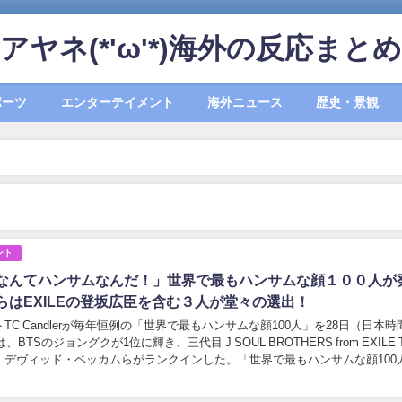
アヤネ(*'ω'*)海外の反応まとめ
ポーツ
エンターテイメント
海外ニュース
歴史・景観
ント
なんてハンサムなんだ！」世界で最もハンサムな顔１００人が
らはEXILEの登坂広臣を含む３人が堂々の選出！
TC Candlerが毎年恒例の「世界で最もハンサムな顔100人」を28日（日本時
、BTSのジョングクが1位に輝き、三代目 J SOUL BROTHERS from EXILE T
、デヴィッド・ベッカムらがランクインした。「世界で最もハンサムな顔100