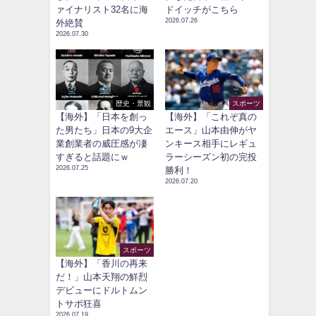
ァイナリスト32名に海
ドイッチがこちら
2026.07.26
外絶賛
2026.07.30
歴史・景観
スポーツ
【海外】「日本を創っ
【海外】「これぞ真の
た男たち」日本の9大企
エース」山本由伸がヤ
業創業者の威圧感が凄
ンキース相手にレギュ
すぎると話題にｗ
ラーシーズン初の完投
2026.07.25
勝利！
2026.07.20
スポーツ
【海外】「香川の再来
だ！」山本天翔の鮮烈
デビューにドルトムン
トサポ狂喜
2026.07.19