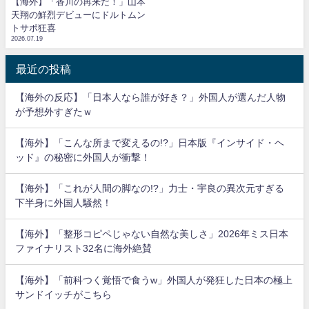
【海外】「香川の再来だ！」山本
天翔の鮮烈デビューにドルトムン
トサポ狂喜
2026.07.19
最近の投稿
【海外の反応】「日本人なら誰が好き？」外国人が選んだ人物
が予想外すぎたｗ
【海外】「こんな所まで変えるの!?」日本版『インサイド・ヘ
ッド』の秘密に外国人が衝撃！
【海外】「これが人間の脚なの!?」力士・宇良の異次元すぎる
下半身に外国人騒然！
【海外】「整形コピペじゃない自然な美しさ」2026年ミス日本
ファイナリスト32名に海外絶賛
【海外】「前科つく覚悟で食うw」外国人が発狂した日本の極上
サンドイッチがこちら