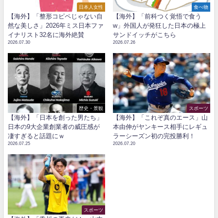
日本人女性
食べ物
【海外】「整形コピペじゃない自
【海外】「前科つく覚悟で食う
然な美しさ」2026年ミス日本ファ
w」外国人が発狂した日本の極上
イナリスト32名に海外絶賛
サンドイッチがこちら
2026.07.30
2026.07.26
歴史・景観
スポーツ
【海外】「日本を創った男たち」
【海外】「これぞ真のエース」山
日本の9大企業創業者の威圧感が
本由伸がヤンキース相手にレギュ
凄すぎると話題にｗ
ラーシーズン初の完投勝利！
2026.07.25
2026.07.20
スポーツ