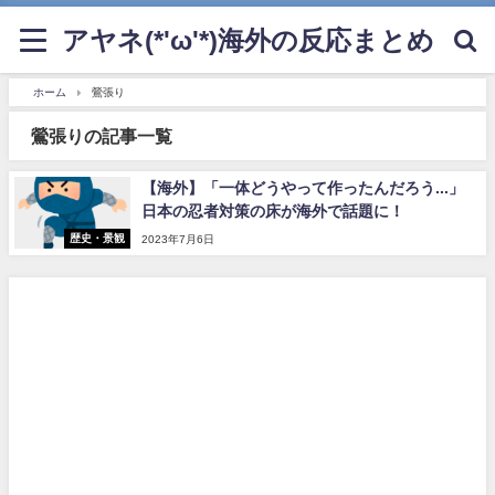
アヤネ(*'ω'*)海外の反応まとめ
ホーム
鶯張り
鶯張りの記事一覧
【海外】「一体どうやって作ったんだろう...」
日本の忍者対策の床が海外で話題に！
歴史・景観
2023年7月6日