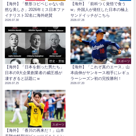
【海外】「整形コピペじゃない自
【海外】「前科つく覚悟で食う
然な美しさ」2026年ミス日本ファ
w」外国人が発狂した日本の極上
イナリスト32名に海外絶賛
サンドイッチがこちら
2026.07.30
2026.07.26
歴史・景観
スポーツ
【海外】「日本を創った男たち」
【海外】「これぞ真のエース」山
日本の9大企業創業者の威圧感が
本由伸がヤンキース相手にレギュ
凄すぎると話題にｗ
ラーシーズン初の完投勝利！
2026.07.25
2026.07.20
スポーツ
【海外】「香川の再来だ！」山本