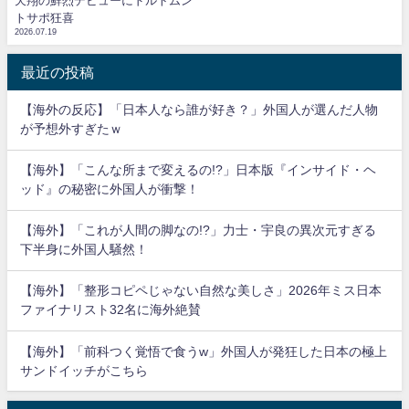
天翔の鮮烈デビューにドルトムン
トサポ狂喜
2026.07.19
最近の投稿
【海外の反応】「日本人なら誰が好き？」外国人が選んだ人物
が予想外すぎたｗ
【海外】「こんな所まで変えるの!?」日本版『インサイド・ヘ
ッド』の秘密に外国人が衝撃！
【海外】「これが人間の脚なの!?」力士・宇良の異次元すぎる
下半身に外国人騒然！
【海外】「整形コピペじゃない自然な美しさ」2026年ミス日本
ファイナリスト32名に海外絶賛
【海外】「前科つく覚悟で食うw」外国人が発狂した日本の極上
サンドイッチがこちら