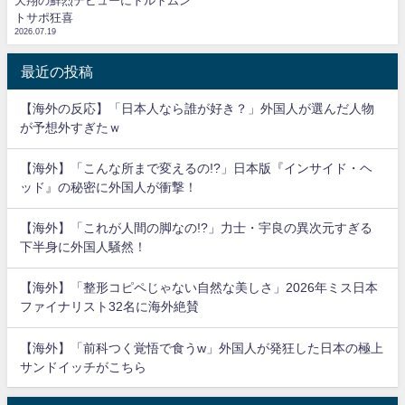
天翔の鮮烈デビューにドルトムン
トサポ狂喜
2026.07.19
最近の投稿
【海外の反応】「日本人なら誰が好き？」外国人が選んだ人物
が予想外すぎたｗ
【海外】「こんな所まで変えるの!?」日本版『インサイド・ヘ
ッド』の秘密に外国人が衝撃！
【海外】「これが人間の脚なの!?」力士・宇良の異次元すぎる
下半身に外国人騒然！
【海外】「整形コピペじゃない自然な美しさ」2026年ミス日本
ファイナリスト32名に海外絶賛
【海外】「前科つく覚悟で食うw」外国人が発狂した日本の極上
サンドイッチがこちら