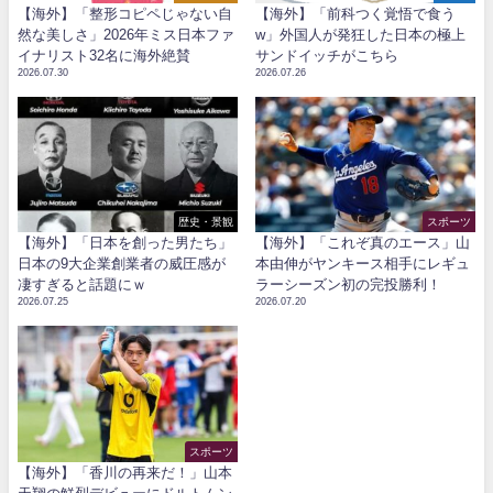
【海外】「整形コピペじゃない自
【海外】「前科つく覚悟で食う
然な美しさ」2026年ミス日本ファ
w」外国人が発狂した日本の極上
イナリスト32名に海外絶賛
サンドイッチがこちら
2026.07.30
2026.07.26
歴史・景観
スポーツ
【海外】「日本を創った男たち」
【海外】「これぞ真のエース」山
日本の9大企業創業者の威圧感が
本由伸がヤンキース相手にレギュ
凄すぎると話題にｗ
ラーシーズン初の完投勝利！
2026.07.25
2026.07.20
スポーツ
【海外】「香川の再来だ！」山本