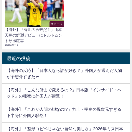
スポーツ
【海外】「香川の再来だ！」山本
天翔の鮮烈デビューにドルトムン
トサポ狂喜
2026.07.19
最近の投稿
【海外の反応】「日本人なら誰が好き？」外国人が選んだ人物
が予想外すぎたｗ
【海外】「こんな所まで変えるの!?」日本版『インサイド・ヘ
ッド』の秘密に外国人が衝撃！
【海外】「これが人間の脚なの!?」力士・宇良の異次元すぎる
下半身に外国人騒然！
【海外】「整形コピペじゃない自然な美しさ」2026年ミス日本