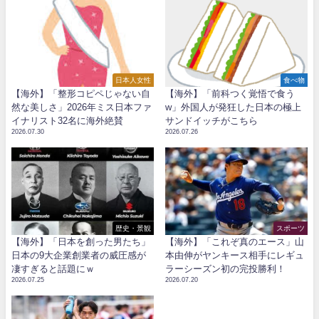
日本人女性
食べ物
【海外】「整形コピペじゃない自
【海外】「前科つく覚悟で食う
然な美しさ」2026年ミス日本ファ
w」外国人が発狂した日本の極上
イナリスト32名に海外絶賛
サンドイッチがこちら
2026.07.30
2026.07.26
歴史・景観
スポーツ
【海外】「日本を創った男たち」
【海外】「これぞ真のエース」山
日本の9大企業創業者の威圧感が
本由伸がヤンキース相手にレギュ
凄すぎると話題にｗ
ラーシーズン初の完投勝利！
2026.07.25
2026.07.20