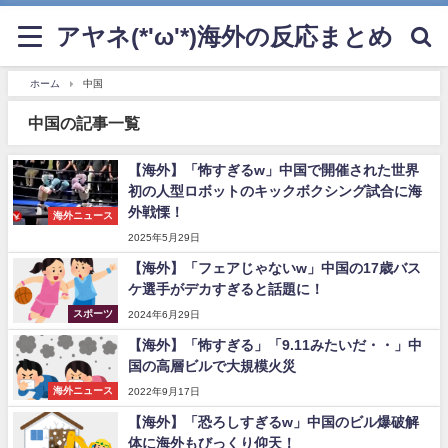
アヤネ(*'ω'*)海外の反応まとめ
ホーム
中国
中国の記事一覧
【海外】「怖すぎるw」中国で開催された世界
初の人型ロボットのキックボクシング試合に海
外戦慄！
海外ニュース
2025年5月29日
【海外】「フェアじゃないw」中国の17歳バス
ケ選手がデカすぎると話題に！
スポーツ
2024年6月29日
【海外】「怖すぎる」「9.11みたいだ・・」中
国の高層ビルで大規模火災
海外ニュース
2022年9月17日
【海外】「恐ろしすぎるw」中国のビル爆破解
体に海外もびっくり仰天！