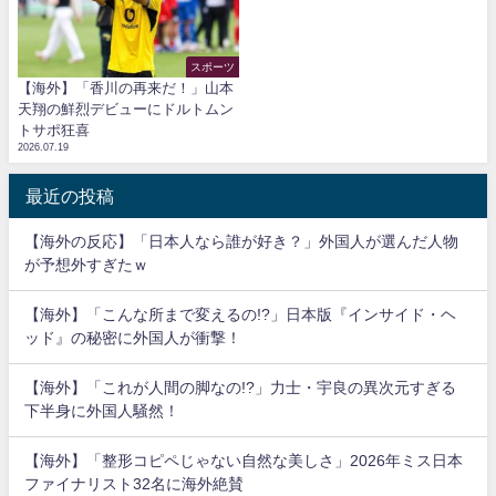
スポーツ
【海外】「香川の再来だ！」山本
天翔の鮮烈デビューにドルトムン
トサポ狂喜
2026.07.19
最近の投稿
【海外の反応】「日本人なら誰が好き？」外国人が選んだ人物
が予想外すぎたｗ
【海外】「こんな所まで変えるの!?」日本版『インサイド・ヘ
ッド』の秘密に外国人が衝撃！
【海外】「これが人間の脚なの!?」力士・宇良の異次元すぎる
下半身に外国人騒然！
【海外】「整形コピペじゃない自然な美しさ」2026年ミス日本
ファイナリスト32名に海外絶賛