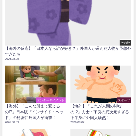
その他
【海外の反応】「日本人なら誰が好き？」外国人が選んだ人物が予想外
すぎたｗ
2026.08.05
エンターテイメント
スポーツ
【海外】「こんな所まで変える
【海外】「これが人間の脚な
の!?」日本版『インサイド・ヘッ
の!?」力士・宇良の異次元すぎる
ド』の秘密に外国人が衝撃！
下半身に外国人騒然！
2026.08.03
2026.08.02