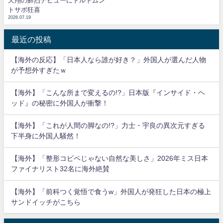
天翔の鮮烈デビューにドルトムン
トサポ狂喜
2026.07.19
最近の投稿
【海外の反応】「日本人なら誰が好き？」外国人が選んだ人物
が予想外すぎたｗ
【海外】「こんな所まで変えるの!?」日本版『インサイド・ヘ
ッド』の秘密に外国人が衝撃！
【海外】「これが人間の脚なの!?」力士・宇良の異次元すぎる
下半身に外国人騒然！
【海外】「整形コピペじゃない自然な美しさ」2026年ミス日本
ファイナリスト32名に海外絶賛
【海外】「前科つく覚悟で食うw」外国人が発狂した日本の極上
サンドイッチがこちら