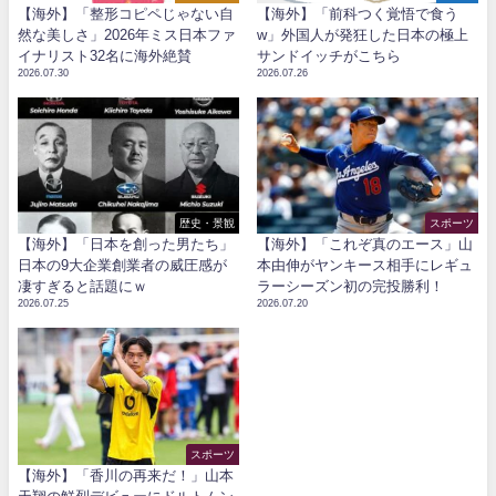
【海外】「整形コピペじゃない自
【海外】「前科つく覚悟で食う
然な美しさ」2026年ミス日本ファ
w」外国人が発狂した日本の極上
イナリスト32名に海外絶賛
サンドイッチがこちら
2026.07.30
2026.07.26
歴史・景観
スポーツ
【海外】「日本を創った男たち」
【海外】「これぞ真のエース」山
日本の9大企業創業者の威圧感が
本由伸がヤンキース相手にレギュ
凄すぎると話題にｗ
ラーシーズン初の完投勝利！
2026.07.25
2026.07.20
スポーツ
【海外】「香川の再来だ！」山本