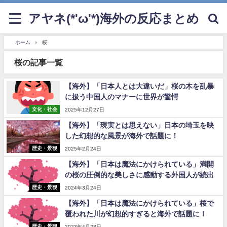
アヤネ(*'ω'*)海外の反応まとめ
ホーム
桜
桜の記事一覧
【海外】「日本人とは大違いだ」桜の木を乱暴
に扱う中国人のマナーに世界が驚愕
文化・社会
2025年12月27日
【海外】「現実とは思えない」日本の埼玉を映
した幻想的な風景が海外で話題に！
歴史・景観
2025年2月24日
【海外】「日本は魔法にかけられている」満開
の桜の圧倒的な美しさに感動する外国人が続出
歴史・景観
2024年3月24日
【海外】「日本は魔法にかけられている」桜で
覆われた川が幻想的すぎると海外で話題に！
歴史・景観
2023年4月28日