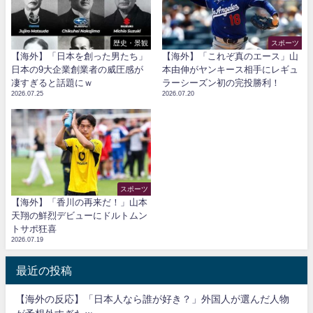
歴史・景観
スポーツ
【海外】「日本を創った男たち」
【海外】「これぞ真のエース」山
日本の9大企業創業者の威圧感が
本由伸がヤンキース相手にレギュ
凄すぎると話題にｗ
ラーシーズン初の完投勝利！
2026.07.25
2026.07.20
スポーツ
【海外】「香川の再来だ！」山本
天翔の鮮烈デビューにドルトムン
トサポ狂喜
2026.07.19
最近の投稿
【海外の反応】「日本人なら誰が好き？」外国人が選んだ人物