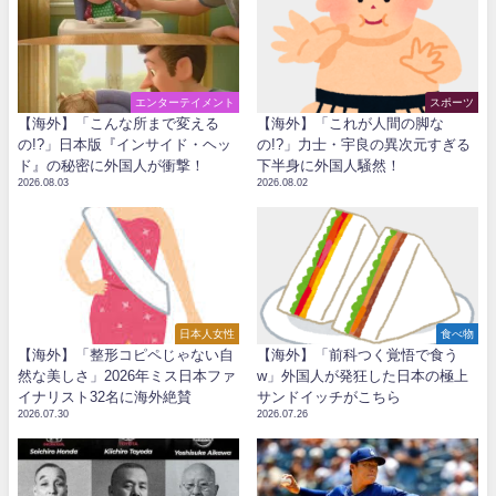
エンターテイメント
スポーツ
【海外】「こんな所まで変える
【海外】「これが人間の脚な
の!?」日本版『インサイド・ヘッ
の!?」力士・宇良の異次元すぎる
ド』の秘密に外国人が衝撃！
下半身に外国人騒然！
2026.08.03
2026.08.02
日本人女性
食べ物
【海外】「整形コピペじゃない自
【海外】「前科つく覚悟で食う
然な美しさ」2026年ミス日本ファ
w」外国人が発狂した日本の極上
イナリスト32名に海外絶賛
サンドイッチがこちら
2026.07.30
2026.07.26