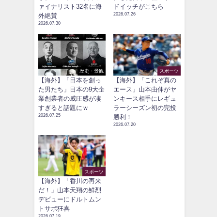
ァイナリスト32名に海
ドイッチがこちら
2026.07.26
外絶賛
2026.07.30
歴史・景観
スポーツ
【海外】「日本を創っ
【海外】「これぞ真の
た男たち」日本の9大企
エース」山本由伸がヤ
業創業者の威圧感が凄
ンキース相手にレギュ
すぎると話題にｗ
ラーシーズン初の完投
2026.07.25
勝利！
2026.07.20
スポーツ
【海外】「香川の再来
だ！」山本天翔の鮮烈
デビューにドルトムン
トサポ狂喜
2026.07.19