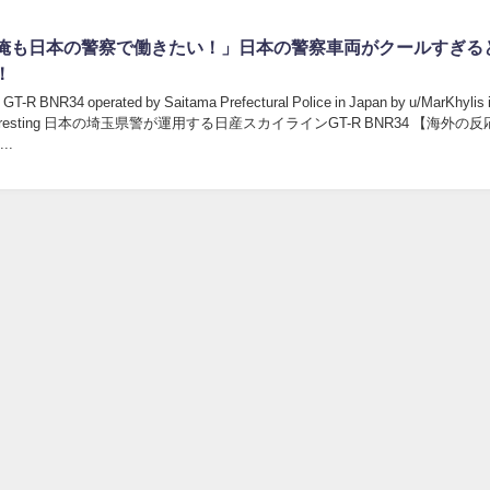
俺も日本の警察で働きたい！」日本の警察車両がクールすぎる
！
 GT-R BNR34 operated by Saitama Prefectural Police in Japan by u/MarKhylis 
interesting 日本の埼玉県警が運用する日産スカイラインGT-R BNR34 【海外の
..