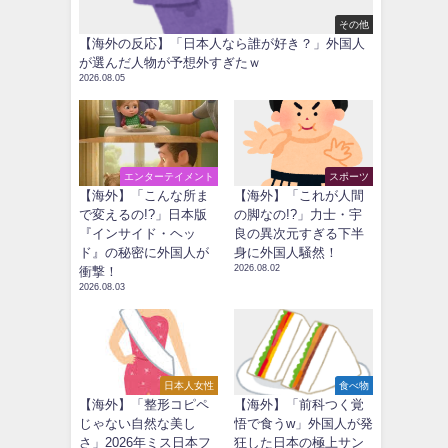
その他
【海外の反応】「日本人なら誰が好き？」外国人
が選んだ人物が予想外すぎたｗ
2026.08.05
エンターテイメント
スポーツ
【海外】「こんな所ま
【海外】「これが人間
で変えるの!?」日本版
の脚なの!?」力士・宇
『インサイド・ヘッ
良の異次元すぎる下半
ド』の秘密に外国人が
身に外国人騒然！
2026.08.02
衝撃！
2026.08.03
日本人女性
食べ物
【海外】「整形コピペ
【海外】「前科つく覚
じゃない自然な美し
悟で食うw」外国人が発
さ」2026年ミス日本フ
狂した日本の極上サン