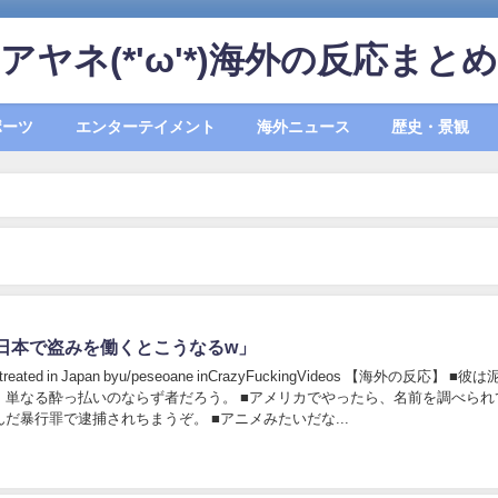
アヤネ(*'ω'*)海外の反応まとめ
ポーツ
エンターテイメント
海外ニュース
歴史・景観
日本で盗みを働くとこうなるw」
 treated in Japan byu/peseoane inCrazyFuckingVideos 【海外の反応】 ■彼は泥棒で
払いのならず者だろう。 ■アメリカでやったら、名前を調べられて男
を引きずり込んだ暴行罪で逮捕されちまうぞ。 ■アニメみたいだな...