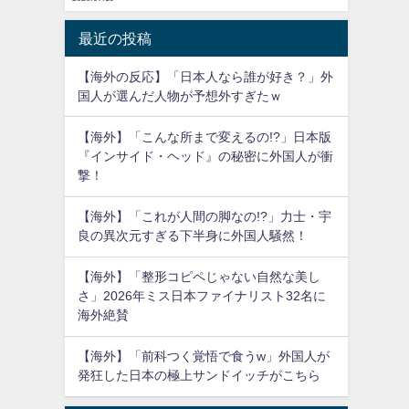
最近の投稿
【海外の反応】「日本人なら誰が好き？」外
国人が選んだ人物が予想外すぎたｗ
【海外】「こんな所まで変えるの!?」日本版
『インサイド・ヘッド』の秘密に外国人が衝
撃！
【海外】「これが人間の脚なの!?」力士・宇
良の異次元すぎる下半身に外国人騒然！
【海外】「整形コピペじゃない自然な美し
さ」2026年ミス日本ファイナリスト32名に
海外絶賛
【海外】「前科つく覚悟で食うw」外国人が
発狂した日本の極上サンドイッチがこちら