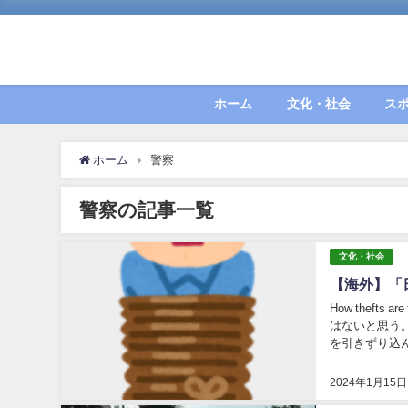
ホーム
文化・社会
ス
ホーム
警察
警察の記事一覧
文化・社会
【海外】「
How thefts are
はないと思う。単なる酔っ
2024年1月15日