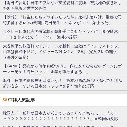
【海外の反応】日本のブレない支援姿勢に驚嘆！被災地の炊き出し
を巡る議論と世界の評価
【朗報】『転生したらスライムだった件』第4期 第17話、聖都で同
時多発する4つの戦闘に海外絶叫「シネマがついに始まった」
ラグビー日本代表の有望株が豪相手に見せたトライに世界が騒然！
←「F１並みのスピードだ」（海外の反応）
大谷翔平の決勝打でドジャースが勝利、連敗は『７』でストップ、
山本は体調不良に、ドジャース対Dバックス戦・実況スレの翻訳
（海外の反応）
【GAME】発売から何年も経つのに一向に安くならないゲームにゲ
ーマー絶句！海外ファン「企業が強欲すぎる…」
海外「日本の積載技術は凄いな！」熊本地震の激しい揺れでも積み
荷が安定している日本のトラックを見た海外の反応
中韓人気記事
韓国人「一般的な日本人が考えていることがこちら…」→「え
っ？？？？？？？？？？？？？？？？？？？？？」＝韓国の反応