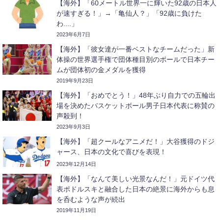
【海外】「60メートル世界一に輝いた92歳の日本人
が速すぎる！」→「亀仙人？」「92歳に負けた
わ....」
2023年6月7日
【海外】「彼女達が一番ベストなチームだった」新
体操の世界選手権で団体種目別のボールで日本チー
ムが団体初の金メダルを獲得
2019年9月23日
【海外】「おめでとう！」48年ぶり自力での五輪出
場を決めたバスケットボール男子日本代表に称賛の
声殺到！
2023年9月3日
【海外】「超クールなアニメだ！」大谷獲得のドジ
ャース、日本の文化で喜びを表現！
2023年12月14日
【海外】「なんて美しい光景なんだ！」元ドイツ代
表ポドルスキと融合した日本の絶景に海外からも息
を呑むような声が続出
2019年11月19日