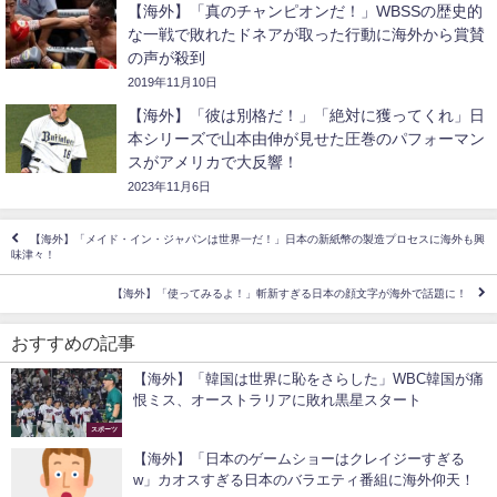
【海外】「真のチャンピオンだ！」WBSSの歴史的
な一戦で敗れたドネアが取った行動に海外から賞賛
の声が殺到
2019年11月10日
【海外】「彼は別格だ！」「絶対に獲ってくれ」日
本シリーズで山本由伸が見せた圧巻のパフォーマン
スがアメリカで大反響！
2023年11月6日
【海外】「メイド・イン・ジャパンは世界一だ！」日本の新紙幣の製造プロセスに海外も興
味津々！
【海外】「使ってみるよ！」斬新すぎる日本の顔文字が海外で話題に！
おすすめの記事
【海外】「韓国は世界に恥をさらした」WBC韓国が痛
恨ミス、オーストラリアに敗れ黒星スタート
スポーツ
【海外】「日本のゲームショーはクレイジーすぎる
w」カオスすぎる日本のバラエティ番組に海外仰天！