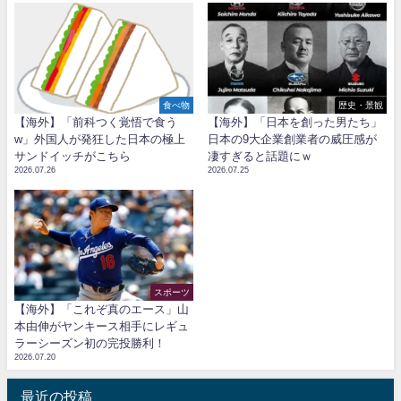
食べ物
歴史・景観
【海外】「前科つく覚悟で食う
【海外】「日本を創った男たち」
w」外国人が発狂した日本の極上
日本の9大企業創業者の威圧感が
サンドイッチがこちら
凄すぎると話題にｗ
2026.07.26
2026.07.25
スポーツ
【海外】「これぞ真のエース」山
本由伸がヤンキース相手にレギュ
ラーシーズン初の完投勝利！
2026.07.20
最近の投稿