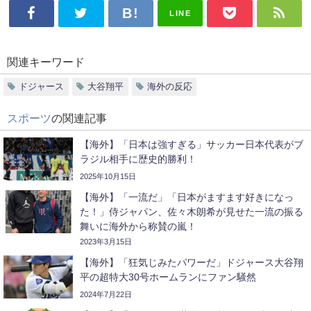
LINE
関連キーワード
ドジャース
大谷翔平
海外の反応
スポーツ
の関連記事
【海外】「日本は強すぎる」サッカー日本代表がブ
ラジル相手に歴史的勝利！
2025年10月15日
【海外】「一流だ」「日本がますます好きになっ
た！」侍ジャパン、佐々木朗希が見せた一流の振る
舞いに海外から称賛の嵐！
2023年3月15日
【海外】「狂気じみたパワーだ」ドジャース大谷翔
平の超特大30号ホームランにファン騒然
2024年7月22日