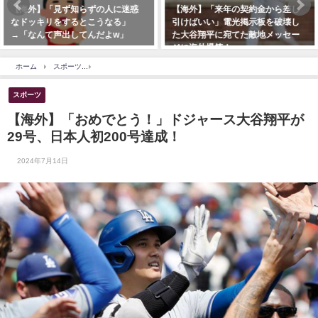
【海外】「見ず知らずの人に迷惑
【海外】「来年の契約金から差し
なドッキリをするとこうなる」
引けばいい」電光掲示板を破壊し
→「なんて声出してんだよw」
た大谷翔平に宛てた敵地メッセー
ジに海外爆笑！
ホーム
スポーツ
【海外】「おめでとう！」ドジャース大谷翔平が29号、日本人初20
スポーツ
【海外】「おめでとう！」ドジャース大谷翔平が
29号、日本人初200号達成！
2024年7月14日