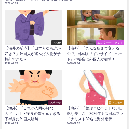
2026.08.09
その他
エンターテイメント
【海外の反応】「日本人なら誰が
【海外】「こんな所まで変える
好き？」外国人が選んだ人物が予
の!?」日本版『インサイド・ヘッ
想外すぎたｗ
ド』の秘密に外国人が衝撃！
2026.08.05
2026.08.03
スポーツ
日本人女性
【海外】「これが人間の脚な
【海外】「整形コピペじゃない自
の!?」力士・宇良の異次元すぎる
然な美しさ」2026年ミス日本ファ
下半身に外国人騒然！
イナリスト32名に海外絶賛
2026.08.02
2026.07.30