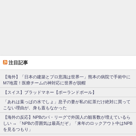
注目記事
【海外】「日本の建築とプロ意識は世界一」熊本の病院で手術中に
M7地震！医療チームの神対応に世界が脱帽
【スイス】ブラッドマネー【ポーランドボール】
「あれは葉っぱの水でしょ」息子の妻が私の紅茶だけ絶対に買って
こない理由が、身も蓋もなかった
【海外の反応】NPBのパ・リーグで外国人の観客数が増えているら
しい → 「NPBの雰囲気は最高だぞ」「来年のロックアウト中はNPB
を見るつもり」