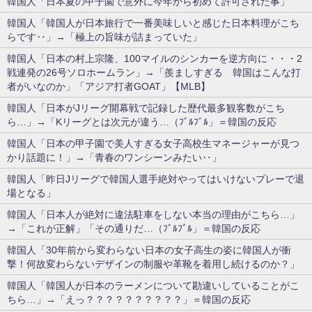
韓国人「日本夏の甲子園で意外に今年から初めて許可された事」
韓国人「韓国人が日本旅行で一番美味しいと感じた日本料理がこち
らです‥」→「極上の旨味が詰まっていた」
韓国人「日本の村上宗隆、100マイルのシンカーを逆方向に・・・2
戦連発の26号ソロホームラン」→「羨ましすぎる 韓国はこんな打
者がいなのか」「アジア打者GOAT」【MLB】
韓国人「日本がJリーグ開幕戦で記録した歴代最多観客数がこち
ら…」→「Kリーグとは次元が違う…（ﾌﾞﾙﾌﾞﾙ」＝韓国の反応
韓国人「日本の甲子園で美人すぎる女子高校生マネージャーが見つ
かり話題に！」→「青春のワンシーンみたい‥」
韓国人「昨日Jリーグで韓国人選手絶対やってはいけないプレーで退
場となる」
韓国人「日本人が絶対に違法駐車をしない本当の理由がこちら…」
→「これが正解」「その通りだ…（ﾌﾞﾙﾌﾞﾙ」＝韓国の反応
韓国人「30年前から変わらない日本の女子高生の姿に韓国人が衝
撃！何故変わらないデザインの制服や革靴を着用し続けるのか？」
韓国人「韓国人が日本のラーメンについて勘違いしていることがこ
ちら…」→「えっ？？？？？？？？？？」＝韓国の反応