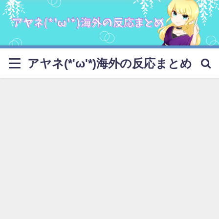
アヤネ(*'ω'*)海外の反応まとめ