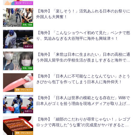
エンターテイメント
【海外】「楽しそう！」活気あふれる日本のお祭りに
外国人も大興奮！
文化・社会
【海外】「こんなショウヘイ初めて見た」ベンチで怒
り、気迫みなぎる大谷翔平に海外も興味津々！
スポーツ
【海外】「来世は日本に生まれたい」日本の高校に通
う外国人留学生の学校生活が羨ましすぎると海外で話
題に
文化・社会
【海外】「日本人に不可能なことなんてない」さとう
きびから包丁を作ってしまう日本人に海外仰天！
芸術・テクノロジー
【海外】「日本人は世界の模範となる存在だ」W杯で
日本人がゴミを拾う理由を現地メディアが取り上げ大
絶賛！
スポーツ
【海外】「細部のこだわりが尋常じゃない！」レゴブ
ロックで再現した”うな重”の完成度がヤバすぎると海
外で話題に！
芸術・テクノロジー