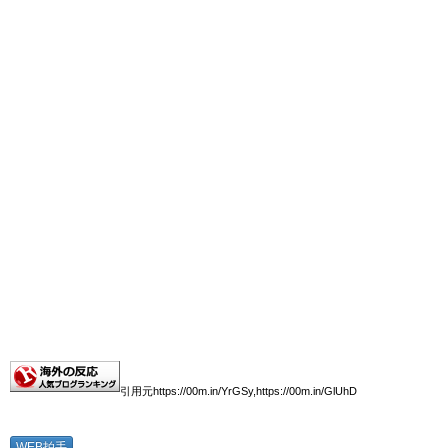
引用元
https://00m.in/YrGSy,https://00m.in/GlUhD
WEB拍手