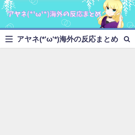
アヤネ(*'ω'*)海外の反応まとめ