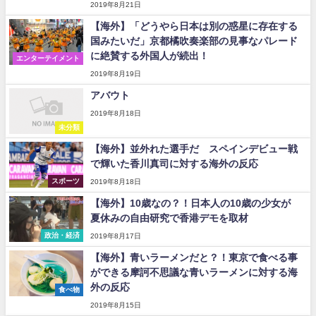
2019年8月21日
【海外】「どうやら日本は別の惑星に存在する
国みたいだ」京都橘吹奏楽部の見事なパレード
に絶賛する外国人が続出！
エンターテイメント
2019年8月19日
アバウト
2019年8月18日
未分類
【海外】並外れた選手だ スペインデビュー戦
で輝いた香川真司に対する海外の反応
スポーツ
2019年8月18日
【海外】10歳なの？！日本人の10歳の少女が
夏休みの自由研究で香港デモを取材
政治・経済
2019年8月17日
【海外】青いラーメンだと？！東京で食べる事
ができる摩訶不思議な青いラーメンに対する海
外の反応
食べ物
2019年8月15日