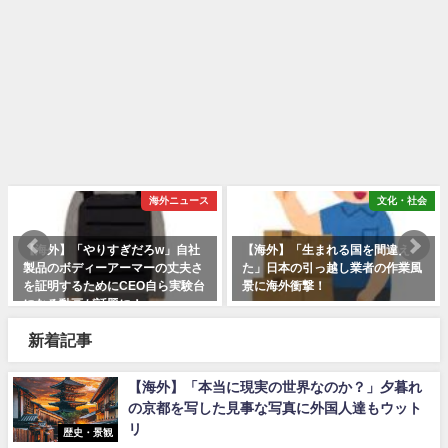
海外ニュース
文化・社会
【海外】「やりすぎだろw」自社
【海外】「生まれる国を間違え
製品のボディーアーマーの丈夫さ
た」日本の引っ越し業者の作業風
を証明するためにCEO自ら実験台
景に海外衝撃！
になる動画が話題に！
新着記事
【海外】「本当に現実の世界なのか？」夕暮れ
の京都を写した見事な写真に外国人達もウット
リ
歴史・景観