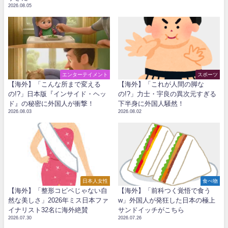
2026.08.05
エンターテイメント
スポーツ
【海外】「こんな所まで変える
【海外】「これが人間の脚な
の!?」日本版『インサイド・ヘッ
の!?」力士・宇良の異次元すぎる
ド』の秘密に外国人が衝撃！
下半身に外国人騒然！
2026.08.03
2026.08.02
日本人女性
食べ物
【海外】「整形コピペじゃない自
【海外】「前科つく覚悟で食う
然な美しさ」2026年ミス日本ファ
w」外国人が発狂した日本の極上
イナリスト32名に海外絶賛
サンドイッチがこちら
2026.07.30
2026.07.26