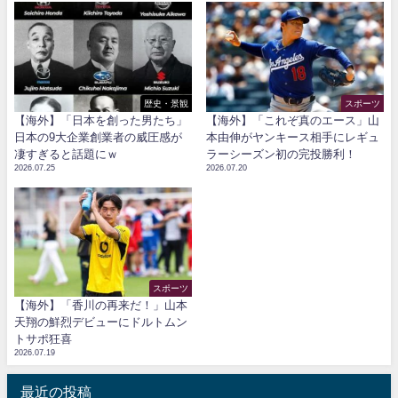
歴史・景観
スポーツ
【海外】「日本を創った男たち」
【海外】「これぞ真のエース」山
日本の9大企業創業者の威圧感が
本由伸がヤンキース相手にレギュ
凄すぎると話題にｗ
ラーシーズン初の完投勝利！
2026.07.25
2026.07.20
スポーツ
【海外】「香川の再来だ！」山本
天翔の鮮烈デビューにドルトムン
トサポ狂喜
2026.07.19
最近の投稿