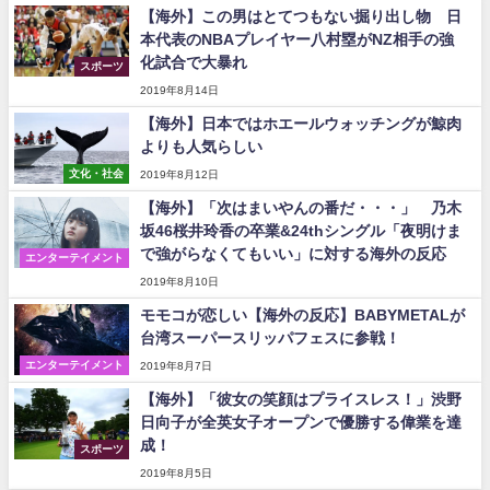
【海外】この男はとてつもない掘り出し物 日
本代表のNBAプレイヤー八村塁がNZ相手の強
化試合で大暴れ
スポーツ
2019年8月14日
【海外】日本ではホエールウォッチングが鯨肉
よりも人気らしい
文化・社会
2019年8月12日
【海外】「次はまいやんの番だ・・・」 乃木
坂46桜井玲香の卒業&24thシングル「夜明けま
で強がらなくてもいい」に対する海外の反応
エンターテイメント
2019年8月10日
モモコが恋しい【海外の反応】BABYMETALが
台湾スーパースリッパフェスに参戦！
エンターテイメント
2019年8月7日
【海外】「彼女の笑顔はプライスレス！」渋野
日向子が全英女子オープンで優勝する偉業を達
成！
スポーツ
2019年8月5日