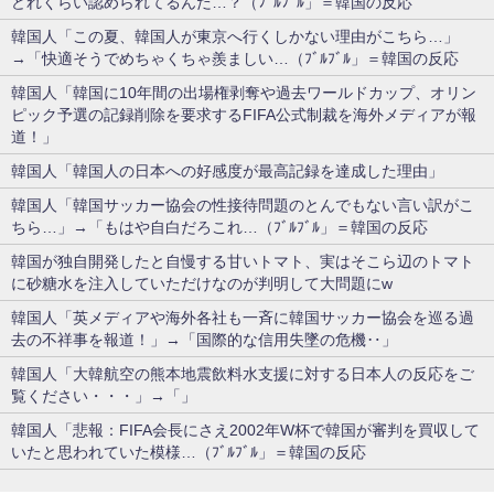
どれくらい認められてるんだ…？（ﾌﾞﾙﾌﾞﾙ」＝韓国の反応
韓国人「この夏、韓国人が東京へ行くしかない理由がこちら…」
→「快適そうでめちゃくちゃ羨ましい…（ﾌﾞﾙﾌﾞﾙ」＝韓国の反応
韓国人「韓国に10年間の出場権剥奪や過去ワールドカップ、オリン
ピック予選の記録削除を要求するFIFA公式制裁を海外メディアが報
道！」
韓国人「韓国人の日本への好感度が最高記録を達成した理由」
韓国人「韓国サッカー協会の性接待問題のとんでもない言い訳がこ
ちら…」→「もはや自白だろこれ…（ﾌﾞﾙﾌﾞﾙ」＝韓国の反応
韓国が独自開発したと自慢する甘いトマト、実はそこら辺のトマト
に砂糖水を注入していただけなのが判明して大問題にw
韓国人「英メディアや海外各社も一斉に韓国サッカー協会を巡る過
去の不祥事を報道！」→「国際的な信用失墜の危機‥」
韓国人「大韓航空の熊本地震飲料水支援に対する日本人の反応をご
覧ください・・・」→「」
韓国人「悲報：FIFA会長にさえ2002年W杯で韓国が審判を買収して
いたと思われていた模様…（ﾌﾞﾙﾌﾞﾙ」＝韓国の反応