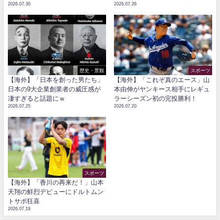
2026.07.30
2026.07.26
歴史・景観
スポーツ
【海外】「日本を創った男たち」
【海外】「これぞ真のエース」山
日本の9大企業創業者の威圧感が
本由伸がヤンキース相手にレギュ
凄すぎると話題にｗ
ラーシーズン初の完投勝利！
2026.07.25
2026.07.20
スポーツ
【海外】「香川の再来だ！」山本
天翔の鮮烈デビューにドルトムン
トサポ狂喜
2026.07.19