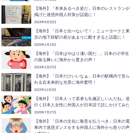
【海外】「本来あるべき姿だ」日本のレストランが
掲げた迷惑外国人対策が話題に！
2024年9月25日
【海外】「日本と比べないで！」ニューヨークと東
京の地下鉄駅の差があまりに酷すぎると話題に！
2025年1月14日
【海外】「日本はやはり凄い国だ...」日本の小学生
の振る舞いに海外から驚きの声！
2023年1月27日
【海外】「日本だけいいなぁ」日本の駅構内で見ら
れる近未来的な光景に海外驚愕！
2022年11月3日
【海外】「日本人って若者も礼儀正しいんだね」道
行く日本人女性に外国人が日本語で話しかけてみた
2020年7月27日
【海外】「日本の文化に敬意を払うべき」日本の電
車内で迷惑ダンスをする外国人に海外から怒りの声