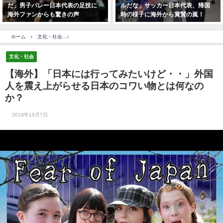
だ」男子バレー日本代表の足技に
ルだな」サッカー日本代表、帰国
海外ファンからも驚きの声
時の様子に海外から賞賛の嵐！
ホーム
文化・社会
【海外】「日本には行ってみたいけど・・」外国人を震え上がら
文化・社会
【海外】「日本には行ってみたいけど・・」外国
人を震え上がらせる日本のコワい物とは何なの
か？
2019年10月7日