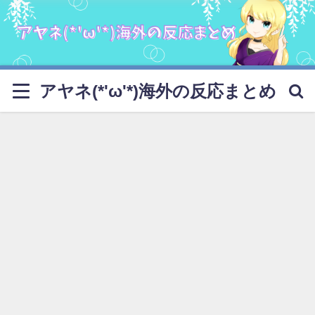
アヤネ(*'ω'*)海外の反応まとめ