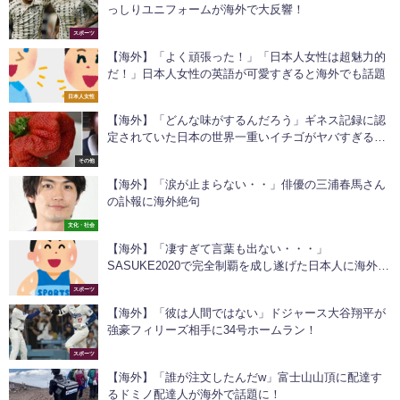
っしりユニフォームが海外で大反響！
スポーツ
【海外】「よく頑張った！」「日本人女性は超魅力的
だ！」日本人女性の英語が可愛すぎると海外でも話題
日本人女性
【海外】「どんな味がするんだろう」ギネス記録に認
定されていた日本の世界一重いイチゴがヤバすぎると
海外で話題に！
その他
【海外】「涙が止まらない・・」俳優の三浦春馬さん
の訃報に海外絶句
文化・社会
【海外】「凄すぎて言葉も出ない・・・」
SASUKE2020で完全制覇を成し遂げた日本人に海外驚
愕！
スポーツ
【海外】「彼は人間ではない」ドジャース大谷翔平が
強豪フィリーズ相手に34号ホームラン！
スポーツ
【海外】「誰が注文したんだw」富士山山頂に配達す
るドミノ配達人が海外で話題に！