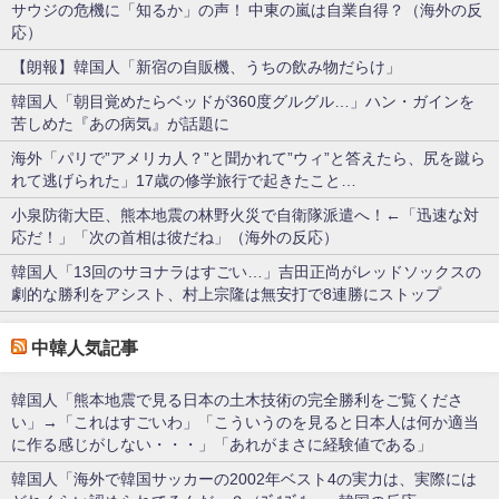
サウジの危機に「知るか」の声！ 中東の嵐は自業自得？（海外の反
応）
【朗報】韓国人「新宿の自販機、うちの飲み物だらけ」
韓国人「朝目覚めたらベッドが360度グルグル…」ハン・ガインを
苦しめた『あの病気』が話題に
海外「パリで”アメリカ人？”と聞かれて”ウィ”と答えたら、尻を蹴ら
れて逃げられた」17歳の修学旅行で起きたこと…
小泉防衛大臣、熊本地震の林野火災で自衛隊派遣へ！←「迅速な対
応だ！」「次の首相は彼だね」（海外の反応）
韓国人「13回のサヨナラはすごい…」吉田正尚がレッドソックスの
劇的な勝利をアシスト、村上宗隆は無安打で8連勝にストップ
中韓人気記事
韓国人「熊本地震で見る日本の土木技術の完全勝利をご覧くださ
い」→「これはすごいわ」「こういうのを見ると日本人は何か適当
に作る感じがしない・・・」「あれがまさに経験値である」
韓国人「海外で韓国サッカーの2002年ベスト4の実力は、実際には