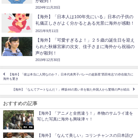
が殺到！
2024年11月20日
【海外】「日本人は100年先にいる」日本の子供の
礼儀正しさがよく分かるとある光景に海外が感動！
2021年9月11日
【海外】「可愛すぎるよ！」２５歳の誕生日を迎え
られた秋篠宮家の次女、佳子さまに海外から祝福の
声が殺到！
2019年12月30日
【海外】「彼は本当に人間なのか？」日本代表男子バレーの超新星”西田有志”の存在能力に
海外も驚き
【海外】「なんてアートなんだ！」欅坂46の黒い羊を観た外国人から驚嘆の声が続出
おすすめの記事
【海外】「アニメと全然違う！」本物のサムライ達を
写した写真に海外も興味津々！
歴史・景観
【海外】「なんて美しい」コリンチャンスの日本語び