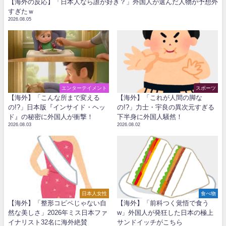
【海外の反応】「日本人なら誰が好き？」外国人が選んだ人物が予想外
すぎたｗ
2026.08.05
エンターテイメント
スポーツ
【海外】「こんな所まで変える
【海外】「これが人間の脚な
の!?」日本版『インサイド・ヘッ
の!?」力士・宇良の異次元すぎる
ド』の秘密に外国人が衝撃！
下半身に外国人騒然！
2026.08.03
2026.08.02
日本人女性
食べ物
【海外】「整形コピペじゃない自
【海外】「前科つく覚悟で食う
然な美しさ」2026年ミス日本ファ
w」外国人が発狂した日本の極上
イナリスト32名に海外絶賛
サンドイッチがこちら