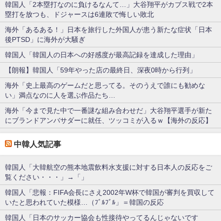
韓国人「2本塁打なのに負けるなんて…」大谷翔平がカブス戦で2本
塁打を放つも、ドジャースは6連敗で悔しい敗北
海外「あるある！」日本を旅行した外国人が患う新たな症状「日本
後PTSD」に海外が大騒ぎ
韓国人「韓国人の日本への好感度が最高記録を達成した理由」
【朗報】韓国人「59年やった店の最終日、深夜0時から行列」
海外「史上最高のゲームだと思ってる。そのうえで誰にも勧めな
い」満点なのに人を選ぶ作品たち…
海外「今まで見た中で一番謎な組み合わせだ」大谷翔平選手が新た
にブランドアンバサダーに就任、ツッコミが入るｗ【海外の反応】
中韓人気記事
韓国人「大韓航空の熊本地震飲料水支援に対する日本人の反応をご
覧ください・・・」→「」
韓国人「悲報：FIFA会長にさえ2002年W杯で韓国が審判を買収して
いたと思われていた模様…（ﾌﾞﾙﾌﾞﾙ」＝韓国の反応
韓国人「日本のサッカー協会も性接待やってるんじゃないです