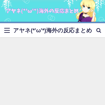
アヤネ(*'ω'*)海外の反応まとめ