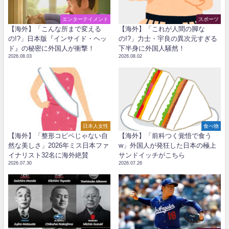
エンターテイメント
スポーツ
【海外】「こんな所まで変える
【海外】「これが人間の脚な
の!?」日本版『インサイド・ヘッ
の!?」力士・宇良の異次元すぎる
ド』の秘密に外国人が衝撃！
下半身に外国人騒然！
2026.08.03
2026.08.02
日本人女性
食べ物
【海外】「整形コピペじゃない自
【海外】「前科つく覚悟で食う
然な美しさ」2026年ミス日本ファ
w」外国人が発狂した日本の極上
イナリスト32名に海外絶賛
サンドイッチがこちら
2026.07.30
2026.07.26