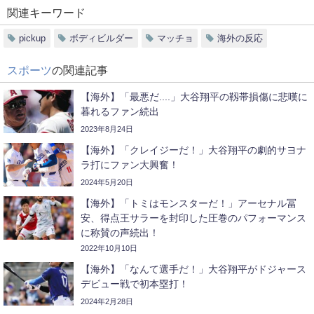
関連キーワード
pickup
ボディビルダー
マッチョ
海外の反応
スポーツ
の関連記事
【海外】「最悪だ....」大谷翔平の靱帯損傷に悲嘆に
暮れるファン続出
2023年8月24日
【海外】「クレイジーだ！」大谷翔平の劇的サヨナ
ラ打にファン大興奮！
2024年5月20日
【海外】「トミはモンスターだ！」アーセナル冨
安、得点王サラーを封印した圧巻のパフォーマンス
に称賛の声続出！
2022年10月10日
【海外】「なんて選手だ！」大谷翔平がドジャース
デビュー戦で初本塁打！
2024年2月28日