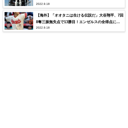
2022.9.18
【海外】「オオタニは生ける伝説だ」大谷翔平、7回
8奪三振無失点で13勝目！エンゼルスの全得点に絡
2022.9.18
む大活躍！