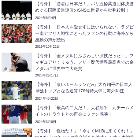
【海外】「勝者は日本だ！」パリ五輪柔道団体決勝
めぐる国際柔道連盟のSNSに世界から批判殺到！
2024年8月4日
【海外】「日本人を愛せずにはいられない」ラグビ
ー南アフリカ戦後にとったファンの行動に海外から
感動の声が続出
2019年10月22日
【海外】「金メダルにふさわしい演技だった！」フ
ィギュアりくりゅう、フリー歴代世界最高点での金
メダルに世界中で大絶賛
2026年2月17日
【海外】「凄いホームランだw」大谷翔平の日本人
単独トップとなる通算176号特大弾に海外熱狂！
2024年4月22日
【海外】「最高の二人だ！」大谷翔平、元チームメ
イトのトラウトとの再会にファン感涙！
2024年3月8日
【海外】「怪物だ！」「今すぐMLBに来てくれ！」