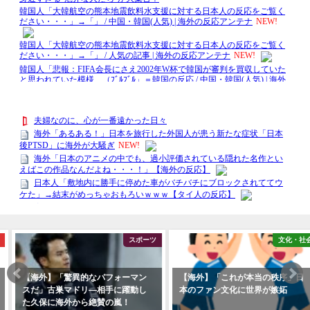
スポーツ
文化・社会
【海外】「驚異的なパフォーマン
【海外】「これが本当の秩序」日
スだ」古巣マドリ―相手に躍動し
本のファン文化に世界が嫉妬
た久保に海外から絶賛の嵐！