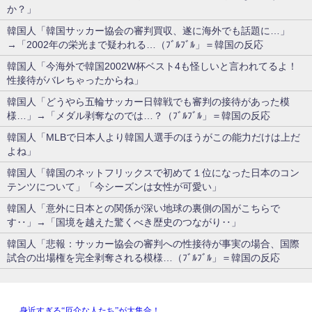
か？」
韓国人「韓国サッカー協会の審判買収、遂に海外でも話題に…」
→「2002年の栄光まで疑われる…（ﾌﾞﾙﾌﾞﾙ」＝韓国の反応
韓国人「今海外で韓国2002W杯ベスト4も怪しいと言われてるよ！
性接待がバレちゃったからね」
韓国人「どうやら五輪サッカー日韓戦でも審判の接待があった模
様…」→「メダル剥奪なのでは…？（ﾌﾞﾙﾌﾞﾙ」＝韓国の反応
韓国人「MLBで日本人より韓国人選手のほうがこの能力だけは上だ
よね」
韓国人「韓国のネットフリックスで初めて１位になった日本のコン
テンツについて」「今シーズンは女性が可愛い」
韓国人「意外に日本との関係が深い地球の裏側の国がこちらで
す‥」→「国境を越えた驚くべき歴史のつながり‥」
韓国人「悲報：サッカー協会の審判への性接待が事実の場合、国際
試合の出場権を完全剥奪される模様…（ﾌﾞﾙﾌﾞﾙ」＝韓国の反応