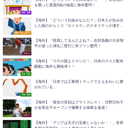
を襲った震度6強の地震に海外驚愕！
紛争・災害
【海外】「どういう仕組みなんだ？」日本人が生み出
した紙のからくり『カミカラ』のクオリティが凄すぎ
たw
芸術・テクノロジー
【海外】「怪我してるんだよね？」右肘負傷の大谷翔
平が放った弾丸二塁打に米ファン驚愕！
スポーツ
【海外】「ウチの国よりマシだ！」日本のマスク配布
騒動に海外も興味津々！
文化・社会
【海外】「日本では工事用トラックでさえきれいに磨
かれている」
文化・社会
【海外】「彼女の笑顔はプライスレス！」渋野日向子
が全英女子オープンで優勝する偉業を達成！
スポーツ
【海外】「アジアは天才の宝庫じゃないか・・」世界