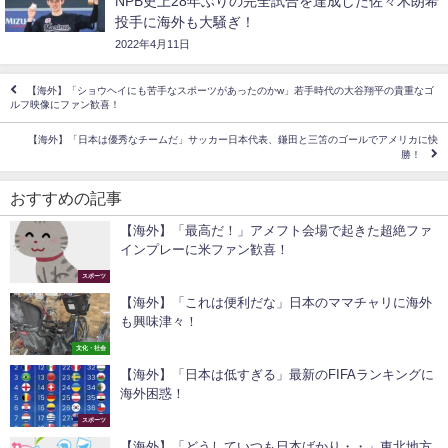
NPB史上28年ぶりの完全試合を達成した佐々木朗希
投手に海外も大騒ぎ！
2022年4月11日
【海外】「ショウヘイにも苦手なスポーツがあったのかw」若手時代の大谷翔平の貴重なゴ
ルフ映像にファン歓喜！
【海外】「日本は優秀なチームだ」サッカー日本代表、鎌田と三笘のゴールでアメリカに快
勝！
おすすめの記事
【海外】「最高だ！」アメフト会場で起きた超絶ファ
インプレーに米ファン歓喜！
スポーツ
【海外】「これは便利だな」日本のママチャリに海外
も興味津々！
文化・社会
【海外】「日本は低すぎる」最新のFIFAランキングに
海外困惑！
スポーツ
【海外】「どうしていつも日本ばかり・・」東北地方