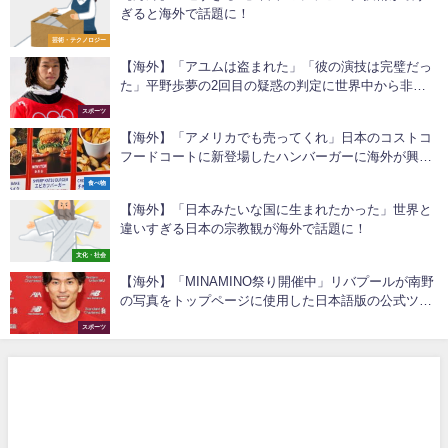
ぎると海外で話題に！
芸術・テクノロジー
【海外】「アユムは盗まれた」「彼の演技は完璧だっ
た」平野歩夢の2回目の疑惑の判定に世界中から非難
の嵐
スポーツ
【海外】「アメリカでも売ってくれ」日本のコストコ
フードコートに新登場したハンバーガーに海外が興味
津々
食べ物
【海外】「日本みたいな国に生まれたかった」世界と
違いすぎる日本の宗教観が海外で話題に！
文化・社会
【海外】「MINAMINO祭り開催中」リバプールが南野
の写真をトップページに使用した日本語版の公式ツイ
ッターアカウントを開設
スポーツ