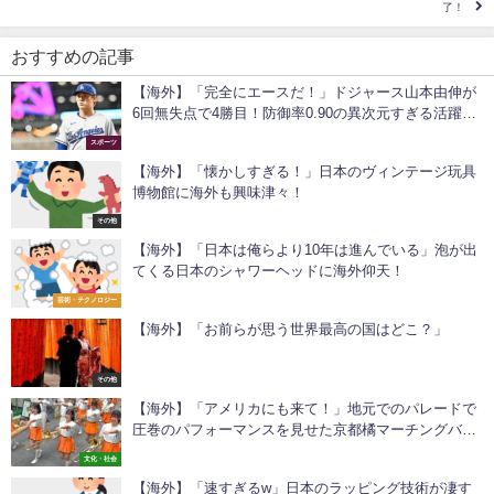
了！
おすすめの記事
【海外】「完全にエースだ！」ドジャース山本由伸が
6回無失点で4勝目！防御率0.90の異次元すぎる活躍に
ファン驚愕！
スポーツ
【海外】「懐かしすぎる！」日本のヴィンテージ玩具
博物館に海外も興味津々！
その他
【海外】「日本は俺らより10年は進んでいる」泡が出
てくる日本のシャワーヘッドに海外仰天！
芸術・テクノロジー
【海外】「お前らが思う世界最高の国はどこ？」
その他
【海外】「アメリカにも来て！」地元でのパレードで
圧巻のパフォーマンスを見せた京都橘マーチングバン
ドに海外から称賛の嵐！
文化・社会
【海外】「速すぎるw」日本のラッピング技術が凄す