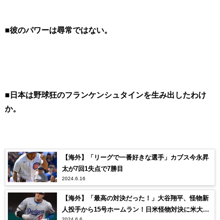
■彼のパワーは尋常ではない。
■日本は野球狂のフランケンシュタインを生み出したわけ
か。
【海外】「リーグで一番好きな選手」カブス今永昇
太が7回1失点で7勝目
2024.6.16
【海外】「最高の対決だった！」大谷翔平、怪物新
人投手から15号ホームラン！日米怪物対決に米大興
2024.6.6