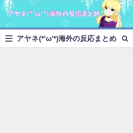
アヤネ(*'ω'*)海外の反応まとめ