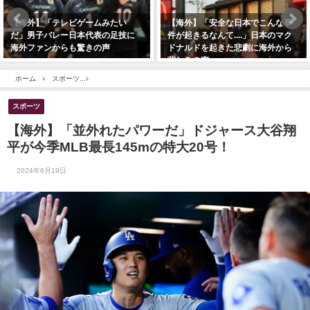
【海外】「テレビゲームみたい
【海外】「安全な日本でこんな事
だ」男子バレー日本代表の足技に
件が起きるなんて....」日本のマク
海外ファンからも驚きの声
ドナルドを起きた悲劇に海外から
悲しみの声
ホーム
スポーツ
【海外】「並外れたパワーだ」ドジャース大谷翔平が今季MLB最長14
スポーツ
【海外】「並外れたパワーだ」ドジャース大谷翔
平が今季MLB最長145mの特大20号！
2024年6月19日