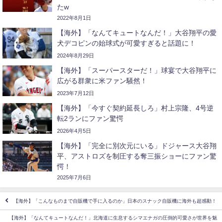
たw
2022年8月1日
【海外】「なんてキュートなんだ！」大谷翔平の愛
犬デコピンの始球式が可愛すぎると話題に！
2024年8月29日
【海外】「スーパースターだ！」球宴で大谷翔平に
広がる群衆に米ファン騒然！
2023年7月12日
【海外】「今すぐ契約延長しろ」村上宗隆、4号逆
転2ランにファン驚愕
2026年4月5日
【海外】「完全に別次元にいる」ドジャース大谷翔
平、アストロズを制圧する奪三振ショーにファン驚
愕！
2025年7月6日
【海外】「こんなものまで自販機で手に入るのか」日本のスナック自販機に海外も超感動！
【海外】「なんてキュートなんだ！」北海道に生息するシマエナガの圧倒的可愛さが世界を魅