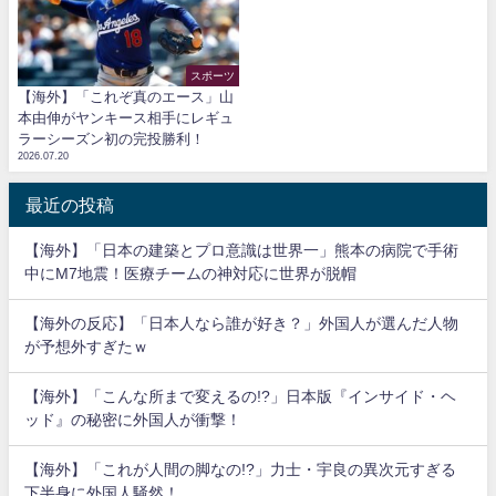
スポーツ
【海外】「これぞ真のエース」山
本由伸がヤンキース相手にレギュ
ラーシーズン初の完投勝利！
2026.07.20
最近の投稿
【海外】「日本の建築とプロ意識は世界一」熊本の病院で手術
中にM7地震！医療チームの神対応に世界が脱帽
【海外の反応】「日本人なら誰が好き？」外国人が選んだ人物
が予想外すぎたｗ
【海外】「こんな所まで変えるの!?」日本版『インサイド・ヘ
ッド』の秘密に外国人が衝撃！
【海外】「これが人間の脚なの!?」力士・宇良の異次元すぎる
下半身に外国人騒然！