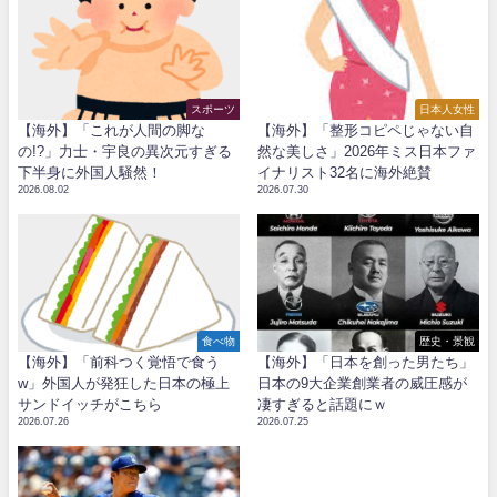
スポーツ
日本人女性
【海外】「これが人間の脚な
【海外】「整形コピペじゃない自
の!?」力士・宇良の異次元すぎる
然な美しさ」2026年ミス日本ファ
下半身に外国人騒然！
イナリスト32名に海外絶賛
2026.08.02
2026.07.30
食べ物
歴史・景観
【海外】「前科つく覚悟で食う
【海外】「日本を創った男たち」
w」外国人が発狂した日本の極上
日本の9大企業創業者の威圧感が
サンドイッチがこちら
凄すぎると話題にｗ
2026.07.26
2026.07.25