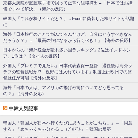
京都大病院が脳腫瘍手術で誤って正常な組織摘出←「日本ではお辞
儀ですべて解決」（海外の反応）
韓国人「これが株サイトだと？」→Excelに偽装した株サイトが話題
に
海外「日本旅行のことで悩んでるんだけど、自分はどうすべきなん
だろうか？」→「最高の旅になるから行くべき！」【海外の反応】
日本からの「海外送金が最も多い国ランキング」2位はインドネシ
ア、1位は？【タイ人の反応】
外国人「プレミアで見たい」日本代表森保一監督、退任後は海外ク
ラブの監督挑戦か!?「視野には入れています」制度上は欧州での監
督就任が可能【海外の反応】
海外「日本の人は、アメリカの揚げ寿司についてどう思ってる
の？」（海外の反応）
中韓人気記事
韓国人「韓国人が日本へ行くたびに思うことがこちら…」→「同意
する」「めちゃくちゃ分かる…（ﾌﾞﾙﾌﾞﾙ」＝韓国の反応