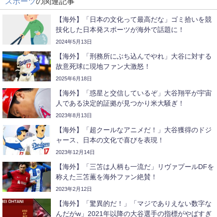
スポーツ
の関連記事
【海外】「日本の文化って最高だな」ゴミ拾いを競
技化した日本発スポーツが海外で話題に！
2024年5月13日
【海外】「刑務所にぶち込んでやれ」大谷に対する
故意死球に現地ファン大激怒！
2025年6月18日
【海外】「惑星と交信しているぞ」大谷翔平が宇宙
人である決定的証拠が見つかり米大騒ぎ！
2023年8月13日
【海外】「超クールなアニメだ！」大谷獲得のドジ
ャース、日本の文化で喜びを表現！
2023年12月14日
【海外】「三笘は人柄も一流だ」リヴァプールDFを
称えた三笘薫を海外ファン絶賛！
2023年2月12日
【海外】「驚異的だ！」「マジでありえない数字な
んだがw」2021年以降の大谷選手の指標がやばすぎ