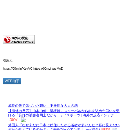
引用元
https://00m.in/KeyVC,https://00m.in/azMcD
WEB拍手