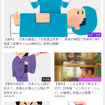
紛争・災害
【海外】「日本の建築とプロ意識は世界一」熊本の病院で手術中にM7
地震！医療チームの神対応に世界が脱帽
2026.08.09
その他
エンターテイメント
【海外の反応】「日本人なら誰が
【海外】「こんな所まで変える
好き？」外国人が選んだ人物が予
の!?」日本版『インサイド・ヘッ
想外すぎたｗ
ド』の秘密に外国人が衝撃！
2026.08.05
2026.08.03