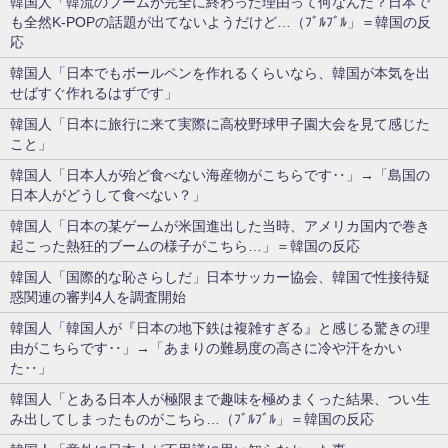
韓国人「韓流のブームが完全に終わった理由って何なんだ？日本で
も全然K-POPの話題が出てないようだけど…（ﾌﾞﾙﾌﾞﾙ」＝韓国の反
応
韓国人「日本でもボールペンを作れるくらいなら、韓国が本気を出
せばすぐ作れるはずです」
韓国人「日本に旅行に来て実際に高校野球甲子園大会を見て感じた
こと」
韓国人「日本人が殆ど食べない海産物がこちらです‥」→「島国の
日本人がどうして食べない？」
韓国人「日本の某ゲームが米国進出した当時、アメリカ国内で巻き
起こった熱狂的ブームの様子がこちら…」＝韓国の反応
韓国人「国際的な恥さらしだ」日本サッカー協会、韓国で性接待疑
惑関連の審判4人を調査開始
韓国人「韓国人が『日本の地下鉄は複雑すぎる』と感じる驚きの理
由がこちらです‥」→「あまりの難易度の高さに冷や汗をかい
た‥」
韓国人「とある日本人が極限まで趣味を極めまくった結果、つい生
み出してしまったものがこちら…（ﾌﾞﾙﾌﾞﾙ」＝韓国の反応