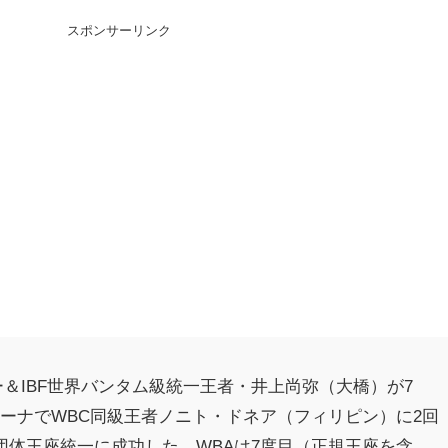
スポンサーリンク
ー＆IBF世界バンタム級統一王者・井上尚弥（大橋）が7
ーナでWBC同級王者ノニト・ドネア（フィリピン）に2回
3団体王座統一に成功した。WBAは7度目（正規王座を含