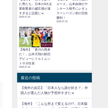
た男たち」日本の9大企
エース」山本由伸がヤ
業創業者の威圧感が凄
ンキース相手にレギュ
すぎると話題にｗ
ラーシーズン初の完投
2026.07.25
勝利！
2026.07.20
スポーツ
【海外】「香川の再来
だ！」山本天翔の鮮烈
デビューにドルトムン
トサポ狂喜
2026.07.19
最近の投稿
【海外の反応】「日本人なら誰が好き？」外
国人が選んだ人物が予想外すぎたｗ
【海外】「こんな所まで変えるの!?」日本版