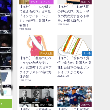
エンターテイメント
スポーツ
【海外】「こんな所ま
【海外】「これが人間
で変えるの!?」日本版
の脚なの!?」力士・宇
『インサイド・ヘッ
良の異次元すぎる下半
ド』の秘密に外国人が
身に外国人騒然！
2026.08.02
衝撃！
2026.08.03
日本人女性
食べ物
【海外】「整形コピペ
【海外】「前科つく覚
じゃない自然な美し
悟で食うw」外国人が発
さ」2026年ミス日本フ
狂した日本の極上サン
ァイナリスト32名に海
ドイッチがこちら
2026.07.26
外絶賛
2026.07.30
ly
歴史・景観
スポーツ
【海外】「日本を創っ
【海外】「これぞ真の