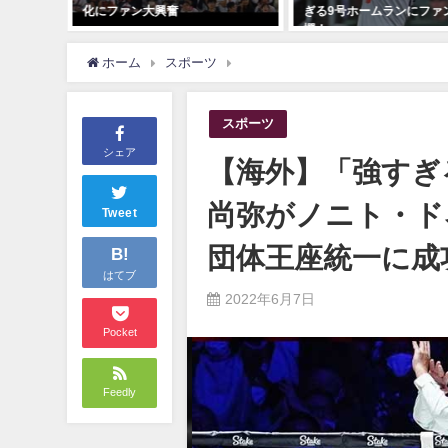
化にファン大興奮
ぎる9号ホームランにファ
愕！
ホーム
スポーツ
【海外】「強すぎる」「リアルモン
スポーツ
シェア
【海外】「強すぎ
尚弥がノニト・ド
Tweet
団体王座統一に成
B!
はてブ
2022年6月7日
Pocket
Feedly