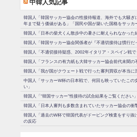
中韓人気記事
韓国人「韓国サッカー協会の性接待報道、海外でも大騒ぎに・
年まで疑う価値がある」「国民や国が築いた国格をサッカ
韓国人「日本の柴犬くん散歩中の暑さに耐えられなかった
韓国人「韓国サッカー協会関係者が『不適切接待は慣行だ
韓国人「不適切接待疑惑、2002年イタリア・スペイン戦
韓国人「フランスの有力紙も大韓サッカー協会前代未聞の
韓国人「我が国がクウェート戦で行った審判買収が本当に深
中国人「サッカーW杯の日本戦で、何回も映っていたこの
い」
韓国人「“韓国サッカー”性接待の試合結果をご覧ください
韓国人「日本人審判も多数含まれていたサッカー協会の衝
韓国人「過去のW杯で韓国代表がドーピング検査をすり抜け
の反応