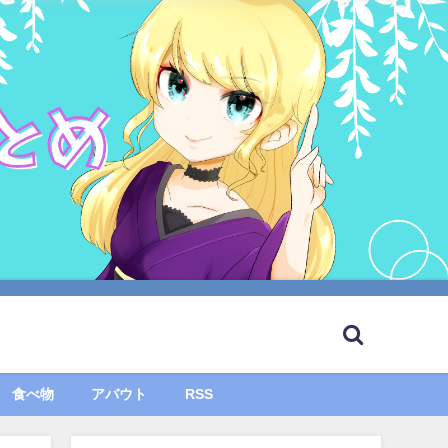
食べ物
アバウト
RSS