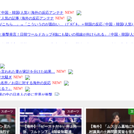
スポーツ
スポーツ
文
ン見た
【海外】「ビーストだ！」井上尚
【海外】「ムスリム墓地に
の強烈す
弥、フルトン下し4階級制覇達
村議員の土葬問題質疑を世