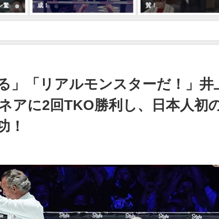
ン驚
成！
賛！
スターだ！」井上尚弥がノニト・ドネアに2回TKO勝利し、日本人初の3団
る」「リアルモンスターだ！」井
ネアに2回TKO勝利し、日本人初の
功！