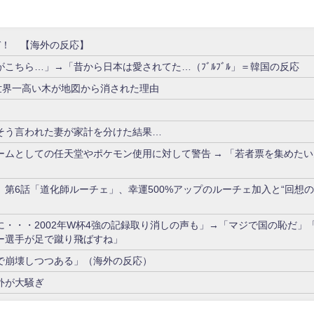
年だぞ！ 【海外の反応】
こちら…」→「昔から日本は愛されてた…（ﾌﾞﾙﾌﾞﾙ」＝韓国の反応
世界一高い木が地図から消された理由
そう言われた妻が家計を分けた結果…
ムとしての任天堂やポケモン使用に対して警告 → 「若者票を集めたい
第6話「道化師ルーチェ」、幸運500%アップのルーチェ加入と“回想
・・2002年W杯4強の記録取り消しの声も」→「マジで国の恥だ」「2
ー選手が足で蹴り飛ばすね」
で崩壊しつつある」（海外の反応）
外が大騒ぎ