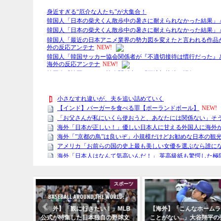
文化・社会
スポーツ
秩序」日
【海外】「観に行きたい！」MLB
【海外】「こんなホームラ
嫉妬
公式が特集した日本独自の野球文
ことがない...」大谷翔平