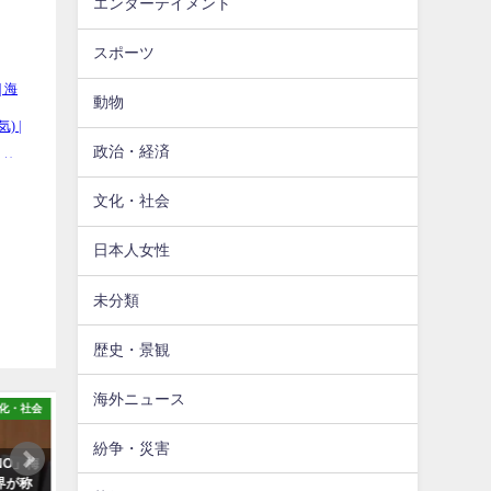
エンターテイメント
スポーツ
動物
政治・経済
文化・社会
日本人女性
未分類
歴史・景観
海外ニュース
化・社会
文化・社会
文
紛争・災害
NO」梅
【海外】「生まれる国を間違え
【海外】「日本が安全な場
界が称
た！」休業要請解除後の東京の様
る理由がこれ」→「日本は