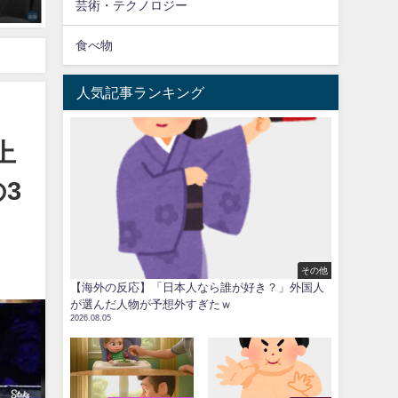
芸術・テクノロジー
子に海外称賛！
安全だな」「アメリカだっ
われるよ」
食べ物
体王座統一に成功！
人気記事ランキング
上
3
その他
【海外の反応】「日本人なら誰が好き？」外国人
が選んだ人物が予想外すぎたｗ
2026.08.05