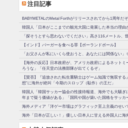
注目記事
BABYMETALのMetal Forthがリリースされてから1周
韓国人「日本がここまでの観光大国に発展した本当の理由が
「探そうとすら思わないでください」高さ116メートル、
【インド】バーガーを食べる罪【ポーランドボール】
「お父さんが私にいくら使おうと、あなたには関係ない」
【海外の反応】日本政府が、アメリカ政府によるネットミー
ろうな」「任天堂の法務部隊が出てくるぞ」
【賛否】『追放された転生重騎士はゲーム知識で無双する』
想”に海外が絶叫「今期のスロップ（駄作）の王だ」
韓国人「韓国サッカー協会の性接待報道、海外でも大騒ぎに・
年まで疑う価値がある」「国民や国が築いた国格をサッカ
海外メディア「洋ゲー市場はグラフィック至上主義のせい
海外「日本が正しい！」優しい日本人に甘える外国人に海