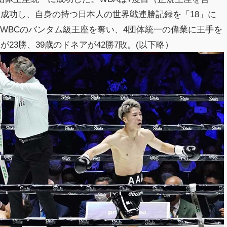
衛に成功し、自身の持つ日本人の世界戦連勝記録を「18」に
WBCのバンタム級王座を奪い、4団体統一の偉業に王手を
が23勝、39歳のドネアが42勝7敗。(以下略）