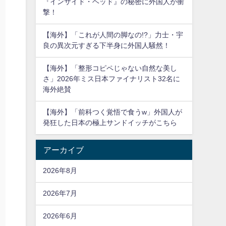
『インサイド・ヘッド』の秘密に外国人が衝
撃！
【海外】「これが人間の脚なの!?」力士・宇
良の異次元すぎる下半身に外国人騒然！
【海外】「整形コピペじゃない自然な美し
さ」2026年ミス日本ファイナリスト32名に
海外絶賛
【海外】「前科つく覚悟で食うw」外国人が
発狂した日本の極上サンドイッチがこちら
アーカイブ
2026年8月
2026年7月
2026年6月