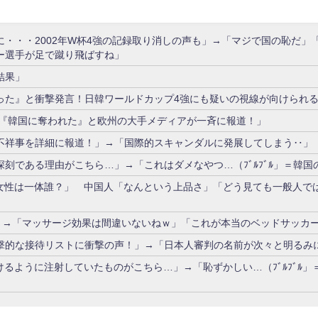
・・2002年W杯4強の記録取り消しの声も」→「マジで国の恥だ」「2
ー選手が足で蹴り飛ばすね」
結果」
った』と衝撃発言！日韓ワールドカップ4強にも疑いの視線が向けられ
で『韓国に奪われた』と欧州の大手メディアが一斉に報道！」
不祥事を詳細に報道！」→「国際的スキャンダルに発展してしまう‥」
刻である理由がこちら…」→「これはダメなやつ…（ﾌﾞﾙﾌﾞﾙ」＝韓国
女性は一体誰？」 中国人「なんという上品さ」「どう見ても一般人で
」→「マッサージ効果は間違いないねｗ」「これが本当のベッドサッカ
撃的な接待リストに衝撃の声！」→「日本人審判の名前が次々と明るみ
るように注射していたものがこちら…」→「恥ずかしい…（ﾌﾞﾙﾌﾞﾙ」