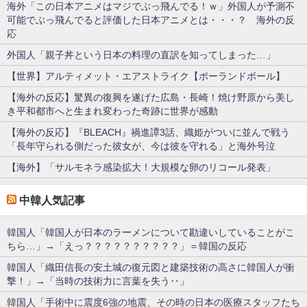
海外「この日本アニメはマジでぶっ飛んでる！ｗ」外国人が予測不
可能でぶっ飛んでると評価した日本アニメとは・・・？ 海外の反
応
外国人「親子丼という日本の料理の直訳を知ってしまった…」
【世界】アルティメット・エアストライク【ポーランドボール】
【海外の反応】驚異の復興を遂げた広島・長崎！焼け野原から美し
き平和都市へと生まれ変わった奇跡に世界が感動
【海外の反応】『BLEACH』禍進譚3話、織姫がついに並んで戦う
「長年守られる側だった彼女が、今は彼を守れる」と海外号泣
【海外】「サルモネラ感染拡大！大規模な卵のリコール発表」
中韓人気記事
韓国人「韓国人が日本のラーメンについて勘違いしていることがこ
ちら…」→「えっ？？？？？？？？？？」＝韓国の反応
韓国人「織田信長の安土城の復元図と建築技術の高さに韓国人が衝
撃！」→「当時の技術力に言葉を失う‥」
韓国人「手術中に震度6強の地震、その時の日本の医療スタッフたち