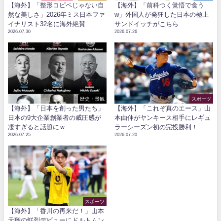
【海外】「整形コピペじゃない自
【海外】「前科つく覚悟で食う
然な美しさ」2026年ミス日本ファ
w」外国人が発狂した日本の極上
イナリスト32名に海外絶賛
サンドイッチがこちら
2026.07.30
2026.07.26
歴史・景観
スポーツ
【海外】「日本を創った男たち」
【海外】「これぞ真のエース」山
日本の9大企業創業者の威圧感が
本由伸がヤンキース相手にレギュ
凄すぎると話題にｗ
ラーシーズン初の完投勝利！
2026.07.25
2026.07.20
スポーツ
【海外】「香川の再来だ！」山本
天翔の鮮烈デビューにドルトムン