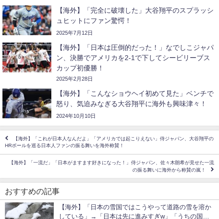
【海外】「完全に破壊した」大谷翔平のスプラッシ
ュヒットにファン驚愕！
2025年7月12日
【海外】「日本は圧倒的だった！」なでしこジャパ
ン、決勝でアメリカを2-1で下してシービリーブス
カップ初優勝！
2025年2月28日
【海外】「こんなショウヘイ初めて見た」ベンチで
怒り、気迫みなぎる大谷翔平に海外も興味津々！
2024年10月10日
【海外】「これが日本人なんだよ」「アメリカでは起こりえない」侍ジャパン、大谷翔平の
HRボールを巡る日本人ファンの振る舞いを海外称賛！
【海外】「一流だ」「日本がますます好きになった！」侍ジャパン、佐々木朗希が見せた一流
の振る舞いに海外から称賛の嵐！
おすすめの記事
【海外】「日本の雪国ではこうやって道路の雪を溶か
している」→「日本は先に進みすぎw」「うちの国に