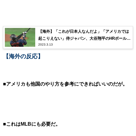
【海外】「これが日本人なんだよ」「アメリカでは
起こりえない」侍ジャパン、大谷翔平のHRボールを
2023.3.13
巡る日本人ファンの振る舞いを海外称賛！
【海外の反応】
■アメリカも他国のやり方を参考にできればいいのだが。
■これはMLBにも必要だ。