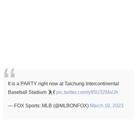
It is a PARTY right now at Taichung Intercontinental
Baseball Stadium 🕺💃
pic.twitter.com/y95U32MaUh
— FOX Sports: MLB (@MLBONFOX)
March 10, 2023