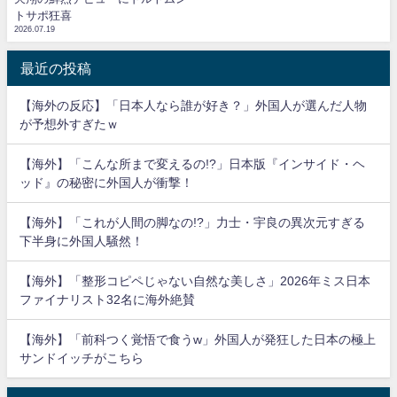
トサポ狂喜
2026.07.19
最近の投稿
【海外の反応】「日本人なら誰が好き？」外国人が選んだ人物
が予想外すぎたｗ
【海外】「こんな所まで変えるの!?」日本版『インサイド・ヘ
ッド』の秘密に外国人が衝撃！
【海外】「これが人間の脚なの!?」力士・宇良の異次元すぎる
下半身に外国人騒然！
【海外】「整形コピペじゃない自然な美しさ」2026年ミス日本
ファイナリスト32名に海外絶賛
【海外】「前科つく覚悟で食うw」外国人が発狂した日本の極上
サンドイッチがこちら