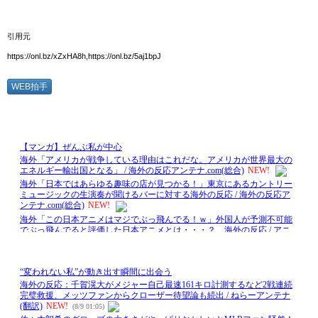
引用元
https://onl.bz/xZxHA8h,https://onl.bz/5aj1bpJ
WEB拍手