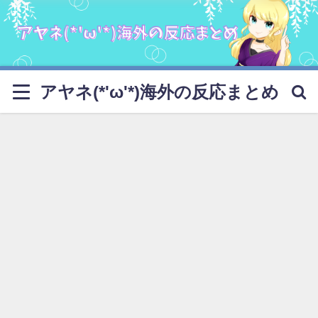
アヤネ(*'ω'*)海外の反応まとめ