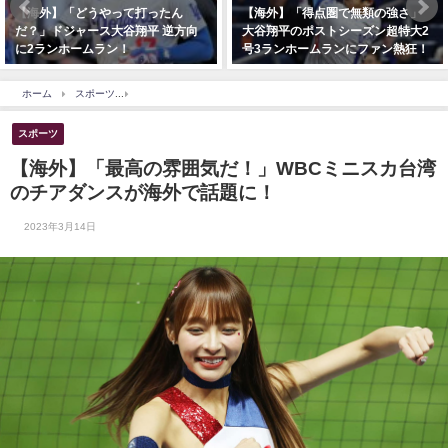
【海外】「得点圏で無類の強さ」
【海外】「怖すぎる」北海道で熊
大谷翔平のポストシーズン超特大2
に襲撃される映像に海外戦慄！
号3ランホームランにファン熱狂！
ホーム
スポーツ
【海外】「最高の雰囲気だ！」WBCミニスカ台湾のチアダンスが海
スポーツ
【海外】「最高の雰囲気だ！」WBCミニスカ台湾
のチアダンスが海外で話題に！
2023年3月14日