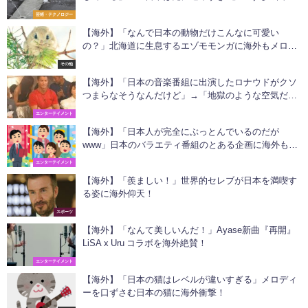
も欲しい！」
芸術・テクノロジー
【海外】「なんで日本の動物だけこんなに可愛い
の？」北海道に生息するエゾモモンガに海外もメロメ
ロ！
その他
【海外】「日本の音楽番組に出演したロナウドがクソ
つまらなそうなんだけど」→「地獄のような空気だな
ww」
エンターテイメント
【海外】「日本人が完全にぶっとんでいるのだが
www」日本のバラエティ番組のとある企画に海外も興
味津々！
エンターテイメント
【海外】「羨ましい！」世界的セレブが日本を満喫す
る姿に海外仰天！
スポーツ
【海外】「なんて美しいんだ！」Ayase新曲『再開』
LiSA x Uru コラボを海外絶賛！
エンターテイメント
【海外】「日本の猫はレベルが違いすぎる」メロディ
ーを口ずさむ日本の猫に海外衝撃！