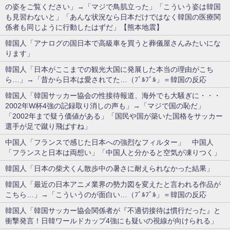
の姿をご覧ください」→「マジで鳥肌立った」「こういう姿は韓国
も見習わないと」「あんな状況なら日本だけではなく韓国の医療関
係者も同じように行動したはずだ」【熊本地震】
韓国人「アナログの国日本で高級車を買うと葬儀屋さんみたいにな
ります」
韓国人「日本がここまでの観光大国に発展した本当の理由がこち
ら…」→「昔から日本は愛されてた…（ﾌﾞﾙﾌﾞﾙ」＝韓国の反応
韓国人「韓国サッカー協会の性接待報道、海外でも大騒ぎに・・・
2002年W杯4強の記録取り消しの声も」→「マジで国の恥だ」
「2002年まで疑う価値がある」「国民や国が築いた国格をサッカー
選手が足で蹴り飛ばすね」
中国人「フランスで感じた日本への強烈なフィルター」 中国人
「フランスと日本は両想い」「中国人と分かると空気が凍りつく」
韓国人「日本の柴犬くん散歩中の暑さに耐えられなかった結果」
韓国人「最近の日本アニメ業界の勢力図を変えたと言われる作品が
こちら…」→「こういうのが面白い…（ﾌﾞﾙﾌﾞﾙ」＝韓国の反応
韓国人「韓国サッカー協会関係者が『不適切接待は慣行だった』と
衝撃発言！日韓ワールドカップ4強にも疑いの視線が向けられる」