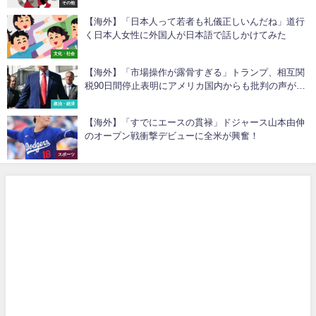
その他
【海外】「日本人って若者も礼儀正しいんだね」道行
く日本人女性に外国人が日本語で話しかけてみた
文化・社会
【海外】「市場操作が露骨すぎる」トランプ、相互関
税90日間停止表明にアメリカ国内からも批判の声が殺
到！
政治・経済
【海外】「すでにエースの貫禄」ドジャース山本由伸
のオープン戦衝撃デビューに全米が興奮！
スポーツ