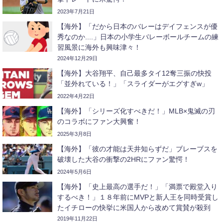
2023年7月21日
【海外】「だから日本のバレーはデイフェンスが優
秀なのか....」日本の小学生バレーボールチームの練
習風景に海外も興味津々！
2024年12月29日
【海外】大谷翔平、自己最多タイ12奪三振の快投
「並外れている！」「スライダーがエグすぎw」
2022年4月22日
【海外】「シリーズ化すべきだ！」MLB×鬼滅の刃
のコラボにファン大興奮！
2025年3月8日
【海外】「彼の才能は天井知らずだ」ブレーブスを
破壊した大谷の衝撃の2HRにファン驚愕！
2024年5月6日
【海外】「史上最高の選手だ！」「満票で殿堂入り
するべき！」１８年前にMVPと新人王を同時受賞し
たイチローの快挙に米国人から改めて賞賛が殺到
2019年11月22日