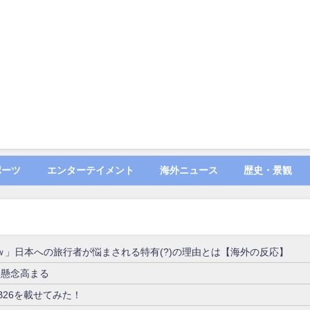
ポーツ
エンターテイメント
海外ニュース
歴史・景観
」日本への旅行者が悩まされる特有(?)の理由とは【海外の反応】
に懸念高まる
B26を載せてみた！