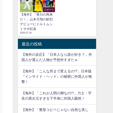
スポーツ
【海外】「香川の再来
だ！」山本天翔の鮮烈
デビューにドルトムン
トサポ狂喜
2026.07.19
最近の投稿
【海外の反応】「日本人なら誰が好き？」外
国人が選んだ人物が予想外すぎたｗ
【海外】「こんな所まで変えるの!?」日本版
『インサイド・ヘッド』の秘密に外国人が衝
撃！
【海外】「これが人間の脚なの!?」力士・宇
良の異次元すぎる下半身に外国人騒然！
【海外】「整形コピペじゃない自然な美し