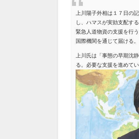
上川陽子外相は１７日の
し、ハマスが実効支配す
緊急人道物資の支援を行
国際機関を通じて届ける
上川氏は「事態の早期沈
る。必要な支援を進めて