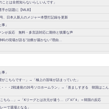
ンのことは全然知らないらしいんです」
手が話題に【MLB】
26号、日本人新人のメジャー本塁打記録を更新
た事」
ガファンが反応 無料・多言語対応に期待と慎重な声
科の現場が語る”治療が届かない”理由…
」
た事」
理がこちらです‥」→「極上の旨味が詰まっていた」
に・・・2戦連発の26号ソロホームラン」→「羨ましすぎる 韓国はこ
ちら…」→「Kリーグとは次元が違う…（ﾌﾞﾙﾌﾞﾙ」＝韓国の反応
プレーで退場となる」