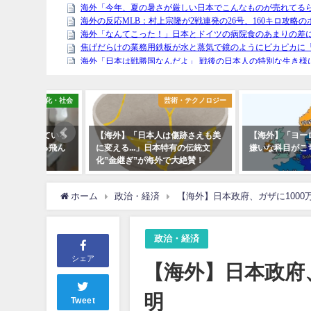
文化・社会
芸術・テクノロジー
っている
【海外】「日本人は傷跡さえも美
【海外】「ヨーロッパ各国
ぶっ飛ん
に変える...」日本特有の伝統文
嫌いな科目がこちら」
化”金継ぎ”が海外で大絶賛！
ホーム
政治・経済
【海外】日本政府、ガザに100
政治・経済
シェア
【海外】日本政府
明
Tweet