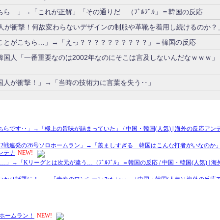
ら…」→「これが正解」「その通りだ…（ﾌﾞﾙﾌﾞﾙ」＝韓国の反応
国人が衝撃！何故変わらないデザインの制服や革靴を着用し続けるのか？
ことがこちら…」→「えっ？？？？？？？？？？」＝韓国の反応
国人「一番重要なのは2002年なのにそこは言及しないんだなｗｗｗ」
国人が衝撃！」→「当時の技術力に言葉を失う‥」