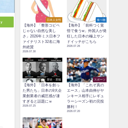
日本人女性
食べ物
ly
【海外】「整形コピペ
【海外】「前科つく覚
じゃない自然な美し
悟で食うw」外国人が発
さ」2026年ミス日本フ
狂した日本の極上サン
ァイナリスト32名に海
ドイッチがこちら
2026.07.26
外絶賛
2026.07.30
歴史・景観
スポーツ
【海外】「日本を創っ
【海外】「これぞ真の
た男たち」日本の9大企
エース」山本由伸がヤ
業創業者の威圧感が凄
ンキース相手にレギュ
すぎると話題にｗ
ラーシーズン初の完投
2026.07.25
勝利！
2026.07.20