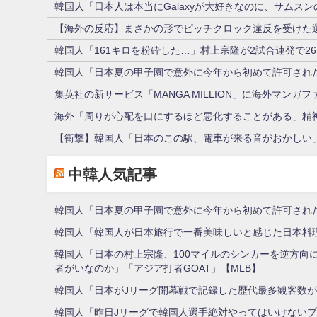
韓国人「日本人は本当にGalaxyが大好きなのに、サムス
【海外の反応】まさかの形でピッチクロック違反を受けた選
韓国人「161キロを粉砕した…」村上宗隆が2試合連発で
韓国人「日本夏の甲子園で意外に今年から初めて許可され
集英社の新サービス「MANGA MILLION」に海外マン
海外「周りが心配を口にするほど悪化することがある」精神
【衝撃】韓国人「日本のこの駅、電車が来る音がおかしい
中韓人気記事
韓国人「日本夏の甲子園で意外に今年から初めて許可され
韓国人「韓国人が日本旅行で一番美味しいと感じた日本料
韓国人「日本の村上宗隆、100マイルのシンカーを逆方向
者がいなのか」「アジア打者GOAT」【MLB】
韓国人「日本がJリーグ開幕戦で記録した歴代最多観客数がこ
韓国人「昨日Jリーグで韓国人選手絶対やってはいけない