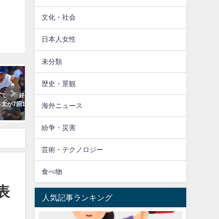
文化・社会
日本人女性
未分類
スポーツ
スポーツ
歴史・景観
きな選
【海外】「ドジャースだけはやめ
【海外】「阪神ファンって
失点で
て！」佐々木朗希のポスティング
ね」阪神優勝に熱狂する道
海外ニュース
容認に現地ファンが大騒ぎ！
様子に海外も大興奮！
紛争・災害
芸術・テクノロジー
食べ物
表
人気記事ランキング