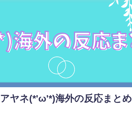
アヤネ(*'ω'*)海外の反応まとめ