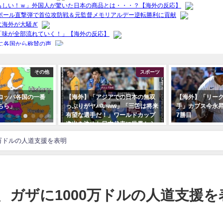
その他
スポーツ
の一番
【海外】「アジアでの日本の無双
【海外】「リーグで一番好
っぷりがヤバいww」「三笘は将来
手」カブス今永昇太が7回1
有望な選手だ！」ワールドカップ
7勝目
進出を決めた日本代表に世界から
祝福の声が殺到！
0万ドルの人道支援を表明
、ガザに1000万ドルの人道支援を