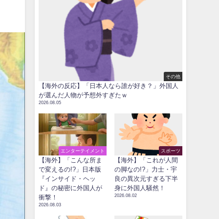
その他
【海外の反応】「日本人なら誰が好き？」外国人
が選んだ人物が予想外すぎたｗ
2026.08.05
エンターテイメント
スポーツ
【海外】「こんな所ま
【海外】「これが人間
で変えるの!?」日本版
の脚なの!?」力士・宇
『インサイド・ヘッ
良の異次元すぎる下半
ド』の秘密に外国人が
身に外国人騒然！
2026.08.02
衝撃！
2026.08.03