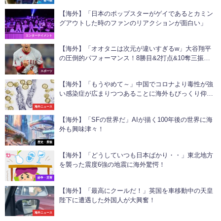
食べ物
【海外】「日本のポップスターがゲイであるとカミン
グアウトした時のファンのリアクションが面白い」
エンターテイメント
【海外】「オオタニは次元が違いすぎるw」大谷翔平
の圧倒的パフォーマンス！8勝目&2打点&10奪三振で
連敗を阻止する大活躍！
スポーツ
【海外】「もうやめて～」中国でコロナより毒性が強
い感染症が広まりつつあることに海外もびっくり仰
天！
海外ニュース
【海外】「SFの世界だ」AIが描く100年後の世界に海
外も興味津々！
歴史・景観
【海外】「どうしていつも日本ばかり・・」東北地方
を襲った震度6強の地震に海外驚愕！
紛争・災害
【海外】「最高にクールだ！」英国を車移動中の天皇
陛下に遭遇した外国人が大興奮！
海外ニュース