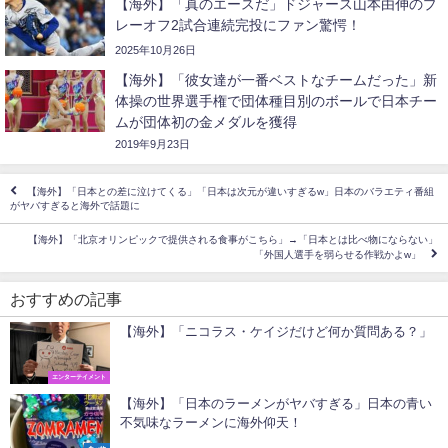
【海外】「真のエースだ」ドジャース山本由伸のプ
レーオフ2試合連続完投にファン驚愕！
2025年10月26日
【海外】「彼女達が一番ベストなチームだった」新
体操の世界選手権で団体種目別のボールで日本チー
ムが団体初の金メダルを獲得
2019年9月23日
【海外】「日本との差に泣けてくる」「日本は次元が違いすぎるw」日本のバラエティ番組
がヤバすぎると海外で話題に
【海外】「北京オリンピックで提供される食事がこちら」→「日本とは比べ物にならない」
「外国人選手を弱らせる作戦かよw」
おすすめの記事
【海外】「ニコラス・ケイジだけど何か質問ある？」
エンターテイメント
【海外】「日本のラーメンがヤバすぎる」日本の青い
不気味なラーメンに海外仰天！