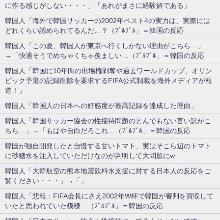
に作る感じがしない・・・」「あれがまさに経験値である」
韓国人「海外で韓国サッカーの2002年ベスト4の実力は、実際には
どれくらい認められてるんだ…？（ﾌﾞﾙﾌﾞﾙ」＝韓国の反応
韓国人「この夏、韓国人が東京へ行くしかない理由がこちら…」
→「快適そうでめちゃくちゃ羨ましい…（ﾌﾞﾙﾌﾞﾙ」＝韓国の反応
韓国人「韓国に10年間の出場権剥奪や過去ワールドカップ、オリン
ピック予選の記録削除を要求するFIFA公式制裁を海外メディアが報
道！」
韓国人「韓国人の日本への好感度が最高記録を達成した理由」
韓国人「韓国サッカー協会の性接待問題のとんでもない言い訳がこ
ちら…」→「もはや自白だろこれ…（ﾌﾞﾙﾌﾞﾙ」＝韓国の反応
韓国が独自開発したと自慢する甘いトマト、実はそこら辺のトマト
に砂糖水を注入していただけなのが判明して大問題にw
韓国人「大韓航空の熊本地震飲料水支援に対する日本人の反応をご
覧ください・・・」→「」
韓国人「悲報：FIFA会長にさえ2002年W杯で韓国が審判を買収して
いたと思われていた模様…（ﾌﾞﾙﾌﾞﾙ」＝韓国の反応