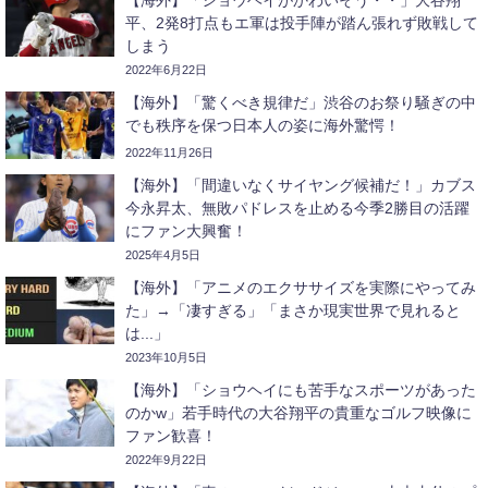
【海外】「ショウヘイがかわいそう・・」大谷翔
平、2発8打点もエ軍は投手陣が踏ん張れず敗戦して
しまう
2022年6月22日
【海外】「驚くべき規律だ」渋谷のお祭り騒ぎの中
でも秩序を保つ日本人の姿に海外驚愕！
2022年11月26日
【海外】「間違いなくサイヤング候補だ！」カブス
今永昇太、無敗パドレスを止める今季2勝目の活躍
にファン大興奮！
2025年4月5日
【海外】「アニメのエクササイズを実際にやってみ
た」→「凄すぎる」「まさか現実世界で見れると
は...」
2023年10月5日
【海外】「ショウヘイにも苦手なスポーツがあった
のかw」若手時代の大谷翔平の貴重なゴルフ映像に
ファン歓喜！
2022年9月22日