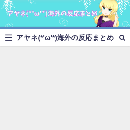
アヤネ(*'ω'*)海外の反応まとめ