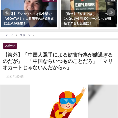
【海外】「ショウヘイは私生活で
【海外】「今すぐ欲しい！」ヘイ
もGOATだ！」大谷翔平の結婚報道
ンズの男性用ボクサーパンツが斬
に全米が衝撃！
新すぎると話題に！
ホーム
スポーツ
【海外】「中国人選手による妨害行為が酷過ぎるのだが」→「中国な
スポーツ
【海外】「中国人選手による妨害行為が酷過ぎる
のだが」→「中国ならいつものことだろ」「マリ
オカートじゃないんだからw」
2022年2月9日