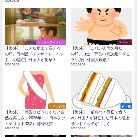
2026.08.05
エンターテイメント
スポーツ
【海外】「こんな所まで変える
【海外】「これが人間の脚な
の!?」日本版『インサイド・ヘッ
の!?」力士・宇良の異次元すぎる
ド』の秘密に外国人が衝撃！
下半身に外国人騒然！
2026.08.03
2026.08.02
日本人女性
食べ物
【海外】「整形コピペじゃない自
【海外】「前科つく覚悟で食う
然な美しさ」2026年ミス日本ファ
w」外国人が発狂した日本の極上
イナリスト32名に海外絶賛
サンドイッチがこちら
2026.07.30
2026.07.26