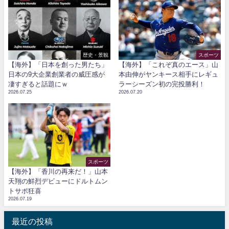
歴史・景観
スポーツ
【海外】「日本を創った男たち」
【海外】「これぞ真のエース」山
日本の9大企業創業者の威圧感が
本由伸がヤンキース相手にレギュ
凄すぎると話題にｗ
ラーシーズン初の完投勝利！
2026.07.25
2026.07.20
スポーツ
【海外】「香川の再来だ！」山本
天翔の鮮烈デビューにドルトムン
トサポ狂喜
2026.07.19
最近の投稿