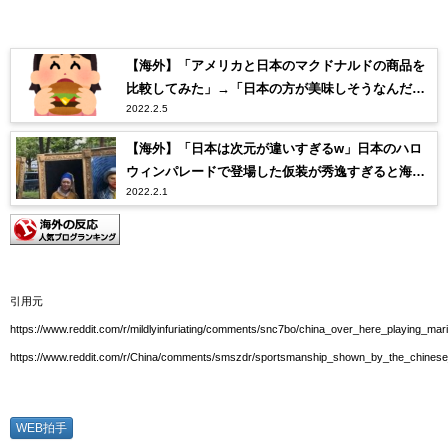
【海外】「アメリカと日本のマクドナルドの商品を
比較してみた」→「日本の方が美味しそうなんだ
2022.2.5
が」「日本が羨ましすぎる」
【海外】「日本は次元が違いすぎるw」日本のハロ
ウィンパレードで登場した仮装が秀逸すぎると海外
2022.2.1
で話題に
引用元
https://www.reddit.com/r/mildlyinfuriating/comments/snc7bo/china_over_here_playing_mari
https://www.reddit.com/r/China/comments/smszdr/sportsmanship_shown_by_the_chinese
WEB拍手