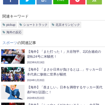
関連キーワード
pickup
ショートトラック
北京オリンピック
海外の反応
スポーツ
の関連記事
【海外】「また打った！」大谷翔平、2試合連続の
逆転24号に米騒然！
2023年6月19日
【海外】「まさか日本が負けるとは...」サッカー日
本代表に惨敗に世界が騒然
2024年1月20日
【海外】「羨ましい」日本を満喫するサッカー英代
表FWが話題に！
2024年6月22日