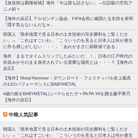
【放送前は覇権候補】海外「今は誰も話さない」→伝説級の空気ア
ニメ続々
【海外の反応】アルゼンチン協会、FIFA会長に確固たる支持を表明
「隠す気もないんだなｗ」
韓国人「熊本地震で見る日本の土木技術の完全勝利をご覧くださ
い」→「これはすごいわ」「こういうのを見ると日本人は何か適当
に作る感じがしない・・・」「あれがまさに経験値である」
海外「まるでタイムスリップしたみたいだ…！」日本の江戸時代の
街並みがそのまま保存されている貴重な場所とは・・・？【海外の
反応】
【海外】Metal Hammer：ダウンロード・フェスティバル史上最高
の13のパフォーマンスにBABYMETAL
4歳の娘をBABYMETALにハマらせたぞ + PA PA YAを踊る藤平華乃
【海外の反応】
中韓人気記事
韓国人「熊本地震で見る日本の土木技術の完全勝利をご覧くださ
い」→「これはすごいわ」「こういうのを見ると日本人は何か適当