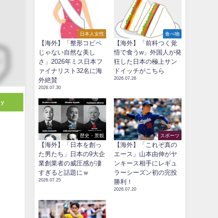
日本人女性
食べ物
【海外】「整形コピペ
【海外】「前科つく覚
じゃない自然な美し
悟で食うw」外国人が発
さ」2026年ミス日本フ
狂した日本の極上サン
ァイナリスト32名に海
ドイッチがこちら
2026.07.26
外絶賛
2026.07.30
ly
歴史・景観
スポーツ
【海外】「日本を創っ
【海外】「これぞ真の
た男たち」日本の9大企
エース」山本由伸がヤ
業創業者の威圧感が凄
ンキース相手にレギュ
すぎると話題にｗ
ラーシーズン初の完投
2026.07.25
勝利！
2026.07.20