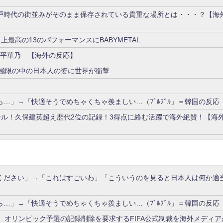
戸時代の街並みがそのまま保存されている貴重な場所とは・・・？【海
史上最高の13のパフォーマンスにBABYMETAL
踊る藤平華乃 【海外の反応】
た極限の中の日本人の姿に世界が衝撃
…」→「快適そうでめちゃくちゃ羨ましい…（ﾌﾞﾙﾌﾞﾙ」＝韓国の反応
ール！久保建英超え歴代2位の記録！3得点に絡む活躍で海外絶賛！【海
ください」→「これはすごいわ」「こういうのを見ると日本人は何か適
…」→「快適そうでめちゃくちゃ羨ましい…（ﾌﾞﾙﾌﾞﾙ」＝韓国の反応
、オリンピック予選の記録削除を要求するFIFA公式制裁を海外メディア