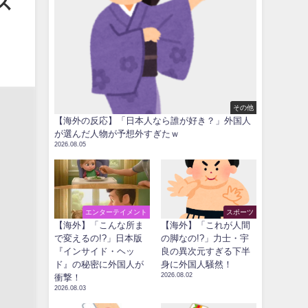
ス
その他
【海外の反応】「日本人なら誰が好き？」外国人
が選んだ人物が予想外すぎたｗ
2026.08.05
エンターテイメント
スポーツ
【海外】「こんな所ま
【海外】「これが人間
で変えるの!?」日本版
の脚なの!?」力士・宇
『インサイド・ヘッ
良の異次元すぎる下半
ド』の秘密に外国人が
身に外国人騒然！
2026.08.02
衝撃！
2026.08.03