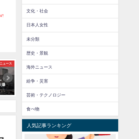
文化・社会
日本人女性
未分類
歴史・景観
ニュース
歴史・景観
海外ニュース
ん？」
【海外】「アニメと全然違う！」
【海外】「一番盛り上がっ
紛争・災害
大爆
本物のサムライ達を写した写真に
だった」NFL会場で見せた
海外も興味津々！
平の振る舞いに全米が感動
芸術・テクノロジー
食べ物
人気記事ランキング