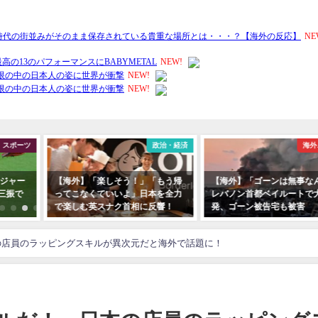
スポーツ
政治・経済
海外
ジャー
【海外】「楽しそう！」「もう帰
【海外】「ゴーンは無事な
三振で
ってこなくていいよ」日本を全力
レバノン首都ベイルートで
で楽しむ英スナク首相に反響！
発、ゴーン被告宅も被害
の店員のラッピングスキルが異次元だと海外で話題に！