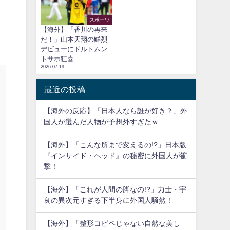
スポーツ
【海外】「香川の再来
だ！」山本天翔の鮮烈
デビューにドルトムン
トサポ狂喜
2026.07.19
最近の投稿
【海外の反応】「日本人なら誰が好き？」外
国人が選んだ人物が予想外すぎたｗ
【海外】「こんな所まで変えるの!?」日本版
『インサイド・ヘッド』の秘密に外国人が衝
撃！
【海外】「これが人間の脚なの!?」力士・宇
良の異次元すぎる下半身に外国人騒然！
【海外】「整形コピペじゃない自然な美し