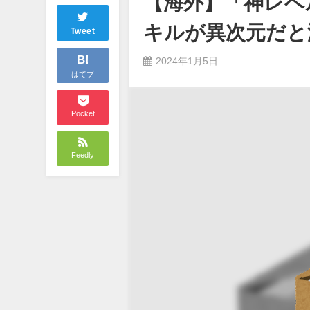
【海外】「神レベ
キルが異次元だと
Tweet
B!
2024年1月5日
はてブ
Pocket
Feedly