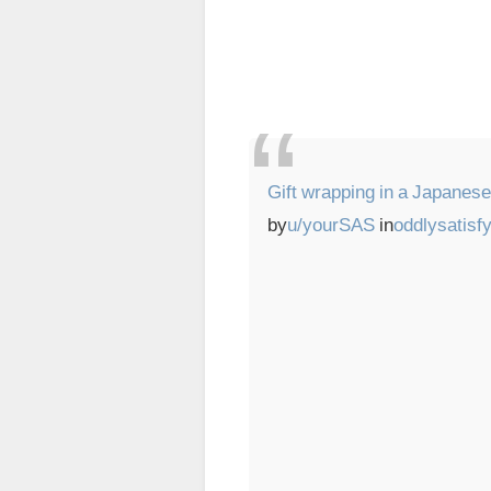
Gift wrapping in a Japanese
by
u/yourSAS
in
oddlysatisf