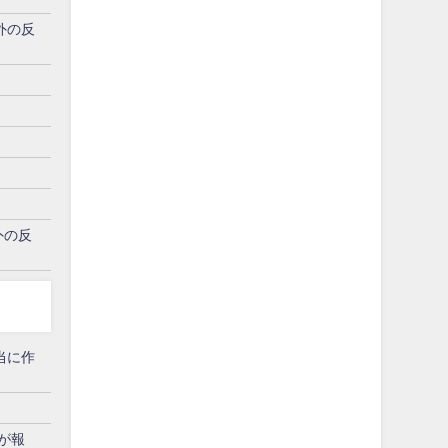
外の反
外の反
当に作
が報