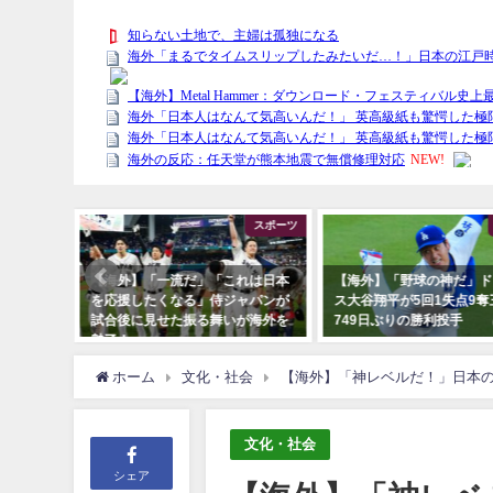
スポーツ
スポーツ
大谷翔平
【海外】「一流だ」「これは日本
【海外】「野球の神だ」ド
を応援したくなる」侍ジャパンが
ス大谷翔平が5回1失点9奪
試合後に見せた振る舞いが海外を
749日ぶりの勝利投手
魅了！
ホーム
文化・社会
【海外】「神レベルだ！」日本
文化・社会
シェア