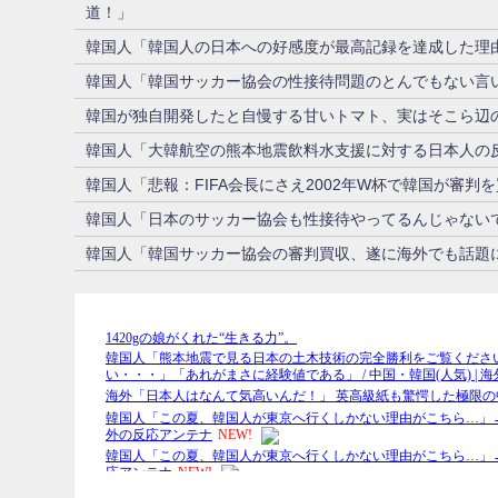
道！」
韓国人「韓国人の日本への好感度が最高記録を達成した理
韓国人「韓国サッカー協会の性接待問題のとんでもない言い
韓国が独自開発したと自慢する甘いトマト、実はそこら辺
韓国人「大韓航空の熊本地震飲料水支援に対する日本人の
韓国人「悲報：FIFA会長にさえ2002年W杯で韓国が審判
韓国人「日本のサッカー協会も性接待やってるんじゃない
韓国人「韓国サッカー協会の審判買収、遂に海外でも話題に…