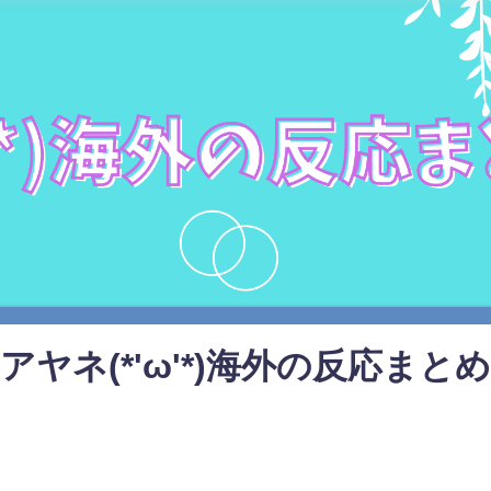
アヤネ(*'ω'*)海外の反応まとめ