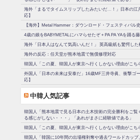
海外「まるでタイムスリップしたみたいだ…！」日本の江
応】
【海外】Metal Hammer：ダウンロード・フェスティバル
4歳の娘をBABYMETALにハマらせたぞ + PA PA YAを
海外「日本人はなんて気高いんだ！」 英高級紙も驚愕し
海外の反応：任天堂が熊本地震で無償修理対応
韓国人「この夏、韓国人が東京へ行くしかない理由がこちら
外国人「日本の未来は安泰だ」16歳MF三井寺眞、衝撃ゴ
応】
中韓人気記事
韓国人「熊本地震で見る日本の土木技術の完全勝利をご覧
る感じがしない・・・」「あれがまさに経験値である」
韓国人「この夏、韓国人が東京へ行くしかない理由がこちら
韓国人「韓国に10年間の出場権剥奪や過去ワールドカップ