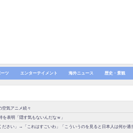
ポーツ
エンターテイメント
海外ニュース
歴史・景観
の空気アニメ続々
支持を表明「隠す気もないんだなｗ」
ください」→「これはすごいわ」「こういうのを見ると日本人は何か適