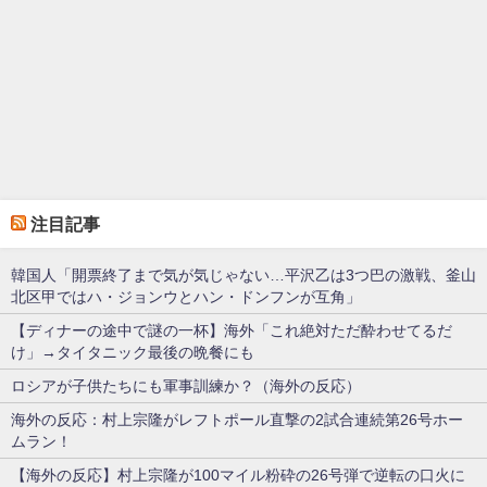
注目記事
韓国人「開票終了まで気が気じゃない…平沢乙は3つ巴の激戦、釜山
北区甲ではハ・ジョンウとハン・ドンフンが互角」
【ディナーの途中で謎の一杯】海外「これ絶対ただ酔わせてるだ
け」→タイタニック最後の晩餐にも
ロシアが子供たちにも軍事訓練か？（海外の反応）
海外の反応：村上宗隆がレフトポール直撃の2試合連続第26号ホー
ムラン！
【海外の反応】村上宗隆が100マイル粉砕の26号弾で逆転の口火に