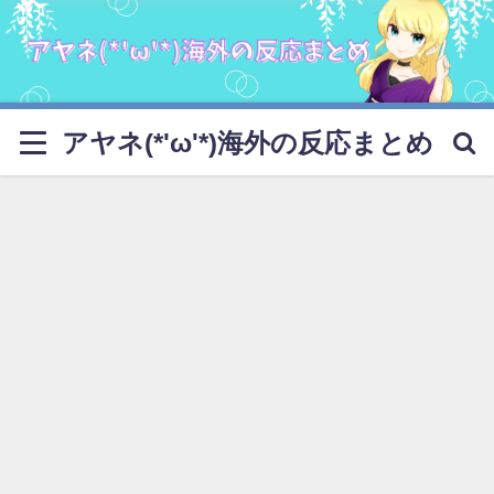
アヤネ(*'ω'*)海外の反応まとめ