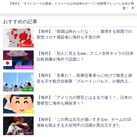
【海外】「すでにエースの貫禄」ドジャース山本由伸のオープン戦衝撃デビューに全米が興
奮！
おすすめの記事
【海外】「韓国は終わったな・・」激増する韓国での
新型コロナ感染者に海外も不安の声
海外ニュース
【海外】「別人に見えるww」アニメ女性キャラの日米
比較画像が海外で話題に！
エンターテイメント
【海外】「見事だ！」医療従事者らに向けて敬意と謝
意を示す航空自衛隊「ブルーインパルス」が都内上空
を飛行
文化・社会
【海外】「アメリカの警官とはまるで違う！」日本の
警察官に海外も興味津々！
未分類
【海外】「この男は次元が違いすぎるw」チームの15
連敗を阻止する大谷翔平の活躍が異次元すぎた
スポーツ