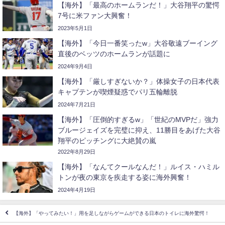
【海外】「最高のホームランだ！」大谷翔平の驚愕
7号に米ファン大興奮！
2023年5月1日
【海外】「今日一番笑ったw」大谷敬遠ブーイング
直後のベッツのホームランが話題に
2024年9月4日
【海外】「厳しすぎないか？」体操女子の日本代表
キャプテンが喫煙疑惑でパリ五輪離脱
2024年7月21日
【海外】「圧倒的すぎるw」「世紀のMVPだ」強力
ブルージェイズを完璧に抑え、11勝目をあげた大谷
翔平のピッチングに大絶賛の嵐
2022年8月29日
【海外】「なんてクールなんだ！」ルイス・ハミル
トンが夜の東京を疾走する姿に海外興奮！
2024年4月19日
【海外】「やってみたい！」用を足しながらゲームができる日本のトイレに海外驚愕！