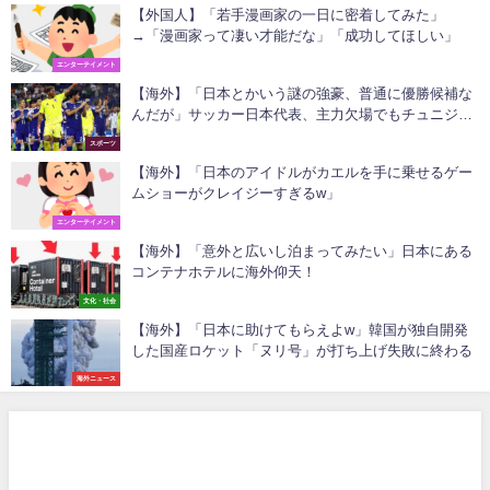
【外国人】「若手漫画家の一日に密着してみた」
→「漫画家って凄い才能だな」「成功してほしい」
エンターテイメント
【海外】「日本とかいう謎の強豪、普通に優勝候補な
んだが」サッカー日本代表、主力欠場でもチュニジア
相手に4発圧勝！
スポーツ
【海外】「日本のアイドルがカエルを手に乗せるゲー
ムショーがクレイジーすぎるw」
エンターテイメント
【海外】「意外と広いし泊まってみたい」日本にある
コンテナホテルに海外仰天！
文化・社会
【海外】「日本に助けてもらえよw」韓国が独自開発
した国産ロケット「ヌリ号」が打ち上げ失敗に終わる
海外ニュース