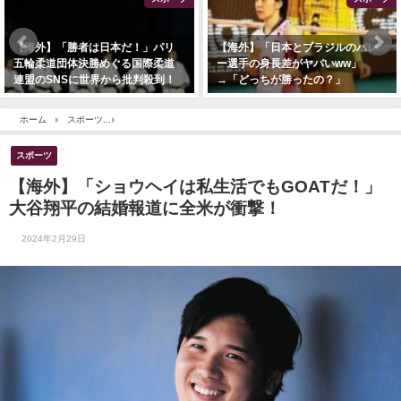
【海外】「勝者は日本だ！」パリ
【海外】「日本とブラジルのバレ
五輪柔道団体決勝めぐる国際柔道
ー選手の身長差がヤバいww」
連盟のSNSに世界から批判殺到！
→「どっちが勝ったの？」
ホーム
スポーツ
【海外】「ショウヘイは私生活でもGOATだ！」大谷翔平の結婚報
スポーツ
【海外】「ショウヘイは私生活でもGOATだ！」
大谷翔平の結婚報道に全米が衝撃！
2024年2月29日