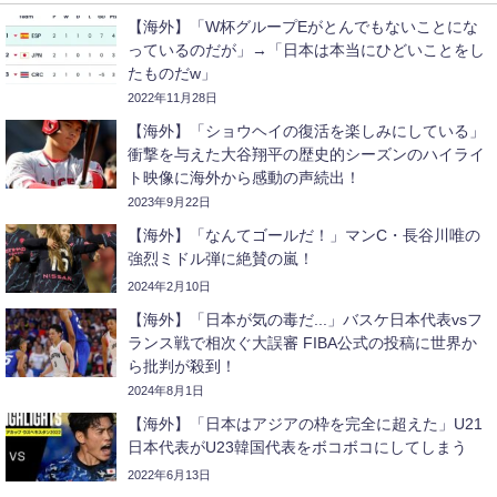
【海外】「W杯グループEがとんでもないことにな
っているのだが」→「日本は本当にひどいことをし
たものだw」
2022年11月28日
【海外】「ショウヘイの復活を楽しみにしている」
衝撃を与えた大谷翔平の歴史的シーズンのハイライ
ト映像に海外から感動の声続出！
2023年9月22日
【海外】「なんてゴールだ！」マンC・長谷川唯の
強烈ミドル弾に絶賛の嵐！
2024年2月10日
【海外】「日本が気の毒だ...」バスケ日本代表vsフ
ランス戦で相次ぐ大誤審 FIBA公式の投稿に世界か
ら批判が殺到！
2024年8月1日
【海外】「日本はアジアの枠を完全に超えた」U21
日本代表がU23韓国代表をボコボコにしてしまう
2022年6月13日