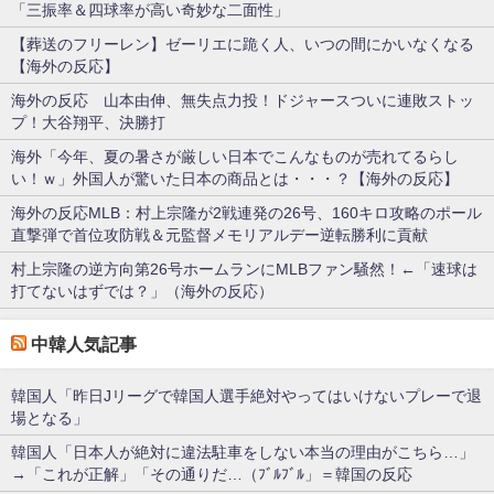
「三振率＆四球率が高い奇妙な二面性」
【葬送のフリーレン】ゼーリエに跪く人、いつの間にかいなくなる
【海外の反応】
海外の反応 山本由伸、無失点力投！ドジャースついに連敗ストッ
プ！大谷翔平、決勝打
海外「今年、夏の暑さが厳しい日本でこんなものが売れてるらし
い！ｗ」外国人が驚いた日本の商品とは・・・？【海外の反応】
海外の反応MLB：村上宗隆が2戦連発の26号、160キロ攻略のポール
直撃弾で首位攻防戦＆元監督メモリアルデー逆転勝利に貢献
村上宗隆の逆方向第26号ホームランにMLBファン騒然！←「速球は
打てないはずでは？」（海外の反応）
中韓人気記事
韓国人「昨日Jリーグで韓国人選手絶対やってはいけないプレーで退
場となる」
韓国人「日本人が絶対に違法駐車をしない本当の理由がこちら…」
→「これが正解」「その通りだ…（ﾌﾞﾙﾌﾞﾙ」＝韓国の反応