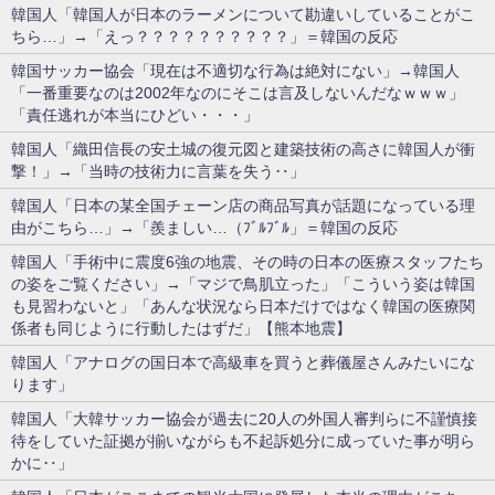
韓国人「韓国人が日本のラーメンについて勘違いしていることがこ
ちら…」→「えっ？？？？？？？？？？」＝韓国の反応
韓国サッカー協会「現在は不適切な行為は絶対にない」→韓国人
「一番重要なのは2002年なのにそこは言及しないんだなｗｗｗ」
「責任逃れが本当にひどい・・・」
韓国人「織田信長の安土城の復元図と建築技術の高さに韓国人が衝
撃！」→「当時の技術力に言葉を失う‥」
韓国人「日本の某全国チェーン店の商品写真が話題になっている理
由がこちら…」→「羨ましい…（ﾌﾞﾙﾌﾞﾙ」＝韓国の反応
韓国人「手術中に震度6強の地震、その時の日本の医療スタッフたち
の姿をご覧ください」→「マジで鳥肌立った」「こういう姿は韓国
も見習わないと」「あんな状況なら日本だけではなく韓国の医療関
係者も同じように行動したはずだ」【熊本地震】
韓国人「アナログの国日本で高級車を買うと葬儀屋さんみたいにな
ります」
韓国人「大韓サッカー協会が過去に20人の外国人審判らに不謹慎接
待をしていた証拠が揃いながらも不起訴処分に成っていた事が明ら
かに‥」