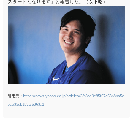
スタートとなります」と報告した。（以下略）
引用元：
https://news.yahoo.co.jp/articles/23f8bc9e85f67a53b8ba5c
ece33db1b3af5363a1