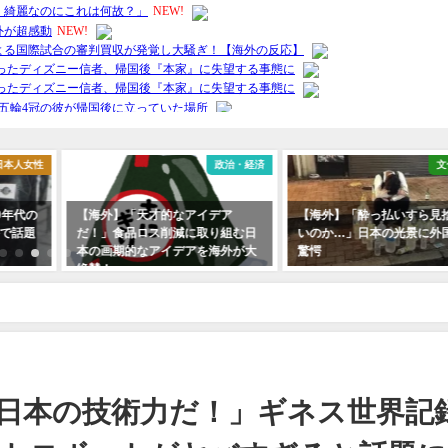
政治・経済
文化・社会
【海外】「天才的なアイデア
【海外】「酔っ払いすら見捨てな
だ！」食品ロス削減に取り組む日
いのか…」日本の光景に外国人が
本の画期的なアイデアを海外が大
驚愕
絶賛！
の技術力だ！」ギネス世界記録のトヨタバスケットロボットがヤバすぎると話
日本の技術力だ！」ギネス世界記