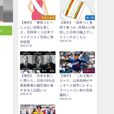
日本人女性
食べ物
【海外】「整形コピペ
【海外】「前科つく覚
じゃない自然な美し
悟で食うw」外国人が発
ly
さ」2026年ミス日本フ
狂した日本の極上サン
ァイナリスト32名に海
ドイッチがこちら
2026.07.26
外絶賛
2026.07.30
歴史・景観
スポーツ
【海外】「日本を創っ
【海外】「これぞ真の
た男たち」日本の9大企
エース」山本由伸がヤ
業創業者の威圧感が凄
ンキース相手にレギュ
すぎると話題にｗ
ラーシーズン初の完投
2026.07.25
勝利！
2026.07.20