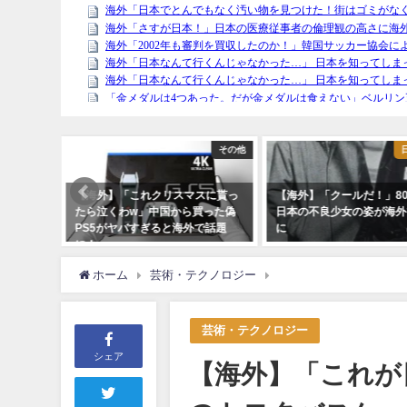
その他
日本人女性
【海外】「これクリスマスに貰っ
【海外】「クールだ！」80年代の
たら泣くわw」中国から買った偽
日本の不良少女の姿が海外で話題
PS5がヤバすぎると海外で話題
に
に！
ホーム
芸術・テクノロジー
【海外】「これが日本
芸術・テクノロジー
シェア
【海外】「これが