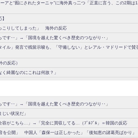
ーアと“囮にされたターニャ”に海外真っ二つ「正直に言う、この2期は
応】
っこりしてしまった」 海外の反応
らです‥」→「国境を越えた驚くべき歴史のつながり‥」
タイル」発言で残留示唆も、「守備しない」とレアル・マドリードで賛
外の反応）
なく綺麗なのにこれは何故？」
らです‥」→「国境を越えた驚くべき歴史のつながり‥」
まじい状況だ」
容がこちら…」→「完全に買収してる…（ﾌﾞﾙﾌﾞﾙ」＝韓国の反応
録音を公開」 中国人「森保一は正しかった」「後知恵の諸葛亮ばかり」