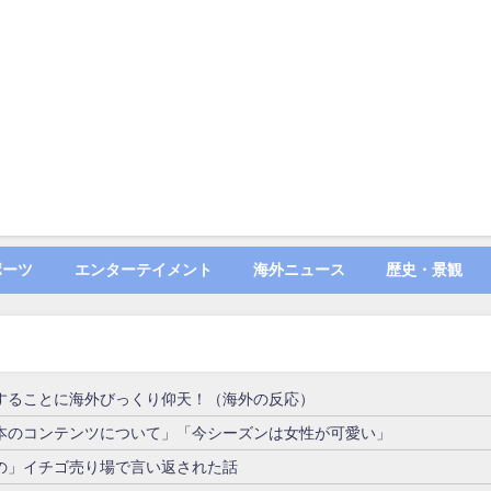
ポーツ
エンターテイメント
海外ニュース
歴史・景観
することに海外びっくり仰天！（海外の反応）
本のコンテンツについて」「今シーズンは女性が可愛い」
の」イチゴ売り場で言い返された話