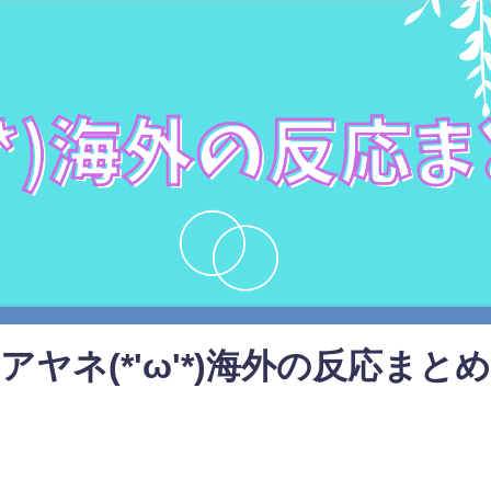
アヤネ(*'ω'*)海外の反応まとめ