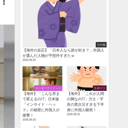
！
その他
【海外の反応】「日本人なら誰が好き？」外国人
が選んだ人物が予想外すぎたｗ
2026.08.05
エンターテイメント
スポーツ
【海外】「こんな所ま
【海外】「これが人間
で変えるの!?」日本版
の脚なの!?」力士・宇
『インサイド・ヘッ
良の異次元すぎる下半
ド』の秘密に外国人が
身に外国人騒然！
2026.08.02
衝撃！
2026.08.03