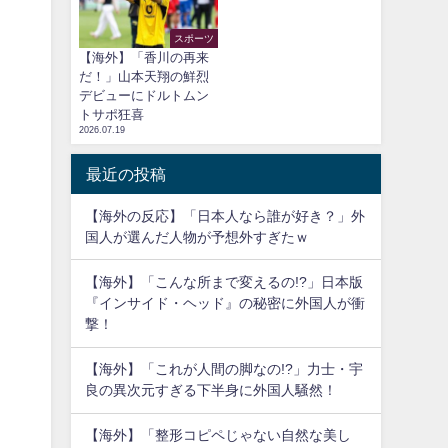
スポーツ
【海外】「香川の再来
だ！」山本天翔の鮮烈
デビューにドルトムン
トサポ狂喜
2026.07.19
最近の投稿
【海外の反応】「日本人なら誰が好き？」外
国人が選んだ人物が予想外すぎたｗ
【海外】「こんな所まで変えるの!?」日本版
『インサイド・ヘッド』の秘密に外国人が衝
撃！
【海外】「これが人間の脚なの!?」力士・宇
良の異次元すぎる下半身に外国人騒然！
【海外】「整形コピペじゃない自然な美し