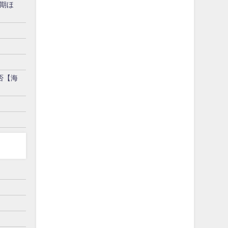
1期ほ
否【海