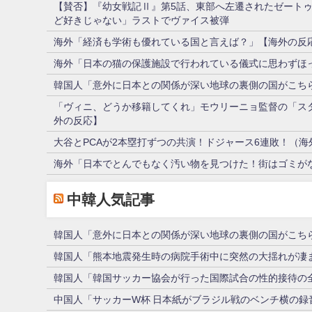
【賛否】『幼女戦記Ⅱ』第5話、東部へ左遷されたゼートゥ
ど好きじゃない」ラストでヴァイス被弾
海外「経済も学術も優れている国と言えば？」【海外の反
海外「日本の猫の保護施設で行われている儀式に思わずほ
韓国人「意外に日本との関係が深い地球の裏側の国がこち
「ヴィニ、どうか移籍してくれ」モウリーニョ監督の「ス
外の反応】
大谷とPCAが2本塁打ずつの共演！ドジャース6連敗！（海
海外「日本でとんでもなく汚い物を見つけた！街はゴミが
中韓人気記事
韓国人「意外に日本との関係が深い地球の裏側の国がこち
韓国人「熊本地震発生時の病院手術中に突然の大揺れが凄
韓国人「韓国サッカー協会が行った国際試合の性的接待の全
中国人「サッカーW杯 日本紙がブラジル戦のベンチ横の