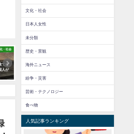
文化・社会
日本人女性
未分類
政治・経済
海外ニュース
歴史・景観
海外ニュース
【海外】「日本がチリの新大統領
【海外】「ゲームと勘違いしてな
に贈呈したギフトがこちら」
い？」女性ドライバーの酷すぎる
→「うらやましすぎるw」「ちょ
運転が話題に！
紛争・災害
っと大統領になってくるわ」
題に！
芸術・テクノロジー
食べ物
人気記事ランキング
録