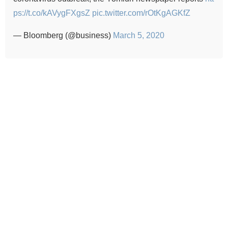
ps://t.co/kAVygFXgsZ
pic.twitter.com/rOtKgAGKfZ
— Bloomberg (@business)
March 5, 2020