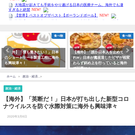
食べ物
食べ物
【海外】「僕も働きたい！」日本
【海外】「誰か日本人を止めてく
のショートケーキ製造工程に海外
れw」日本が魔改造したピザが相変
も興味津々！
わらず斜め上を行っていると海外
で話題に！
ホーム
政治・経済
【海外】「英断だ！」日本が打ち出した新型コロナウイルスを防
政治・経済
【海外】「英断だ！」日本が打ち出した新型コロ
ナウイルスを防ぐ水際対策に海外も興味津々
2020年3月6日