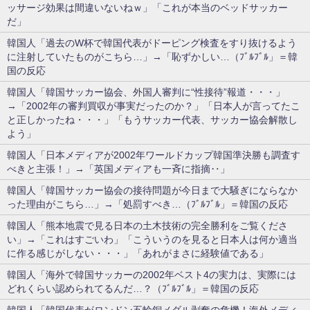
ッサージ効果は間違いないねｗ」「これが本当のベッドサッカー
だ」
韓国人「過去のW杯で韓国代表がドーピング検査をすり抜けるよう
に注射していたものがこちら…」→「恥ずかしい…（ﾌﾞﾙﾌﾞﾙ」＝韓
国の反応
韓国人「韓国サッカー協会、外国人審判に“性接待”報道・・・」
→「2002年の審判買収が事実だったのか？」「日本人が言ってたこ
と正しかったね・・・」「もうサッカー代表、サッカー協会解散し
よう」
韓国人「日本メディアが2002年ワールドカップ韓国準決勝も調査す
べきと主張！」→「英国メディアも一斉に指摘‥」
韓国人「韓国サッカー協会の接待問題が今日まで大騒ぎにならなか
った理由がこちら…」→「処罰すべき…（ﾌﾞﾙﾌﾞﾙ」＝韓国の反応
韓国人「熊本地震で見る日本の土木技術の完全勝利をご覧くださ
い」→「これはすごいわ」「こういうのを見ると日本人は何か適当
に作る感じがしない・・・」「あれがまさに経験値である」
韓国人「海外で韓国サッカーの2002年ベスト4の実力は、実際には
どれくらい認められてるんだ…？（ﾌﾞﾙﾌﾞﾙ」＝韓国の反応