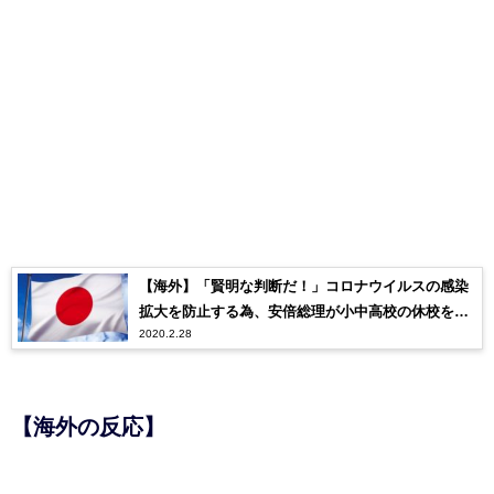
【海外】「賢明な判断だ！」コロナウイルスの感染
拡大を防止する為、安倍総理が小中高校の休校を要
2020.2.28
請へ
【海外の反応】