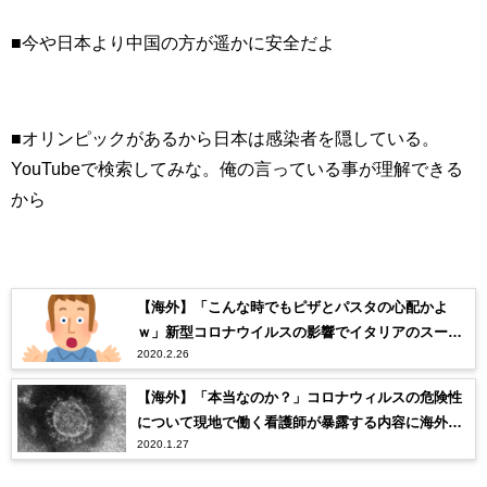
■今や日本より中国の方が遥かに安全だよ
■オリンピックがあるから日本は感染者を隠している。
YouTubeで検索してみな。俺の言っている事が理解できる
から
【海外】「こんな時でもピザとパスタの心配かよ
ｗ」新型コロナウイルスの影響でイタリアのスーパ
2020.2.26
ーの棚がパニック買いにより空になってしまう事態
に海外も困惑
【海外】「本当なのか？」コロナウィルスの危険性
について現地で働く看護師が暴露する内容に海外も
2020.1.27
絶句