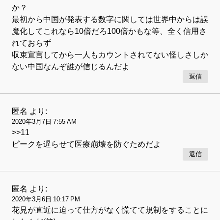
か？
最初から中国が発表する数字に関しては世界中からは誤
魔化してこれなら10倍だろ100倍かもな等、全く信用さ
れておらず
収束宣言してから一人もカウントされてない怪しさしか
ない中国なんぞ誰が信じるんだよ
返信
匿名
より:
2020年3月7日 7:55 AM
>>11
ピークを遅らせて医療崩壊を防ぐためだよ
返信
匿名
より:
2020年3月6日 10:17 PM
花見が直近に迫って仕方がなく慌てて規制をすることに