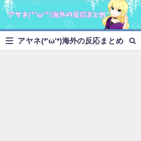
アヤネ(*'ω'*)海外の反応まとめ