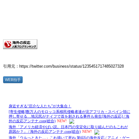
引用元：https://twitter.com/business/status/1235451717485027328
WEB拍手