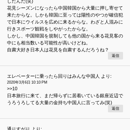
したんだ(笑)
花見シーズンになったら中国韓国から大量に押し寄せて
来たからな。しかも韓国に至っては陽性のやつが確信犯
で日本にウイルスを広めに来るからな。わざと人混みに
行きスポーツ観戦をしやがったからな。
しかし、中国韓国を規制しても他の国から来る花見客の
中にも相当数いる可能性が高いけどね。
自粛大好き日本人は花見を自粛するんだろうね？
返信
エレベーターに乗ったら回りはみんな中国人
より:
2020年3月6日 10:10 PM
>>10
日本旅行に来て、まだ帰らずに居着いている銀座近辺で
うろうろしてる大量の金持ち中国人に言ってみ(笑)
返信
通りすがり
より: