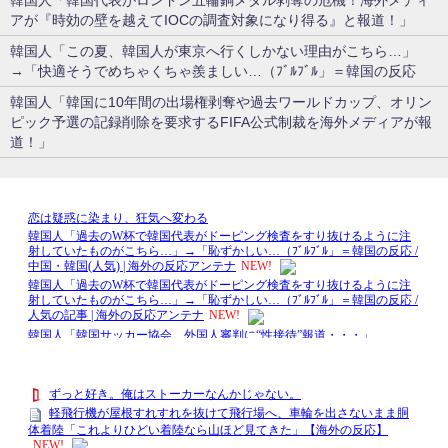
韓国人「韓国代表がロンドン五輪銅メダル剥奪の危機！海外メディ
アが『時効の壁を越えてIOCの調査対象になり得る』と報道！」
韓国人「この夏、韓国人が東京へ行くしかない理由がこちら…」
→「快適そうでめちゃくちゃ羨ましい…（ﾌﾞﾙﾌﾞﾙ」＝韓国の反応
韓国人「韓国に10年間の出場権剥奪や過去ワールドカップ、オリン
ピック予選の記録削除を要求するFIFA公式制裁を海外メディアが報
道！」