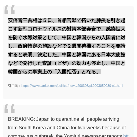
安倍晋三首相は５日、首相官邸で拓いた肺炎を引き起
こす新型コロナウイルスの対策本部会合で、感染拡大
を防ぐ水際対策として、中国と韓国からの入国者に対
し、政府指定の施設などで２週間待機することを要請
すると表明、決定した。中国と韓国にある日本大使館
などで発行した査証（ビザ）の効力も停止し、中国と
韓国からの事実上の「入国拒否」となる。
引用元：
https://www.sankei.com/politics/news/200305/plt2003050030-n1.html
BREAKING: Japan to quarantine all people arriving
from South Korea and China for two weeks because of
coronavirus outbreak, the Yomiuri newspaper reports
htt