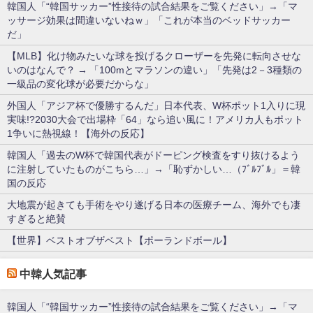
韓国人「“韓国サッカー”性接待の試合結果をご覧ください」→「マ
ッサージ効果は間違いないねｗ」「これが本当のベッドサッカー
だ」
【MLB】化け物みたいな球を投げるクローザーを先発に転向させな
いのはなんで？ → 「100mとマラソンの違い」「先発は2－3種類の
一級品の変化球が必要だからな」
外国人「アジア杯で優勝するんだ」日本代表、W杯ポット1入りに現
実味!?2030大会で出場枠「64」なら追い風に！アメリカ人もポット
1争いに熱視線！【海外の反応】
韓国人「過去のW杯で韓国代表がドーピング検査をすり抜けるよう
に注射していたものがこちら…」→「恥ずかしい…（ﾌﾞﾙﾌﾞﾙ」＝韓
国の反応
大地震が起きても手術をやり遂げる日本の医療チーム、海外でも凄
すぎると絶賛
【世界】ベストオブザベスト【ポーランドボール】
中韓人気記事
韓国人「“韓国サッカー”性接待の試合結果をご覧ください」→「マ