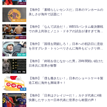
ールに海外衝撃！
スポーツ
【海外】「素晴らしいセンスだ」日本のマンホールの
美しさが海外で話題に！
芸術・テクノロジー
【海外】「なんて試合だ！」WBSSバンタム級決勝戦
での井上尚弥とノニト・ドネアの試合が凄すぎて海外
実況スレが大盛り上がり
スポーツ
【海外】「国境を閉鎖しろ！」日本への初訪日に意欲
を示すグレタ・トゥンベリさんに海外もビックリ仰
天！
政治・経済
【海外】「終戦を信じなかった男」29年間戦い続けた
日本兵に世界が衝撃
歴史・景観
【海外】「僕も働きたい！」日本のショートケーキ製
造工程に海外も興味津々！
食べ物
【海外】「日本はクレイジーだ！」カナダ代表に4発
快勝したサッカー日本代表に世界から称賛の声！
スポーツ