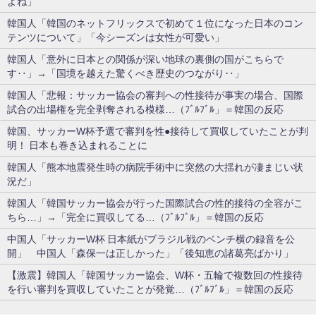
よね」
韓国人「韓国のネットフリックスで初めて１位になった日本のコン
テンツについて」「今シーズンは女性が可愛い」
韓国人「意外に日本との関係が深い地球の裏側の国がこちらで
す‥」→「国境を越えた驚くべき歴史のつながり‥」
韓国人「悲報：サッカー協会の審判への性接待が事実の場合、国際
試合の出場権を完全剥奪される模様…（ﾌﾞﾙﾌﾞﾙ」＝韓国の反応
韓国、サッカーW杯予選で審判を性●接待して買収していたことが判
明！ 日本も巻き込まれることに
韓国人「熊本地震発生時の病院手術中に突然の大揺れが凄まじい状
況だ」
韓国人「韓国サッカー協会が行った国際試合の性的接待の全容がこ
ちら…」→「完全に買収してる…（ﾌﾞﾙﾌﾞﾙ」＝韓国の反応
中国人「サッカーW杯 日本紙がブラジル戦のベンチ横の録音を公
開」 中国人「森保一は正しかった」「後知恵の諸葛亮ばかり」
【激震】韓国人「韓国サッカー協会、W杯・五輪で複数回の性接待
を行い審判を買収していたことが発覚…（ﾌﾞﾙﾌﾞﾙ」＝韓国の反応