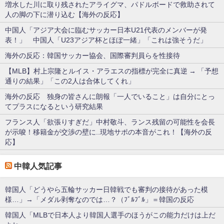
増水した川に取り残されたアライグマ、パドルボードで救助されて
人の脚の下に潜り込む【海外の反応】
中国人「アジア大会に臨むサッカー日本U21代表のメンバーが発
表！」 中国人「U23アジア杯とほぼ一緒」「これは強そうだ」
海外の反応：韓国サッカー協会、国際審判員らを性接待
【MLB】村上宗隆とルイス・アラエスの指標が完全に真逆 → 「予想
通りの結果」「この2人は合体してくれ」
海外の反応 独身の皆さんに朗報「一人でいること」は自分にとっ
てプラスになるという研究結果
フランス人「欲張りすぎだ」中村敬斗、ランス残留の可能性を会長
が示唆！移籍金が交渉の壁に..現地サポの本音がこれ！【海外の反
応】
中韓人気記事
韓国人「どうやら五輪サッカー日韓戦でも審判の接待があった模
様…」→「メダル剥奪なのでは…？（ﾌﾞﾙﾌﾞﾙ」＝韓国の反応
韓国人「MLBで日本人より韓国人選手のほうがこの能力だけは上だ