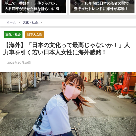
う！」10年前に日本の若者の間で
ファレル・ウィリアムズ『ハッピ
流行ったトレンドに海外が感動！
ー』をノリノリで演奏する京都橘
マーチングバンドが世界を魅了！
ホーム
文化・社会
【海外】「日本の文化って最高じゃないか！」人力車を引く若い
文化・社会
日本人女性
【海外】「日本の文化って最高じゃないか！」人
力車を引く若い日本人女性に海外感銘！
2021年10月10日