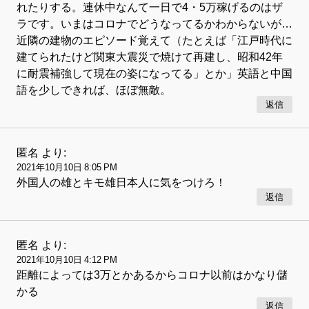
れたりする。連休中なんて一日で4・5万稼げるのはザ
ラです。いまはコロナでどうなってるかわからないが…
近隣の建物のエピソード覚えて（たとえば「江戸時代に
建てられたけど関東大震災で焼けて再建し、昭和42年
に耐震補強して現在の姿になってる」とか」英語と中国
語を少しできれば、ほぼ無敵。
返信
匿名
より:
2021年10月10日 8:05 PM
外国人の雄とキモ雄日本人に気をつけろ！
返信
匿名
より:
2021年10月10日 4:12 PM
距離によっては3万とかあるからコロナ以前はかなり儲
かる
返信