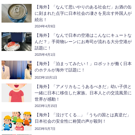
【海外】「なんて思いやりのある社会だ」お酒の缶
に刻まれた点字に日本社会の凄さを見出す外国人が
続出！
2024年4月9日
【海外】「なんで日本の空港はこんなにキュートな
んだ？」手荷物レーンにお寿司が流れる大分空港が
話題に！
2025年4月1日
【海外】「泊まってみたい！」ロボットが働く日本
のホテルが海外で話題に！
2023年10月1日
【海外】「アメリカもこうあるべきだ」幼い子供と
一緒に日本に移住した家族。日本人との交流風景に
世界が感動！
2023年1月15日
【海外】「泣けてくる...」「うちの国とは真逆だ」
日本社会の安全性に称賛の声が殺到！
2023年5月7日