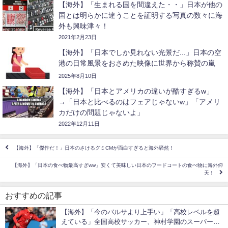
【海外】「生まれる国を間違えた・・」日本が他の
国とは明らかに違うことを証明する写真の数々に海
外も興味津々！
2021年2月23日
【海外】「日本でしか見れない光景だ...」日本の空
港の日常風景をおさめた映像に世界から称賛の嵐
2025年8月10日
【海外】「日本とアメリカの違いが酷すぎるw」
→「日本と比べるのはフェアじゃないw」「アメリ
カだけの問題じゃないよ」
2022年12月11日
【海外】「傑作だ！」日本のさけるグミCMが面白すぎると海外騒然！
【海外】「日本の食べ物最高すぎww」安くて美味しい日本のフードコートの食べ物に海外仰
天！
おすすめの記事
【海外】「今のバルサより上手い」「高校レベルを超
えている」全国高校サッカー、神村学園のスーパーゴ