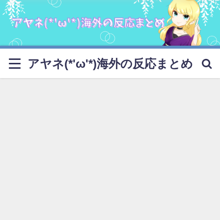
アヤネ(*'ω'*)海外の反応まとめ