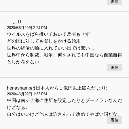
返信
より:
2020年6月29日 2:24 PM
ウイルスをばら撒いておいて反省もせず
どの国に対しても脅しをかける始末
世界の経済の輪に入れていい国では無いし
世界中から制裁、戦争、何をされても中国なら自業自得
としか考えない
返信
henashampは日本人から１億円以上盗んだ
より:
2020年6月29日 1:33 PM
中国は南シナ海に住所を設定したりとブーメランなんだ
けどなぁ。
自分はいいけど他人は許さんって改めてやばい国だな。
返信