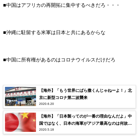
■中国はアフリカの再開拓に集中するべきだろ・・・
■沖縄に駐留する米軍は日本と共にあるからな
■中国に所有権があるのはコロナウイルスだけだろ
【海外】「もう世界にばら撒くんじゃねーよ！」北
京に新型コロナ第二波襲来
2020.6.20
【海外】「日本製ってのが一番の理由なんだよ」中
国ではなく、日本の海軍がアジア最高なのは何故な
2020.5.18
のだろうか