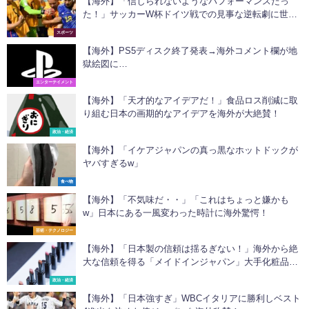
【海外】「信じられないようなパフォーマンスだっ
た！」サッカーW杯ドイツ戦での見事な逆転劇に世界
中が衝撃！
スポーツ
【海外】PS5ディスク終了発表→海外コメント欄が地
獄絵図に…
エンターテイメント
【海外】「天才的なアイデアだ！」食品ロス削減に取
り組む日本の画期的なアイデアを海外が大絶賛！
政治・経済
【海外】「イケアジャパンの真っ黒なホットドックが
ヤバすぎるw」
食べ物
【海外】「不気味だ・・」「これはちょっと嫌かも
w」日本にある一風変わった時計に海外驚愕！
芸術・テクノロジー
【海外】「日本製の信頼は揺るぎない！」海外から絶
大な信頼を得る「メイドインジャパン」大手化粧品メ
ーカーが国内に新工場を建設
政治・経済
【海外】「日本強すぎ」WBCイタリアに勝利しベスト