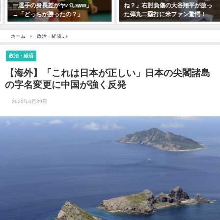
ー選手の身長差がヤバいww」
ね？」右肘負傷の大谷翔平が放っ
→「どっちが勝ったの？」
た弾丸二塁打に米ファン驚愕！
ホーム
政治・経済
【海外】「これは日本が正しい」日本の尖閣諸島の字名変更に中
政治・経済
【海外】「これは日本が正しい」日本の尖閣諸島
の字名変更に中国が強く反発
2020年6月29日