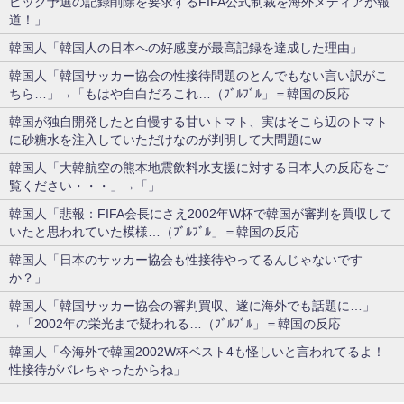
ピック予選の記録削除を要求するFIFA公式制裁を海外メディアが報
道！」
韓国人「韓国人の日本への好感度が最高記録を達成した理由」
韓国人「韓国サッカー協会の性接待問題のとんでもない言い訳がこ
ちら…」→「もはや自白だろこれ…（ﾌﾞﾙﾌﾞﾙ」＝韓国の反応
韓国が独自開発したと自慢する甘いトマト、実はそこら辺のトマト
に砂糖水を注入していただけなのが判明して大問題にw
韓国人「大韓航空の熊本地震飲料水支援に対する日本人の反応をご
覧ください・・・」→「」
韓国人「悲報：FIFA会長にさえ2002年W杯で韓国が審判を買収して
いたと思われていた模様…（ﾌﾞﾙﾌﾞﾙ」＝韓国の反応
韓国人「日本のサッカー協会も性接待やってるんじゃないです
か？」
韓国人「韓国サッカー協会の審判買収、遂に海外でも話題に…」
→「2002年の栄光まで疑われる…（ﾌﾞﾙﾌﾞﾙ」＝韓国の反応
韓国人「今海外で韓国2002W杯ベスト4も怪しいと言われてるよ！
性接待がバレちゃったからね」