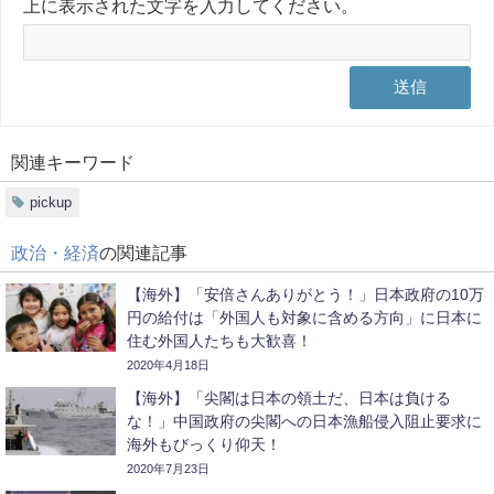
上に表示された文字を入力してください。
関連キーワード
pickup
政治・経済
の関連記事
【海外】「安倍さんありがとう！」日本政府の10万
円の給付は「外国人も対象に含める方向」に日本に
住む外国人たちも大歓喜！
2020年4月18日
【海外】「尖閣は日本の領土だ、日本は負ける
な！」中国政府の尖閣への日本漁船侵入阻止要求に
海外もびっくり仰天！
2020年7月23日