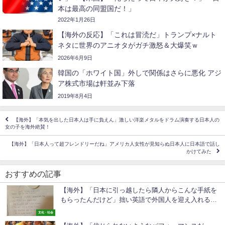
本は最高の同盟国だ！」
2022年1月26日
【海外の反応】「これは冒涜だ」トランプ×ナルト
ネタに世界のアニオタがガチ激怒＆大爆笑ｗ
2026年6月9日
韓国の「ホワイト国」外しで関係はさらに悪化 アジ
ア株式市場は軒並み下落
2019年8月4日
【海外】「本気を出した日本人は手に負えん」激しい洋楽メタルをドラム演奏する日本人の
女の子を海外絶賛！
【海外】「日本人って超フレンドリーだね」アメリカ人女性が見知らぬ日本人に日本語で話し
かけてみた
おすすめの記事
【海外】「日本に引っ越したら隣人からこんな手紙を
もらったんだけど」拙い英語で外国人を迎え入れる日
本人に海外も超感動！
文化・社会