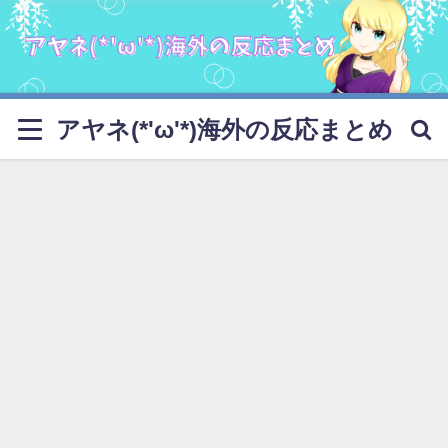
アヤネ(*'ω'*)海外の反応まとめ