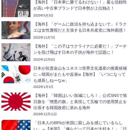
【海外】「日本車に勝てるわけない！」最も信頼性
が高い中古車ブランドで日本勢が上位独占！
2025年5月3日
【海外】「ゲームに政治を持ち込まないで」ドラク
エは女性蔑視だと主張する日本共産党に海外困惑！
2022年11月7日
【海外】「この子はウクライナに必要だ！」プーチ
ンを投げ飛ばす日本の子供が海外で話題に！
2022年12月5日
日本が佐渡金山をユネスコ世界文化遺産の推薦候補
に→韓国がまたもや反発w【海外】「いつになって
も成長しねーなw」
2022年1月1日
【海外】「韓国はいい加減にしろ！」公式SNSで旭
日旗を「憎悪の旗」と表現して五輪での使用禁止を
出張する韓国政府に呆れる海外
2019年12月11日
「日本人の88%が米国に親しみを感じているらし
い」→【米国】「俺らだって日本が大好き！」「日