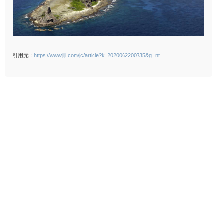
引用元：
https://www.jiji.com/jc/article?k=2020062200735&g=int