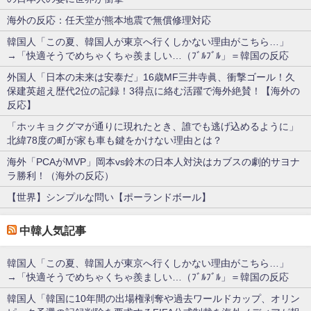
海外の反応：任天堂が熊本地震で無償修理対応
韓国人「この夏、韓国人が東京へ行くしかない理由がこちら…」
→「快適そうでめちゃくちゃ羨ましい…（ﾌﾞﾙﾌﾞﾙ」＝韓国の反応
外国人「日本の未来は安泰だ」16歳MF三井寺眞、衝撃ゴール！久
保建英超え歴代2位の記録！3得点に絡む活躍で海外絶賛！【海外の
反応】
「ホッキョクグマが通りに現れたとき、誰でも逃げ込めるように」
北緯78度の町が家も車も鍵をかけない理由とは？
海外「PCAがMVP」岡本vs鈴木の日本人対決はカブスの劇的サヨナ
ラ勝利！（海外の反応）
【世界】シンプルな問い【ポーランドボール】
中韓人気記事
韓国人「この夏、韓国人が東京へ行くしかない理由がこちら…」
→「快適そうでめちゃくちゃ羨ましい…（ﾌﾞﾙﾌﾞﾙ」＝韓国の反応
韓国人「韓国に10年間の出場権剥奪や過去ワールドカップ、オリン