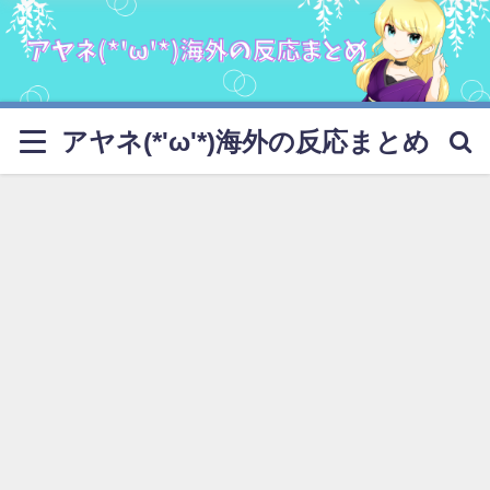
アヤネ(*'ω'*)海外の反応まとめ