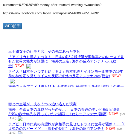
customers%E2%80%99-money-after-tsunami-warning-evacuation?
https://www.facebook.com/JapanToday/posts/5448895905137692
WEB拍手