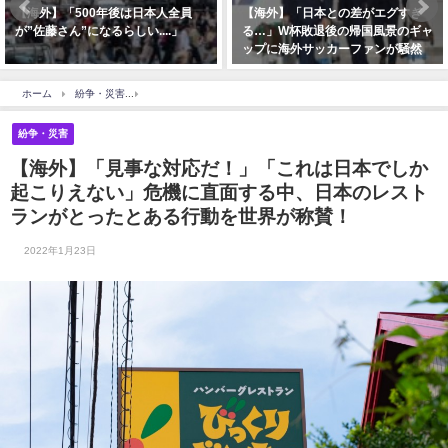
【海外】「500年後は日本人全員
【海外】「日本との差がエグすぎ
が”佐藤さん”になるらしい....」
る…」W杯敗退後の帰国風景のギャ
ップに海外サッカーファンが騒然
ホーム
紛争・災害
【海外】「見事な対応だ！」「これは日本でしか起こりえない」
紛争・災害
【海外】「見事な対応だ！」「これは日本でしか
起こりえない」危機に直面する中、日本のレスト
ランがとったとある行動を世界が称賛！
2022年1月23日