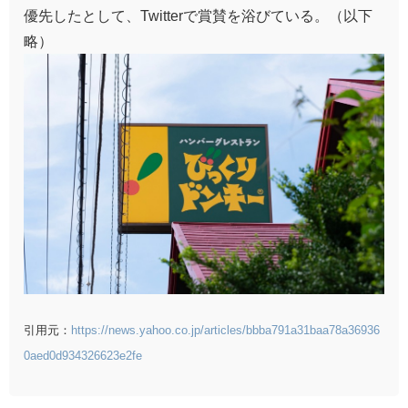
優先したとして、Twitterで賞賛を浴びている。（以下
略）
引用元：
https://news.yahoo.co.jp/articles/bbba791a31baa78a36936
0aed0d934326623e2fe