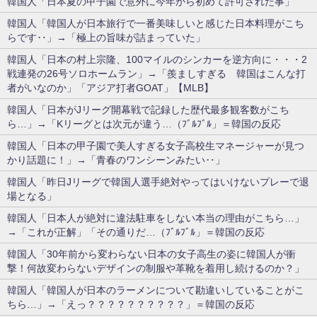
韓国人「日本夏の甲子園で意外に今年から初めて許可された事」
韓国人「韓国人が日本旅行で一番美味しいと感じた日本料理がこち
らです‥」→「極上の旨味が詰まっていた」
韓国人「日本の村上宗隆、100マイルのシンカーを逆方向に・・・2
戦連発の26号ソロホームラン」→「羨ましすぎる 韓国はこんな打
者がいなのか」「アジア打者GOAT」【MLB】
韓国人「日本がJリーグ開幕戦で記録した歴代最多観客数がこち
ら…」→「Kリーグとは次元が違う…（ﾌﾞﾙﾌﾞﾙ」＝韓国の反応
韓国人「日本の甲子園で美人すぎる女子高校生マネージャーが見つ
かり話題に！」→「青春のワンシーンみたい‥」
韓国人「昨日Jリーグで韓国人選手絶対やってはいけないプレーで退
場となる」
韓国人「日本人が絶対に違法駐車をしない本当の理由がこちら…」
→「これが正解」「その通りだ…（ﾌﾞﾙﾌﾞﾙ」＝韓国の反応
韓国人「30年前から変わらない日本の女子高生の姿に韓国人が衝
撃！何故変わらないデザインの制服や革靴を着用し続けるのか？」
韓国人「韓国人が日本のラーメンについて勘違いしていることがこ
ちら…」→「えっ？？？？？？？？？？」＝韓国の反応