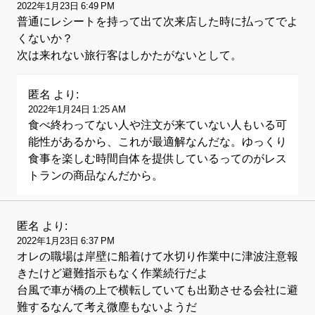
2022年1月23日 6:49 PM
普通にレシートを持って出て次来店した時に払ってでよ
くないか？
次は来れない旅行客はしかたがないとして。
匿名
より:
2022年1月24日 1:25 AM
食べ終わってない人や注文が来ていない人もいる可
能性があるから、これが最適解なんだな。ゆっくり
食事を楽しむ時間自体を提供しているってのがレス
トランの商品なんだから。
匿名
より:
2022年1月23日 6:37 PM
オレの職場は岸壁に船着けて水切り作業中に津波注意報
きたけど避難指示もなく作業続行だよ
台風で車が橋の上で横転していても出勤させる会社に避
難するなんて考え微塵もないようだ