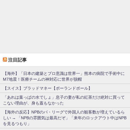
注目記事
【海外】「日本の建築とプロ意識は世界一」熊本の病院で手術中に
M7地震！医療チームの神対応に世界が脱帽
【スイス】ブラッドマネー【ポーランドボール】
「あれは葉っぱの水でしょ」息子の妻が私の紅茶だけ絶対に買って
こない理由が、身も蓋もなかった
【海外の反応】NPBのパ・リーグで外国人の観客数が増えているら
しい → 「NPBの雰囲気は最高だぞ」「来年のロックアウト中はNPB
を見るつもり」