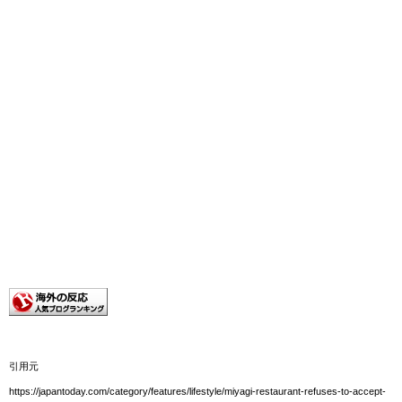
引用元
https://japantoday.com/category/features/lifestyle/miyagi-restaurant-refuses-to-accept-