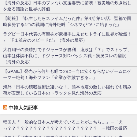
【海外の反応】日本のブレない支援姿勢に驚嘆！被災地の炊き出し
を巡る議論と世界の評価
【朗報】『転生したらスライムだった件』第4期 第17話、聖都で同
時多発する4つの戦闘に海外絶叫「シネマがついに始まった」
ラグビー日本代表の有望株が豪相手に見せたトライに世界が騒然！
←「F１並みのスピードだ」（海外の反応）
大谷翔平の決勝打でドジャースが勝利、連敗は『７』でストップ、
山本は体調不良に、ドジャース対Dバックス戦・実況スレの翻訳
（海外の反応）
【GAME】発売から何年も経つのに一向に安くならないゲームにゲ
ーマー絶句！海外ファン「企業が強欲すぎる…」
海外「日本の積載技術は凄いな！」熊本地震の激しい揺れでも積み
荷が安定している日本のトラックを見た海外の反応
中韓人気記事
韓国人「一般的な日本人が考えていることがこちら…」→「え
っ？？？？？？？？？？？？？？？？？？？？？」＝韓国の反応