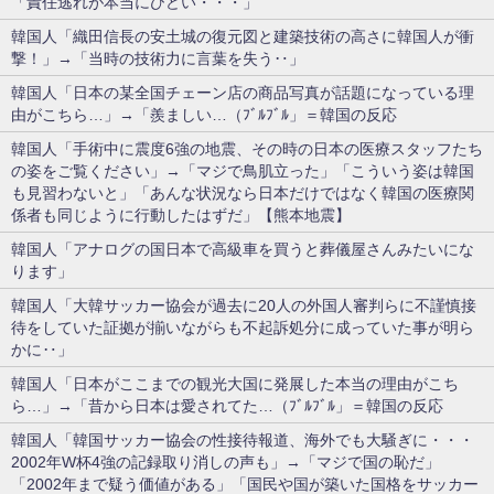
「責任逃れが本当にひどい・・・」
韓国人「織田信長の安土城の復元図と建築技術の高さに韓国人が衝
撃！」→「当時の技術力に言葉を失う‥」
韓国人「日本の某全国チェーン店の商品写真が話題になっている理
由がこちら…」→「羨ましい…（ﾌﾞﾙﾌﾞﾙ」＝韓国の反応
韓国人「手術中に震度6強の地震、その時の日本の医療スタッフたち
の姿をご覧ください」→「マジで鳥肌立った」「こういう姿は韓国
も見習わないと」「あんな状況なら日本だけではなく韓国の医療関
係者も同じように行動したはずだ」【熊本地震】
韓国人「アナログの国日本で高級車を買うと葬儀屋さんみたいにな
ります」
韓国人「大韓サッカー協会が過去に20人の外国人審判らに不謹慎接
待をしていた証拠が揃いながらも不起訴処分に成っていた事が明ら
かに‥」
韓国人「日本がここまでの観光大国に発展した本当の理由がこち
ら…」→「昔から日本は愛されてた…（ﾌﾞﾙﾌﾞﾙ」＝韓国の反応
韓国人「韓国サッカー協会の性接待報道、海外でも大騒ぎに・・・
2002年W杯4強の記録取り消しの声も」→「マジで国の恥だ」
「2002年まで疑う価値がある」「国民や国が築いた国格をサッカー