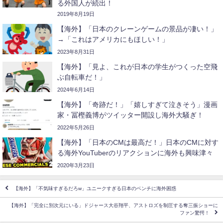
る外国人が続出！
2019年8月19日
【海外】「日本のクレーンゲームの景品が凄い！」
→「これはアメリカにもほしい！」
2023年8月31日
【海外】「見よ、これが日本の学生がつくった空飛
ぶ自転車だ！」
2024年6月14日
【海外】「奇跡だ！」「嬉しすぎて泣きそう」漫画
家・冨樫義博がツイッター開設し海外大騒ぎ！
2022年5月26日
【海外】「日本のCMは最高だ！」日本のCMに対す
る海外YouTuberのリアクションに海外も興味津々
2020年3月23日
【海外】「不気味すぎるだろw」ユニークすぎる日本のベンチに海外困惑
【海外】「完全に別次元にいる」ドジャース大谷翔平、アストロズを制圧する奪三振ショーに
ファン驚愕！