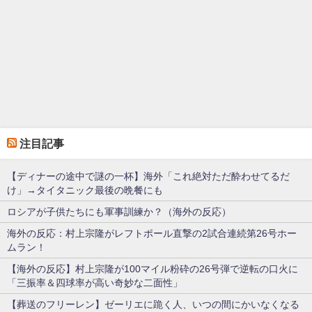
注目記事
【ディナーの途中で謎の一杯】海外「これ絶対ただ酔わせてるだ
け」→タイタニック最後の晩餐にも
ロシアが子供たちにも軍事訓練か？（海外の反応）
海外の反応：村上宗隆がレフトポール直撃の2試合連続第26号ホー
ムラン！
【海外の反応】村上宗隆が100マイル粉砕の26号弾で逆転の口火に
「三振率＆四球率が高い奇妙な二面性」
【葬送のフリーレン】ゼーリエに跪く人、いつの間にかいなくなる