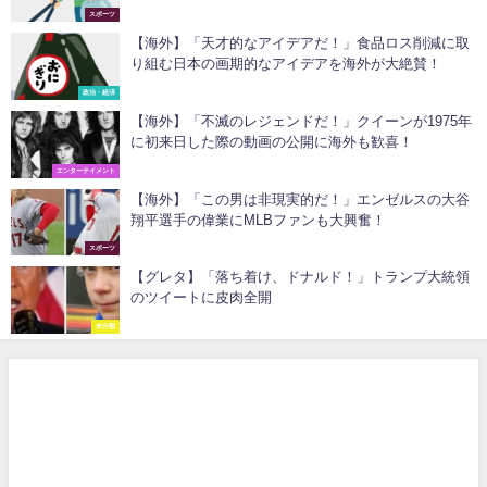
スポーツ
【海外】「天才的なアイデアだ！」食品ロス削減に取
り組む日本の画期的なアイデアを海外が大絶賛！
政治・経済
【海外】「不滅のレジェンドだ！」クイーンが1975年
に初来日した際の動画の公開に海外も歓喜！
エンターテイメント
【海外】「この男は非現実的だ！」エンゼルスの大谷
翔平選手の偉業にMLBファンも大興奮！
スポーツ
【グレタ】「落ち着け、ドナルド！」トランプ大統領
のツイートに皮肉全開
未分類