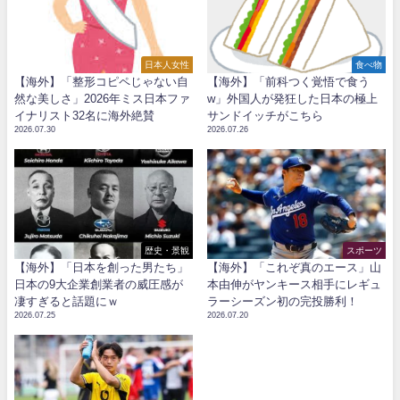
日本人女性
食べ物
【海外】「整形コピペじゃない自
【海外】「前科つく覚悟で食う
然な美しさ」2026年ミス日本ファ
w」外国人が発狂した日本の極上
イナリスト32名に海外絶賛
サンドイッチがこちら
2026.07.30
2026.07.26
歴史・景観
スポーツ
【海外】「日本を創った男たち」
【海外】「これぞ真のエース」山
日本の9大企業創業者の威圧感が
本由伸がヤンキース相手にレギュ
凄すぎると話題にｗ
ラーシーズン初の完投勝利！
2026.07.25
2026.07.20