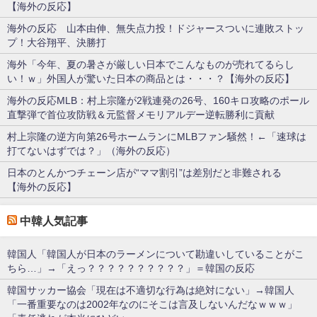
【海外の反応】
海外の反応 山本由伸、無失点力投！ドジャースついに連敗ストッ
プ！大谷翔平、決勝打
海外「今年、夏の暑さが厳しい日本でこんなものが売れてるらし
い！ｗ」外国人が驚いた日本の商品とは・・・？【海外の反応】
海外の反応MLB：村上宗隆が2戦連発の26号、160キロ攻略のポール
直撃弾で首位攻防戦＆元監督メモリアルデー逆転勝利に貢献
村上宗隆の逆方向第26号ホームランにMLBファン騒然！←「速球は
打てないはずでは？」（海外の反応）
日本のとんかつチェーン店が“ママ割引”は差別だと非難される
【海外の反応】
中韓人気記事
韓国人「韓国人が日本のラーメンについて勘違いしていることがこ
ちら…」→「えっ？？？？？？？？？？」＝韓国の反応
韓国サッカー協会「現在は不適切な行為は絶対にない」→韓国人
「一番重要なのは2002年なのにそこは言及しないんだなｗｗｗ」