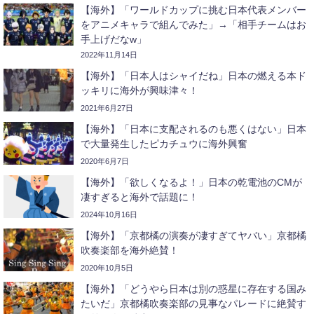
【海外】「ワールドカップに挑む日本代表メンバー
をアニメキャラで組んでみた」→「相手チームはお
手上げだなw」
2022年11月14日
【海外】「日本人はシャイだね」日本の燃える本ド
ッキリに海外が興味津々！
2021年6月27日
【海外】「日本に支配されるのも悪くはない」日本
で大量発生したピカチュウに海外興奮
2020年6月7日
【海外】「欲しくなるよ！」日本の乾電池のCMが
凄すぎると海外で話題に！
2024年10月16日
【海外】「京都橘の演奏が凄すぎてヤバい」京都橘
吹奏楽部を海外絶賛！
2020年10月5日
【海外】「どうやら日本は別の惑星に存在する国み
たいだ」京都橘吹奏楽部の見事なパレードに絶賛す