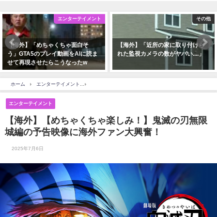
エンターテイメント
その他
】「めちゃくちゃ面白そ
【海外】「近所の家に取り付けら
【海外
A5のプレイ動画をAIに読ま
れた監視カメラの数がヤバい....」
球宴で
現させたらこうなったw
ファン
ホーム
エンターテイメント
【海外】【めちゃくちゃ楽しみ！】鬼滅の刃無限城編の
エンターテイメント
【海外】【めちゃくちゃ楽しみ！】鬼滅の刃無限
城編の予告映像に海外ファン大興奮！
2025年7月6日