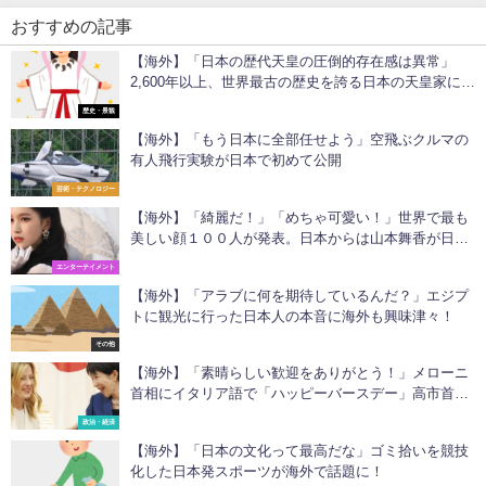
おすすめの記事
【海外】「日本の歴代天皇の圧倒的存在感は異常」
2,600年以上、世界最古の歴史を誇る日本の天皇家に海
外も興味津々！
歴史・景観
【海外】「もう日本に全部任せよう」空飛ぶクルマの
有人飛行実験が日本で初めて公開
芸術・テクノロジー
【海外】「綺麗だ！」「めちゃ可愛い！」世界で最も
美しい顔１００人が発表。日本からは山本舞香が日本
人最高位の２２位にランクイン
エンターテイメント
【海外】「アラブに何を期待しているんだ？」エジプ
トに観光に行った日本人の本音に海外も興味津々！
その他
【海外】「素晴らしい歓迎をありがとう！」メローニ
首相にイタリア語で「ハッピーバースデー」高市首相
の粋なサプライズに感動の声
政治・経済
【海外】「日本の文化って最高だな」ゴミ拾いを競技
化した日本発スポーツが海外で話題に！