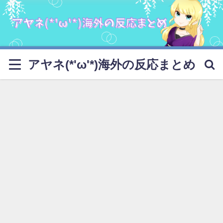
アヤネ(*'ω'*)海外の反応まとめ