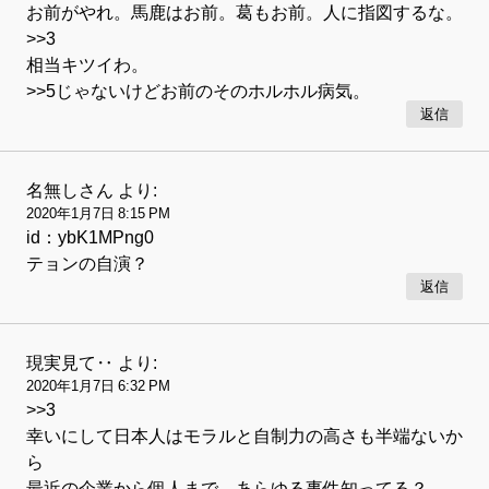
お前がやれ。馬鹿はお前。葛もお前。人に指図するな。
>>3
相当キツイわ。
>>5じゃないけどお前のそのホルホル病気。
返信
名無しさん
より:
2020年1月7日 8:15 PM
id：ybK1MPng0
テョンの自演？
返信
現実見て‥
より:
2020年1月7日 6:32 PM
>>3
幸いにして日本人はモラルと自制力の高さも半端ないか
ら
最近の企業から個人まで、あらゆる事件知ってる？