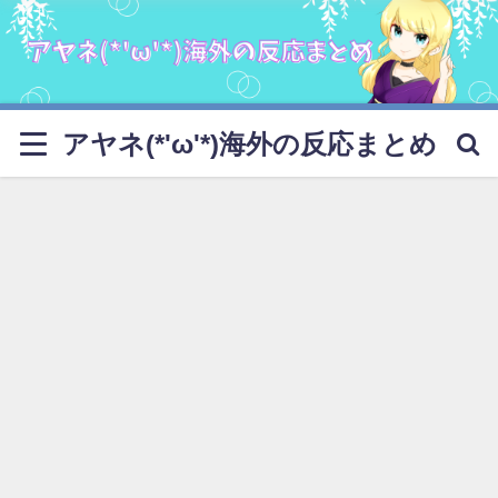
アヤネ(*'ω'*)海外の反応まとめ