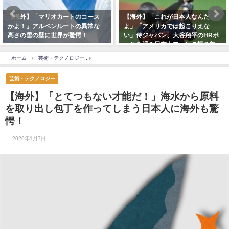
【海外】「マリオカートのコース
【海外】「これが日本人なんだ
かよ！」アルペンルートの異常な
よ」「アメリカでは起こりえな
高さの雪の壁に世界が驚愕！
い」侍ジャパン、大谷翔平のHRボ
ールを巡る日本人ファンの振る舞
いを海外称賛！
ホーム
芸術・テクノロジー
【海外】「とてつもない才能だ！」海水から原料を取り
芸術・テクノロジー
【海外】「とてつもない才能だ！」海水から原料
を取り出し包丁を作ってしまう日本人に海外も驚
愕！
2020年1月7日