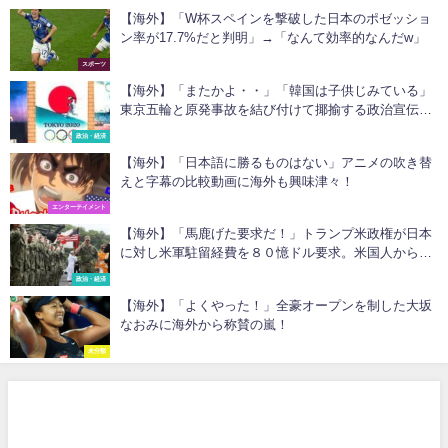
【海外】「W杯スペインを撃破した日本のポゼッショ
ン率が17.7%だと判明」→「なんて効率的なんだw」
スポーツ
【海外】「またかよ・・」「韓国は子供じみている」
東京五輪と原発事故を結び付けて揶揄する政治宣伝が
韓国で登場
政治・経済
【海外】「日本語に勝るものはない」アニメの吹き替
えと字幕の比較動画に海外も興味津々！
エンターテイメント
【海外】「馬鹿げた要求だ！」トランプ米政権が日本
に対し米軍駐留経費を８０憶ドル要求。米国人からも
日本に同情する声が続出
政治・経済
【海外】「よくやった！」全豪オープンを制した大坂
なおみに海外から称賛の嵐！
未分類