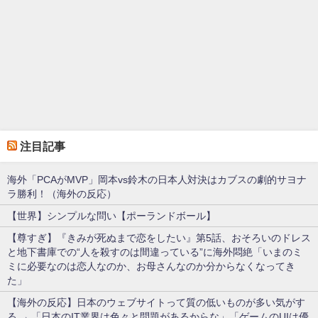
注目記事
海外「PCAがMVP」岡本vs鈴木の日本人対決はカブスの劇的サヨナ
ラ勝利！（海外の反応）
【世界】シンプルな問い【ポーランドボール】
【尊すぎ】『きみが死ぬまで恋をしたい』第5話、おそろいのドレス
と地下書庫での“人を殺すのは間違っている”に海外悶絶「いまのミ
ミに必要なのは恋人なのか、お母さんなのか分からなくなってき
た」
【海外の反応】日本のウェブサイトって質の低いものが多い気がす
る → 「日本のIT業界は色々と問題があるからな」「ゲームのUIは優