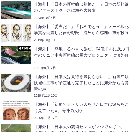
【海外】「日本の新幹線は別格だ！」日本の新幹線
のファーストクラスに海外大興奮！
2023年10月4日
【海外】「妥当だ！」「おめでとう！」ノーベル化
学賞を受賞した吉野彰氏に海外から感謝の声が殺到
2019年10月10日
【海外】「尊敬するべき民族だ」64億ドルに及ぶ日
本のリニア中央新幹線の巨大プロジェクトに海外仰
天！
2021年9月12日
【海外】「日本人は期待を裏切らない！」新国立競
技場の工事が予定通り完了したことに海外からも賞
賛の声
2019年11月20日
【海外】「初めてアメリカ人を見た日本は彼らをこ
う見ていたw」海外の反応
2025年11月17日
【海外】「日本人の芸術センスがマジでやばい」