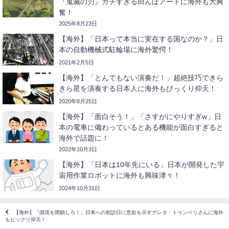
『鬼滅の刃』ガチすぎる田んぼアートに海外も大興
奮！
2025年8月23日
【海外】「日本って本当に実在する国なのか？」日
本の自動機械式駐輪場に海外驚愕！
2021年2月5日
【海外】「とんでもない演奏だ！」超絶技巧できら
きら星を演奏する日本人に海外もびっくり仰天！
2020年8月25日
【海外】「面白そう！」「さすがにやりすぎw」日
本の電車に備わっているとある機能が面白すぎると
海外で話題に！
2022年10月3日
【海外】「日本は10年先にいる」日本が開発した宇
宙用作業ロボットに海外も興味津々！
2024年10月31日
【海外】「国境を閉鎖しろ！」日本への初訪日に意欲を示すグレタ・トゥンベリさんに海外
もビックリ仰天！