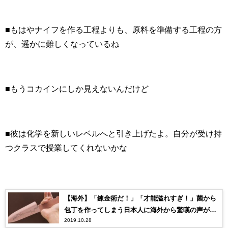
■もはやナイフを作る工程よりも、原料を準備する工程の方
が、遥かに難しくなっているね
■もうコカインにしか見えないんだけど
■彼は化学を新しいレベルへと引き上げたよ。自分が受け持
つクラスで授業してくれないかな
【海外】「錬金術だ！」「才能溢れすぎ！」菌から
包丁を作ってしまう日本人に海外から驚嘆の声が殺
2019.10.28
到