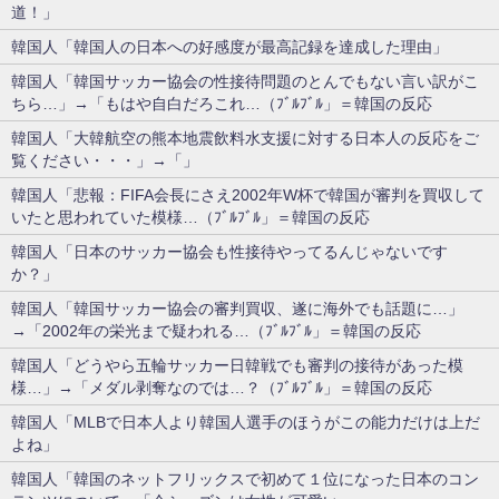
道！」
韓国人「韓国人の日本への好感度が最高記録を達成した理由」
韓国人「韓国サッカー協会の性接待問題のとんでもない言い訳がこ
ちら…」→「もはや自白だろこれ…（ﾌﾞﾙﾌﾞﾙ」＝韓国の反応
韓国人「大韓航空の熊本地震飲料水支援に対する日本人の反応をご
覧ください・・・」→「」
韓国人「悲報：FIFA会長にさえ2002年W杯で韓国が審判を買収して
いたと思われていた模様…（ﾌﾞﾙﾌﾞﾙ」＝韓国の反応
韓国人「日本のサッカー協会も性接待やってるんじゃないです
か？」
韓国人「韓国サッカー協会の審判買収、遂に海外でも話題に…」
→「2002年の栄光まで疑われる…（ﾌﾞﾙﾌﾞﾙ」＝韓国の反応
韓国人「どうやら五輪サッカー日韓戦でも審判の接待があった模
様…」→「メダル剥奪なのでは…？（ﾌﾞﾙﾌﾞﾙ」＝韓国の反応
韓国人「MLBで日本人より韓国人選手のほうがこの能力だけは上だ
よね」
韓国人「韓国のネットフリックスで初めて１位になった日本のコン