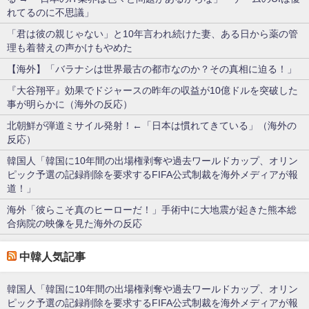
れてるのに不思議」
「君は彼の親じゃない」と10年言われ続けた妻、ある日から薬の管
理も着替えの声かけもやめた
【海外】「バラナシは世界最古の都市なのか？その真相に迫る！」
『大谷翔平』効果でドジャースの昨年の収益が10億ドルを突破した
事が明らかに（海外の反応）
北朝鮮が弾道ミサイル発射！←「日本は慣れてきている」（海外の
反応）
韓国人「韓国に10年間の出場権剥奪や過去ワールドカップ、オリン
ピック予選の記録削除を要求するFIFA公式制裁を海外メディアが報
道！」
海外「彼らこそ真のヒーローだ！」手術中に大地震が起きた熊本総
合病院の映像を見た海外の反応
中韓人気記事
韓国人「韓国に10年間の出場権剥奪や過去ワールドカップ、オリン
ピック予選の記録削除を要求するFIFA公式制裁を海外メディアが報