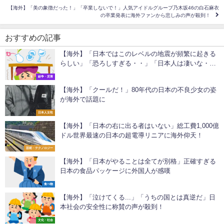
【海外】「美の象徴だった！」「卒業しないで！」人気アイドルグループ乃木坂46の白石麻衣
の卒業発表に海外ファンから悲しみの声が殺到！
おすすめの記事
【海外】「日本ではこのレベルの地震が頻繁に起きる
らしい」「恐ろしすぎる・・」「日本人は凄いな・・
いつもこんなに揺れるの？」
紛争・災害
【海外】「クールだ！」80年代の日本の不良少女の姿
が海外で話題に
日本人女性
【海外】「日本の右に出る者はいない」総工費1,000億
ドル世界最速の日本の超電導リニアに海外仰天！
芸術・テクノロジー
【海外】「日本がやることは全てが別格」正確すぎる
日本の食品パッケージに外国人が感嘆
食べ物
【海外】「泣けてくる...」「うちの国とは真逆だ」日
本社会の安全性に称賛の声が殺到！
文化・社会