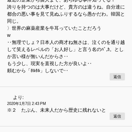
誇りを持つのは大事だけど、貴方のは違うね。自分達に
都合の悪い事を見て見ぬふりするなら愚かだわ。韓国と
同じ。
〉世界の麻薬産業を牛耳っていたことだろう
w
‥無理でしょ？日本人の商才ね無さは、泣くのを通り越
して笑えるレベルの「お人好し」と言う名のﾊﾞ,ｶ。とし
か言い様が無いんだからさ‥
もう少し、現実を直視した方が良いよ‥
頼むから「ﾎﾙﾎﾙ」しないで‥
返信
より:
2020年1月7日 2:43 PM
※２ たぶん、未来人だから歴史に残れないと
返信