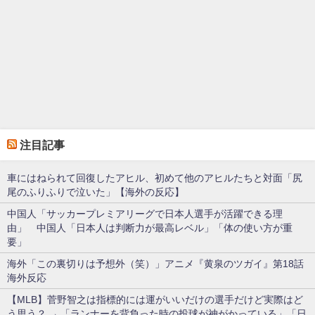
注目記事
車にはねられて回復したアヒル、初めて他のアヒルたちと対面「尻
尾のふりふりで泣いた」【海外の反応】
中国人「サッカープレミアリーグで日本人選手が活躍できる理
由」 中国人「日本人は判断力が最高レベル」「体の使い方が重
要」
海外「この裏切りは予想外（笑）」アニメ『黄泉のツガイ』第18話
海外反応
【MLB】菅野智之は指標的には運がいいだけの選手だけど実際はど
う思う？ → 「ランナーを背負った時の投球が神がかっている」「日