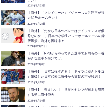
ラン！
2024年9月23日
【海外】「クレイジーだ」ドジャース大谷翔平が特
大32号ホームラン！
2024年7月28日
【海外】「だから日本のバレーはデイフェンスが優
秀なのか....」日本の小学生バレーボールチームの練
習風景に海外も興味津々！
2024年12月29日
【海外】「NPBからやってきた選手でお前らの一番
好きな選手を挙げてけ」
2022年12月8日
【海外】「日本は強すぎる！」ドイツに続きトルコ
も撃破した日本代表に海外から称賛の声が殺到！
2023年9月15日
【海外】「羨ましい！」世界的セレブが日本を満喫
する姿に海外仰天！
2023年6月14日