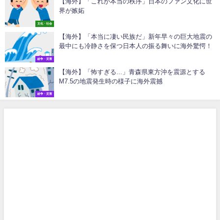
【海外】「これが本当の秩序」日本のファン文化に世
界が嫉妬
文化・社会
【海外】「本当に凄い民族だ」新年早々の巨大地震の
最中にも冷静さを保つ日本人の振る舞いに海外驚愕！
紛争・災害
【海外】「怖すぎる...」青森県東方沖を震源とする
M7.5の地震発生時の様子に海外震撼
紛争・災害