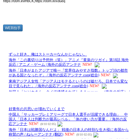
https://00m.in/iHbCK,https://00m.in/xdueq
WEB拍手