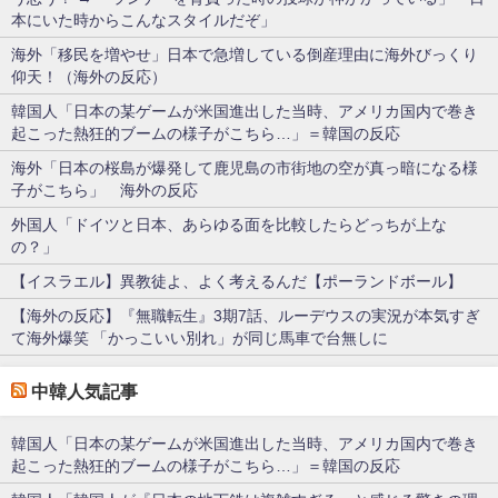
本にいた時からこんなスタイルだぞ」
海外「移民を増やせ」日本で急増している倒産理由に海外びっくり
仰天！（海外の反応）
韓国人「日本の某ゲームが米国進出した当時、アメリカ国内で巻き
起こった熱狂的ブームの様子がこちら…」＝韓国の反応
海外「日本の桜島が爆発して鹿児島の市街地の空が真っ暗になる様
子がこちら」 海外の反応
外国人「ドイツと日本、あらゆる面を比較したらどっちが上な
の？」
【イスラエル】異教徒よ、よく考えるんだ【ポーランドボール】
【海外の反応】『無職転生』3期7話、ルーデウスの実況が本気すぎ
て海外爆笑 「かっこいい別れ」が同じ馬車で台無しに
中韓人気記事
韓国人「日本の某ゲームが米国進出した当時、アメリカ国内で巻き
起こった熱狂的ブームの様子がこちら…」＝韓国の反応