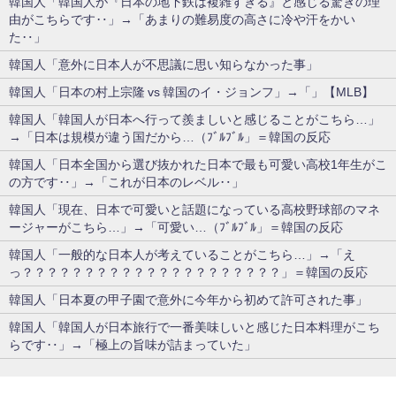
韓国人「韓国人が『日本の地下鉄は複雑すぎる』と感じる驚きの理
由がこちらです‥」→「あまりの難易度の高さに冷や汗をかい
た‥」
韓国人「意外に日本人が不思議に思い知らなかった事」
韓国人「日本の村上宗隆 vs 韓国のイ・ジョンフ」→「」【MLB】
韓国人「韓国人が日本へ行って羨ましいと感じることがこちら…」
→「日本は規模が違う国だから…（ﾌﾞﾙﾌﾞﾙ」＝韓国の反応
韓国人「日本全国から選び抜かれた日本で最も可愛い高校1年生がこ
の方です‥」→「これが日本のレベル‥」
韓国人「現在、日本で可愛いと話題になっている高校野球部のマネ
ージャーがこちら…」→「可愛い…（ﾌﾞﾙﾌﾞﾙ」＝韓国の反応
韓国人「一般的な日本人が考えていることがこちら…」→「え
っ？？？？？？？？？？？？？？？？？？？？？」＝韓国の反応
韓国人「日本夏の甲子園で意外に今年から初めて許可された事」
韓国人「韓国人が日本旅行で一番美味しいと感じた日本料理がこち
らです‥」→「極上の旨味が詰まっていた」