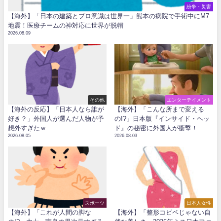
紛争・災害
【海外】「日本の建築とプロ意識は世界一」熊本の病院で手術中にM7
地震！医療チームの神対応に世界が脱帽
2026.08.09
その他
エンターテイメント
【海外の反応】「日本人なら誰が
【海外】「こんな所まで変える
好き？」外国人が選んだ人物が予
の!?」日本版『インサイド・ヘッ
想外すぎたｗ
ド』の秘密に外国人が衝撃！
2026.08.05
2026.08.03
スポーツ
日本人女性
【海外】「これが人間の脚な
【海外】「整形コピペじゃない自