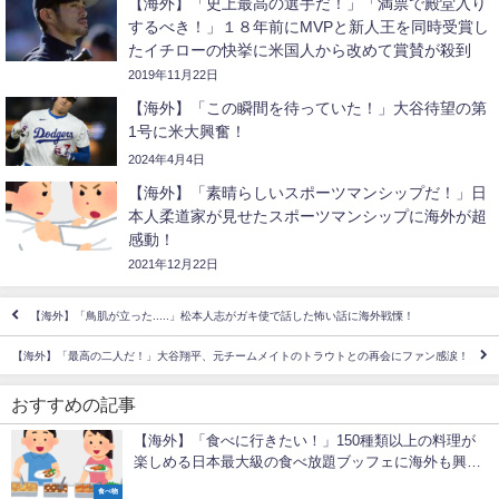
【海外】「史上最高の選手だ！」「満票で殿堂入り
するべき！」１８年前にMVPと新人王を同時受賞し
たイチローの快挙に米国人から改めて賞賛が殺到
2019年11月22日
【海外】「この瞬間を待っていた！」大谷待望の第
1号に米大興奮！
2024年4月4日
【海外】「素晴らしいスポーツマンシップだ！」日
本人柔道家が見せたスポーツマンシップに海外が超
感動！
2021年12月22日
【海外】「鳥肌が立った.....」松本人志がガキ使で話した怖い話に海外戦慄！
【海外】「最高の二人だ！」大谷翔平、元チームメイトのトラウトとの再会にファン感涙！
おすすめの記事
【海外】「食べに行きたい！」150種類以上の料理が
楽しめる日本最大級の食べ放題ブッフェに海外も興味
津々！
食べ物