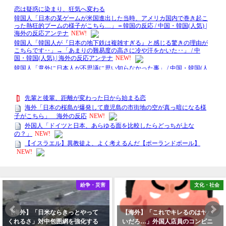
紛争・災害
文化・社会
【海外】「日米ならきっとやって
【海外】「これでキレるのはヤバ
くれるさ」対中包囲網を強化する
いだろ…」外国人店員のコンビニ