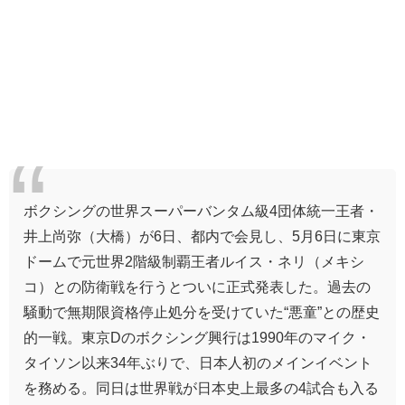
ボクシングの世界スーパーバンタム級4団体統一王者・
井上尚弥
（大橋）が6日、都内で会見し、5月6日に東京
ドームで元世界2階級制覇王者
ルイス・ネリ
（メキシ
コ）との防衛戦を行うとついに正式発表した。過去の
騒動で無期限資格停止処分を受けていた“悪童”との歴史
的一戦。東京Dのボクシング興行は1990年の
マイク・
タイソン
以来34年ぶりで、日本人初のメインイベント
を務める。同日は世界戦が日本史上最多の4試合も入る