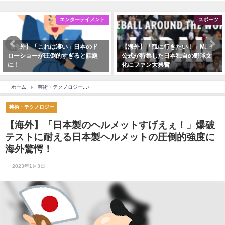
エンターテイメント
スポーツ
【海外】「これは凄い」日本のド
【海外】「観に行きたい！」MLB
ローショーが圧倒的すぎると話題
公式が特集した日本独自の野球文
に！
化にファン大興奮
ホーム
芸術・テクノロジー
【海外】「日本製のヘルメットすげえぇ！」爆破テスト
芸術・テクノロジー
【海外】「日本製のヘルメットすげえぇ！」爆破
テストに耐える日本製ヘルメットの圧倒的強度に
海外驚愕！
2023年1月3日