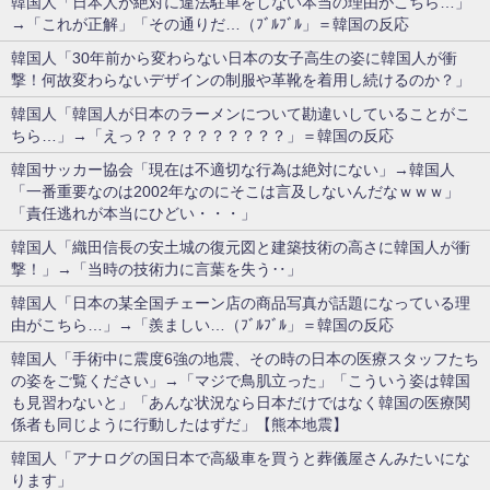
韓国人「日本人が絶対に違法駐車をしない本当の理由がこちら…」
→「これが正解」「その通りだ…（ﾌﾞﾙﾌﾞﾙ」＝韓国の反応
韓国人「30年前から変わらない日本の女子高生の姿に韓国人が衝
撃！何故変わらないデザインの制服や革靴を着用し続けるのか？」
韓国人「韓国人が日本のラーメンについて勘違いしていることがこ
ちら…」→「えっ？？？？？？？？？？」＝韓国の反応
韓国サッカー協会「現在は不適切な行為は絶対にない」→韓国人
「一番重要なのは2002年なのにそこは言及しないんだなｗｗｗ」
「責任逃れが本当にひどい・・・」
韓国人「織田信長の安土城の復元図と建築技術の高さに韓国人が衝
撃！」→「当時の技術力に言葉を失う‥」
韓国人「日本の某全国チェーン店の商品写真が話題になっている理
由がこちら…」→「羨ましい…（ﾌﾞﾙﾌﾞﾙ」＝韓国の反応
韓国人「手術中に震度6強の地震、その時の日本の医療スタッフたち
の姿をご覧ください」→「マジで鳥肌立った」「こういう姿は韓国
も見習わないと」「あんな状況なら日本だけではなく韓国の医療関
係者も同じように行動したはずだ」【熊本地震】
韓国人「アナログの国日本で高級車を買うと葬儀屋さんみたいにな
ります」