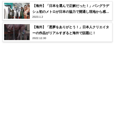
【海外】「日本を選んで正解だった！」バングラデ
シュ初のメトロが日本の協力で開通し現地から感謝
2023.1.2
の声が殺到！
【海外】「悪夢をありがとう！」日本人クリエイタ
ーの作品がリアルすぎると海外で話題に！
2022.12.30