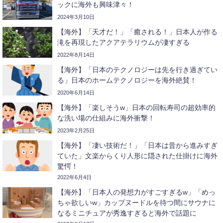
ックに海外も興味津々！
2024年3月10日
【海外】「天才だ！」「癒される！」日本人が作る
滝を再現したアクアテラリウムが凄すぎる
2022年8月14日
【海外】「日本のテクノロジーは先を行き過ぎてい
る」日本のホームテクノロジーを海外絶賛！
2020年6月14日
【海外】「楽しそうw」日本の回転寿司の超効率的
な洗い場の仕組みに海外衝撃！
2023年2月25日
【海外】「凄い技術だ！」「日本は昔から進みすぎ
ていた」文楽からくり人形に隠された仕掛けに海外
驚愕！
2022年6月4日
【海外】「日本人の発想力がすごすぎるw」「めっ
ちゃ欲しいw」カップヌードルを待つ間にサウナに
なるミニチュアが秀逸すぎると海外で話題に