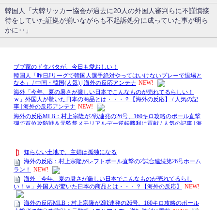
韓国人「大韓サッカー協会が過去に20人の外国人審判らに不謹慎接
待をしていた証拠が揃いながらも不起訴処分に成っていた事が明ら
かに‥」