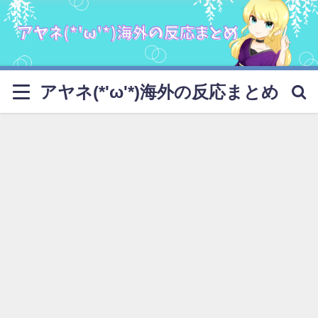
アヤネ(*'ω'*)海外の反応まとめ