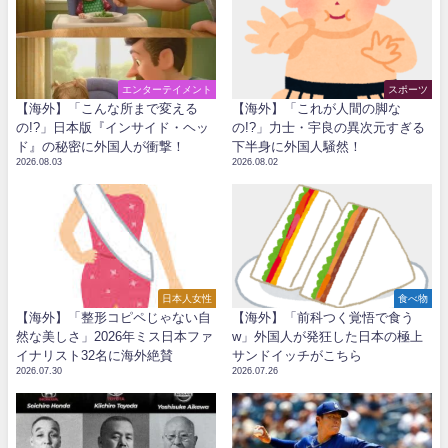
エンターテイメント
スポーツ
【海外】「こんな所まで変える
【海外】「これが人間の脚な
の!?」日本版『インサイド・ヘッ
の!?」力士・宇良の異次元すぎる
ド』の秘密に外国人が衝撃！
下半身に外国人騒然！
2026.08.03
2026.08.02
日本人女性
食べ物
【海外】「整形コピペじゃない自
【海外】「前科つく覚悟で食う
然な美しさ」2026年ミス日本ファ
w」外国人が発狂した日本の極上
イナリスト32名に海外絶賛
サンドイッチがこちら
2026.07.30
2026.07.26