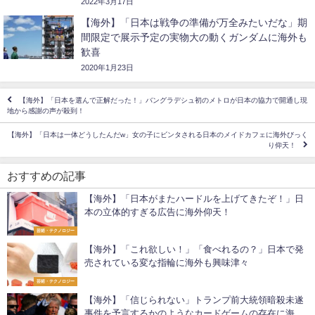
2022年3月17日
【海外】「日本は戦争の準備が万全みたいだな」期
間限定で展示予定の実物大の動くガンダムに海外も
歓喜
2020年1月23日
【海外】「日本を選んで正解だった！」バングラデシュ初のメトロが日本の協力で開通し現
地から感謝の声が殺到！
【海外】「日本は一体どうしたんだw」女の子にビンタされる日本のメイドカフェに海外びっく
り仰天！
おすすめの記事
【海外】「日本がまたハードルを上げてきたぞ！」日
本の立体的すぎる広告に海外仰天！
芸術・テクノロジー
【海外】「これ欲しい！」「食べれるの？」日本で発
売されている変な指輪に海外も興味津々
芸術・テクノロジー
【海外】「信じられない」トランプ前大統領暗殺未遂
事件を予言するかのようなカードゲームの存在に海外