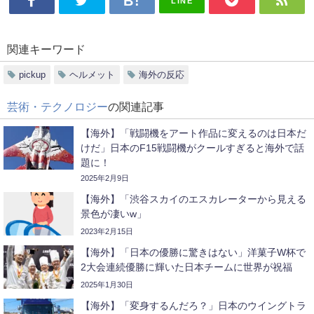
LINE
関連キーワード
pickup
ヘルメット
海外の反応
芸術・テクノロジー
の関連記事
【海外】「戦闘機をアート作品に変えるのは日本だ
けだ」日本のF15戦闘機がクールすぎると海外で話
題に！
2025年2月9日
【海外】「渋谷スカイのエスカレーターから見える
景色が凄いw」
2023年2月15日
【海外】「日本の優勝に驚きはない」洋菓子W杯で
2大会連続優勝に輝いた日本チームに世界が祝福
2025年1月30日
【海外】「変身するんだろ？」日本のウイングトラ