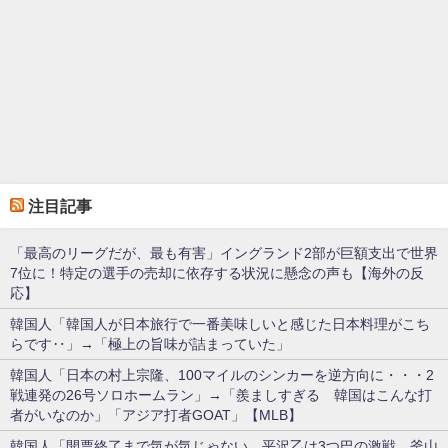
注目記事
「最高のリーグだが、最も有害」イングランド2部が巨額支出で世界
7位に！特定の選手の売却に依存する状況に懸念の声も【海外の反
応】
韓国人「韓国人が日本旅行で一番美味しいと感じた日本料理がこち
らです‥」→「極上の旨味が詰まっていた」
韓国人「日本の村上宗隆、100マイルのシンカーを逆方向に・・・2
戦連発の26号ソロホームラン」→「羨ましすぎる 韓国はこんな打
者がいなのか」「アジア打者GOAT」【MLB】
韓国人「開票終了まで気が気じゃない…平沢乙は3つ巴の激戦、釜山