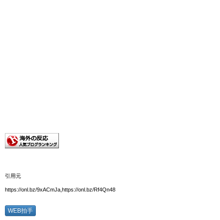
引用元
https://onl.bz/9xACmJa,https://onl.bz/Rf4Qn48
WEB拍手