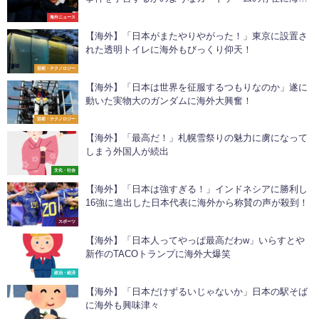
震撼！
海外ニュース
【海外】「日本がまたやりやがった！」東京に設置さ
れた透明トイレに海外もびっくり仰天！
芸術・テクノロジー
【海外】「日本は世界を征服するつもりなのか」遂に
動いた実物大のガンダムに海外大興奮！
芸術・テクノロジー
【海外】「最高だ！」札幌雪祭りの魅力に虜になって
しまう外国人が続出
文化・社会
【海外】「日本は強すぎる！」インドネシアに勝利し
16強に進出した日本代表に海外から称賛の声が殺到！
スポーツ
【海外】「日本人ってやっぱ最高だわw」いらすとや
新作のTACOトランプに海外大爆笑
政治・経済
【海外】「日本だけずるいじゃないか」日本の駅そば
に海外も興味津々