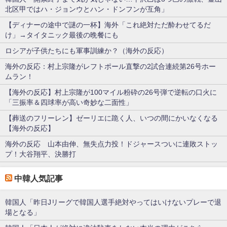
北区甲ではハ・ジョンウとハン・ドンフンが互角」
【ディナーの途中で謎の一杯】海外「これ絶対ただ酔わせてるだ
け」→タイタニック最後の晩餐にも
ロシアが子供たちにも軍事訓練か？（海外の反応）
海外の反応：村上宗隆がレフトポール直撃の2試合連続第26号ホー
ムラン！
【海外の反応】村上宗隆が100マイル粉砕の26号弾で逆転の口火に
「三振率＆四球率が高い奇妙な二面性」
【葬送のフリーレン】ゼーリエに跪く人、いつの間にかいなくなる
【海外の反応】
海外の反応 山本由伸、無失点力投！ドジャースついに連敗ストッ
プ！大谷翔平、決勝打
中韓人気記事
韓国人「昨日Jリーグで韓国人選手絶対やってはいけないプレーで退
場となる」