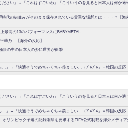
ください」→「これはすごいわ」「こういうのを見ると日本人は何か適
戸時代の街並みがそのまま保存されている貴重な場所とは・・・？【海
史上最高の13のパフォーマンスにBABYMETAL
踊る藤平華乃 【海外の反応】
た極限の中の日本人の姿に世界が衝撃
…」→「快適そうでめちゃくちゃ羨ましい…（ﾌﾞﾙﾌﾞﾙ」＝韓国の反応
ください」→「これはすごいわ」「こういうのを見ると日本人は何か適
…」→「快適そうでめちゃくちゃ羨ましい…（ﾌﾞﾙﾌﾞﾙ」＝韓国の反応
、オリンピック予選の記録削除を要求するFIFA公式制裁を海外メディア