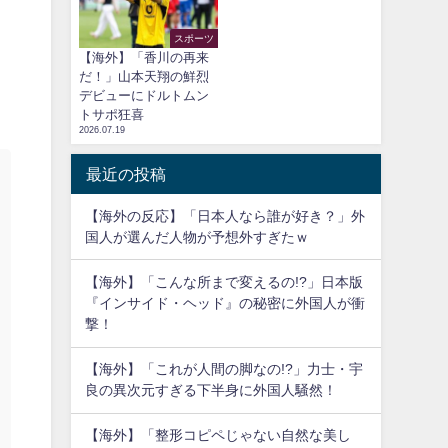
スポーツ
【海外】「香川の再来
だ！」山本天翔の鮮烈
デビューにドルトムン
トサポ狂喜
2026.07.19
最近の投稿
【海外の反応】「日本人なら誰が好き？」外
国人が選んだ人物が予想外すぎたｗ
【海外】「こんな所まで変えるの!?」日本版
『インサイド・ヘッド』の秘密に外国人が衝
撃！
【海外】「これが人間の脚なの!?」力士・宇
良の異次元すぎる下半身に外国人騒然！
【海外】「整形コピペじゃない自然な美し