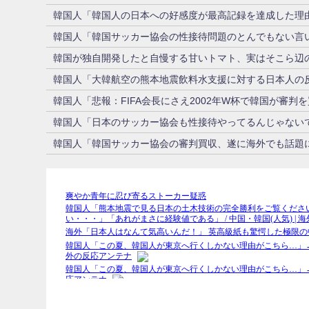
韓国人「韓国人の日本への好感度が最高記録を達成した理
韓国人「韓国サッカー協会の性接待問題のとんでもない言い
韓国が独自開発したと自慢する甘いトマト、実はそこら辺
韓国人「大韓航空の熊本地震飲料水支援に対する日本人の
韓国人「悲報：FIFA会長にさえ2002年W杯で韓国が審判
韓国人「日本のサッカー協会も性接待やってるんじゃない
韓国人「韓国サッカー協会の審判買収、遂に海外でも話題に…