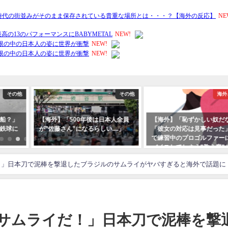
その他
その他
海外
船？」
【海外】「500年後は日本人全員
【海外】「恥ずかしい奴だ
鉄球に
が”佐藤さん”になるらしい....」
「彼女の対応は見事だった
で練習中のプロゴルファー
バイスしてしまう”教え魔”
に！
！」日本刀で泥棒を撃退したブラジルのサムライがヤバすぎると海外で話題に
サムライだ！」日本刀で泥棒を撃