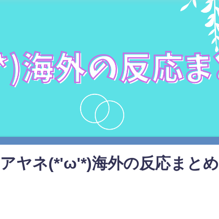
アヤネ(*'ω'*)海外の反応まとめ