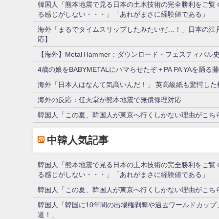
韓国人「熊本地震で見る日本の土木技術の完全勝利をご覧
る感じがしない・・・」「あれがまさに経験値である」
海外「まるでタイムスリップしたみたいだ…！」日本の江
応】
【海外】Metal Hammer：ダウンロード・フェスティバル
4歳の娘をBABYMETALにハマらせたぞ + PA PA YAを
海外「日本人はなんて気高いんだ！」 英高級紙も驚愕し
海外の反応：任天堂が熊本地震で無償修理対応
韓国人「この夏、韓国人が東京へ行くしかない理由がこちら
中韓人気記事
韓国人「熊本地震で見る日本の土木技術の完全勝利をご覧
る感じがしない・・・」「あれがまさに経験値である」
韓国人「この夏、韓国人が東京へ行くしかない理由がこちら
韓国人「韓国に10年間の出場権剥奪や過去ワールドカップ
道！」