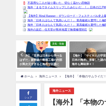
日本人女性
文化・社会
なら信頼
【海外】「世界は日本から学べる
【海外】「サイヤ人の宇宙
に史上最
はずだ」新幹線の整備工場の内部
日本の海岸に漂着した謎の
が海外で
が異次元すぎると海外で話題に
海外も興味津々！
ホーム
海外ニュース
【海外】「本物のサムライだ
海外ニュース
シェア
【海外】「本物の