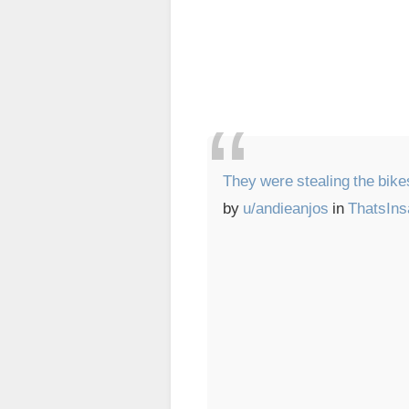
They were stealing the bik
by
u/andieanjos
in
ThatsIn