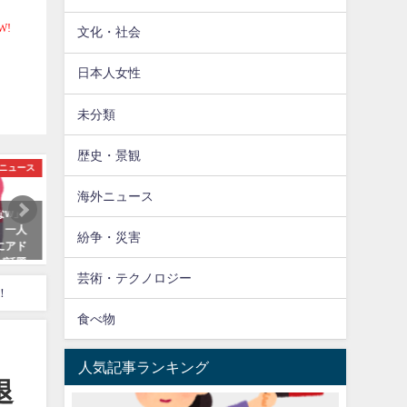
文化・社会
日本人女性
未分類
歴史・景観
ニュース
文化・社会
海外ニュース
なw」
【海外】「トラウマ不可避だ
【海外】「欧米人が描く日
」一人
ろ！」 日本の交通安全教室がガチ
ャラと日本人が描く欧米人
紛争・災害
にアド
すぎて外国人たちが震え上がるw
ラを比較してみたw」
が話題
芸術・テクノロジー
！
食べ物
人気記事ランキング
退