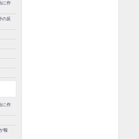
当に作
外の反
当に作
が報