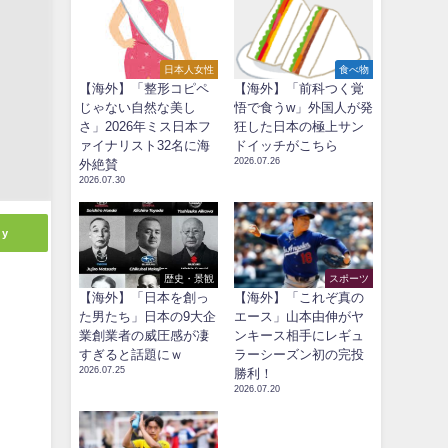
日本人女性
食べ物
【海外】「整形コピペ
【海外】「前科つく覚
じゃない自然な美し
悟で食うw」外国人が発
さ」2026年ミス日本フ
狂した日本の極上サン
ァイナリスト32名に海
ドイッチがこちら
2026.07.26
外絶賛
2026.07.30
ly
歴史・景観
スポーツ
【海外】「日本を創っ
【海外】「これぞ真の
た男たち」日本の9大企
エース」山本由伸がヤ
業創業者の威圧感が凄
ンキース相手にレギュ
すぎると話題にｗ
ラーシーズン初の完投
2026.07.25
勝利！
2026.07.20