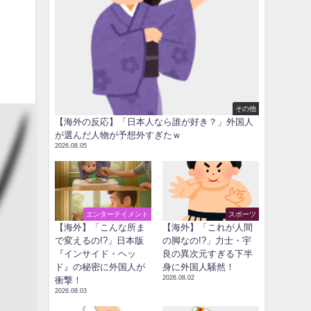
その他
【海外の反応】「日本人なら誰が好き？」外国人
が選んだ人物が予想外すぎたｗ
2026.08.05
エンターテイメント
スポーツ
【海外】「こんな所ま
【海外】「これが人間
で変えるの!?」日本版
の脚なの!?」力士・宇
『インサイド・ヘッ
良の異次元すぎる下半
ド』の秘密に外国人が
身に外国人騒然！
2026.08.02
衝撃！
2026.08.03