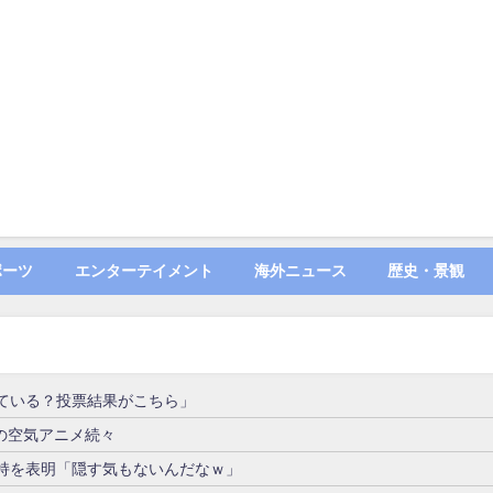
ポーツ
エンターテイメント
海外ニュース
歴史・景観
ている？投票結果がこちら」
の空気アニメ続々
支持を表明「隠す気もないんだなｗ」