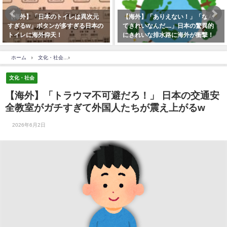
異次元
【海外】「ありえない！」「なん
【海外】「今はタイミング
日本の
てきれいなんだ....」日本の驚異的
ぎるw」「ロシアに送って
にきれいな排水路に海外が衝撃！
日本の伝説の石「殺生石」
二つに割れ海外騒然！
ホーム
文化・社会
【海外】「トラウマ不可避だろ！」 日本の交通安全教室がガチす
文化・社会
【海外】「トラウマ不可避だろ！」 日本の交通安
全教室がガチすぎて外国人たちが震え上がるw
2026年6月2日