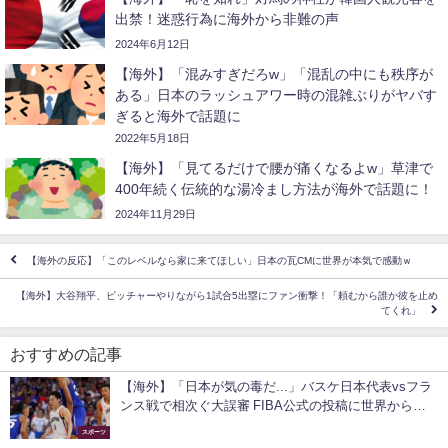
出禁！迷惑行為に海外から非難の声
2024年6月12日
【海外】「混みすぎだろw」「混乱の中にも秩序が
ある」日本のラッシュアワー時の混雑ぶりがヤバす
ぎると海外で話題に
2022年5月18日
【海外】「見てるだけで腰が痛くなるよw」草津で
400年続く伝統的な湯冷まし方法が海外で話題に！
2024年11月29日
【海外の反応】「このレベルなら家に来てほしい」日本の瓦CMに世界が本気で感動ｗ
【海外】大谷翔平、ピッチャーやりながら1試合5出塁にファン衝撃！「頼むから誰か彼を止め
てくれ」
おすすめの記事
【海外】「日本が気の毒だ...」バスケ日本代表vsフラ
ンス戦で相次ぐ大誤審 FIBA公式の投稿に世界から批
判が殺到！
スポーツ