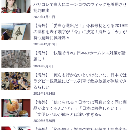
パリコレで白人にコーンロウのウィッグを着用させ
批判噴出
2020年1月21日
【海外】「妥当な選出だ！」令和最初となる2019年
の世相を表す漢字が「令」に決定！海外も「令」が
持つ意味に興味津々
2019年12月13日
【海外】「快適そうw」日本のホームレス対策が話
題に！
2024年9月7日
【海外】「俺らも行かないといけないな」日本では
ラグビー観戦後にビール列車で飲み放題が体験でき
るらしい
2019年9月24日
【海外】「信じられる？日本では写真と全く同じ商
品が出てくるんだぜ」→「日本に移住したい！」
「文明レベルが俺らとは違いすぎるw」
2022年6月30日
【海外】「恥を知れ」対馬の神社が韓国人観光客を