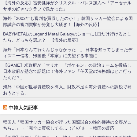
【海外の反応】冨安健洋がクリスタル・パレス加入へ「アーセナル
サポの好きなクラブで良かった」
海外「2002年も審判を買収したのか！」韓国サッカー協会による国
際試合の審判買収が発覚し大騒ぎ！【海外の反応】
BABYMETALのLegend Metal Galaxyのショーに1日だけ行けるとし
たら、どっちを選ぶ？ 【海外の反応】
海外「日本なんて行くんじゃなかった…」 日本を知ってしまったデ
ィズニー信者、帰国後『本家』に失望する事態に
【GAME】米政府が「マリオ」「ポケモン」の政治ミームを投稿し
日本政府が懸念で話題に！海外ファン「任天堂の法務部はどこ行っ
たんだ？」
海外「中国が世界資産税を導入。財政不足を海外資産への課税で補
おうとする」
中韓人気記事
韓国人「韓国サッカー協会が行った国際試合の性的接待の全容がこ
ちら…」→「完全に買収してる…（ﾌﾞﾙﾌﾞﾙ」＝韓国の反応