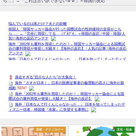
ら…」→「これは言い訳できないｗｗ」＝韓国の反応
ノロジー
文化・社会