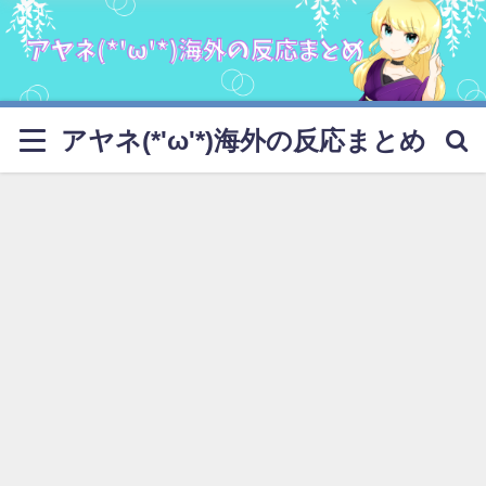
アヤネ(*'ω'*)海外の反応まとめ