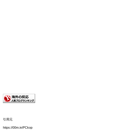
引用元
https://00m.in/PCkop