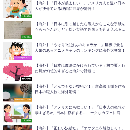
【海外】「日本が羨ましい...」アメリカ人と違い日本
人が痩せている理由に世界が驚愕！
文化・社会
【海外】「日本に引っ越したら隣人からこんな手紙を
もらったんだけど」拙い英語で外国人を迎え入れる日
本人に海外も超感動！
文化・社会
【海外】「やはり1位はあのキャラか！」世界で最も
人気のあるアニメキャラのランキングに海外大興奮！
エンターテイメント
【海外】「日本は魔法にかけられている」桜で覆われ
た川が幻想的すぎると海外で話題に！
歴史・景観
【海外】「とんでもない技術だ！」超高級印鑑を作る
日本の職人技に海外驚愕！
芸術・テクノロジー
【海外】「アメリカにも欲しい！」「日本人の発想が
凄すぎるw」日本に存在するユニークなカフェに海外
驚愕！
文化・社会
【海外】「正しい決断だ」「オオタニを解放しろ！」