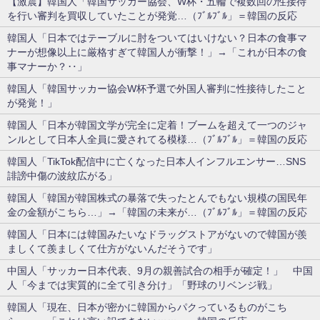
【激震】韓国人「韓国サッカー協会、W杯・五輪で複数回の性接待
を行い審判を買収していたことが発覚…（ﾌﾞﾙﾌﾞﾙ」＝韓国の反応
韓国人「日本ではテーブルに肘をついてはいけない？日本の食事マ
ナーが想像以上に厳格すぎて韓国人が衝撃！」→「これが日本の食
事マナーか？‥」
韓国人「韓国サッカー協会W杯予選で外国人審判に性接待したこと
が発覚！」
韓国人「日本が韓国文学が完全に定着！ブームを超えて一つのジャ
ンルとして日本人全員に愛されてる模様…（ﾌﾞﾙﾌﾞﾙ」＝韓国の反応
韓国人「TikTok配信中に亡くなった日本人インフルエンサー…SNS
誹謗中傷の波紋広がる」
韓国人「韓国が韓国株式の暴落で失ったとんでもない規模の国民年
金の金額がこちら…」→「韓国の未来が…（ﾌﾞﾙﾌﾞﾙ」＝韓国の反応
韓国人「日本には韓国みたいなドラッグストアがないので韓国が羨
ましくて羨ましくて仕方がないんだそうです」
中国人「サッカー日本代表、9月の親善試合の相手が確定！」 中国
人「今までは実質的に全て引き分け」「野球のリベンジ戦」
韓国人「現在、日本が密かに韓国からパクっているものがこち