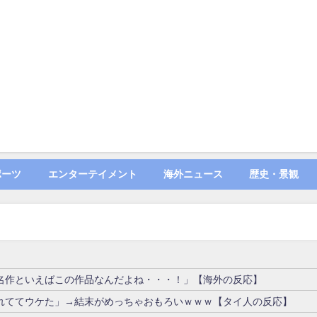
ポーツ
エンターテイメント
海外ニュース
歴史・景観
名作といえばこの作品なんだよね・・・！」【海外の反応】
れててウケた」→結末がめっちゃおもろいｗｗｗ【タイ人の反応】