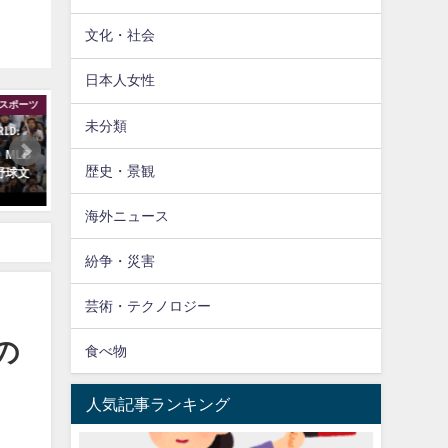
文化・社会
日本人女性
スポーツ
スポーツ
海外
未分類
MLB
【海外】「完全に別次元にいる」
【海外】「また中国？」米
歴史・景観
野球文
ドジャース大谷翔平、アストロズ
がアラスカ上空で正体不明
を制圧する奪三振ショーにファン
物体を撃墜
驚愕！
海外ニュース
紛争・災害
芸術・テクノロジー
の
食べ物
人気記事ランキング