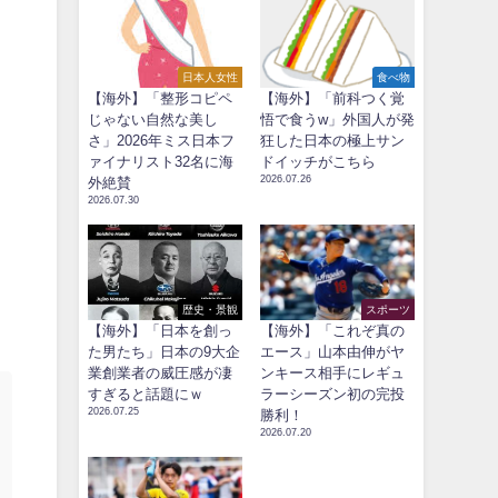
日本人女性
食べ物
【海外】「整形コピペ
【海外】「前科つく覚
じゃない自然な美し
悟で食うw」外国人が発
さ」2026年ミス日本フ
狂した日本の極上サン
ァイナリスト32名に海
ドイッチがこちら
2026.07.26
外絶賛
2026.07.30
歴史・景観
スポーツ
【海外】「日本を創っ
【海外】「これぞ真の
た男たち」日本の9大企
エース」山本由伸がヤ
業創業者の威圧感が凄
ンキース相手にレギュ
すぎると話題にｗ
ラーシーズン初の完投
2026.07.25
勝利！
2026.07.20