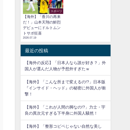
スポーツ
【海外】「香川の再来
だ！」山本天翔の鮮烈
デビューにドルトムン
トサポ狂喜
2026.07.19
最近の投稿
【海外の反応】「日本人なら誰が好き？」外
国人が選んだ人物が予想外すぎたｗ
【海外】「こんな所まで変えるの!?」日本版
『インサイド・ヘッド』の秘密に外国人が衝
撃！
【海外】「これが人間の脚なの!?」力士・宇
良の異次元すぎる下半身に外国人騒然！
【海外】「整形コピペじゃない自然な美し