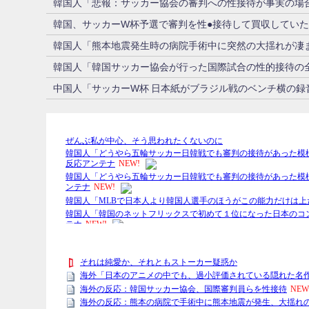
韓国人「悲報：サッカー協会の審判への性接待が事実の場合
韓国、サッカーW杯予選で審判を性●接待して買収していた
韓国人「熊本地震発生時の病院手術中に突然の大揺れが凄
韓国人「韓国サッカー協会が行った国際試合の性的接待の全
中国人「サッカーW杯 日本紙がブラジル戦のベンチ横の