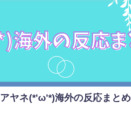
アヤネ(*'ω'*)海外の反応まとめ