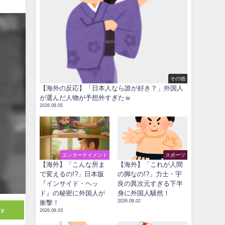
その他
【海外の反応】「日本人なら誰が好き？」外国人
が選んだ人物が予想外すぎたｗ
2026.08.05
エンターテイメント
スポーツ
【海外】「こんな所ま
【海外】「これが人間
で変えるの!?」日本版
の脚なの!?」力士・宇
『インサイド・ヘッ
良の異次元すぎる下半
ド』の秘密に外国人が
身に外国人騒然！
2026.08.02
衝撃！
ly
2026.08.03