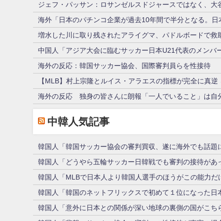
ジェフ・パッサン：ロサンゼルスドジャースではなく、大
海外「日本のパチンコ企業が過去10年間で半分となる。日
増水した川に取り残されたアライグマ、パドルボードで救
中国人「アジア大会に臨むサッカー日本U21代表のメンバ
海外の反応：韓国サッカー協会、国際審判員らを性接待
【MLB】村上宗隆とルイス・アラエスの指標が完全に真逆 
海外の反応 独身の皆さんに朗報「一人でいること」は自
中韓人気記事
韓国人「韓国サッカー協会の審判買収、遂に海外でも話題に…
韓国人「どうやら五輪サッカー日韓戦でも審判の接待があっ
韓国人「MLBで日本人より韓国人選手のほうがこの能力だ
韓国人「韓国のネットフリックスで初めて１位になった日
韓国人「意外に日本との関係が深い地球の裏側の国がこち