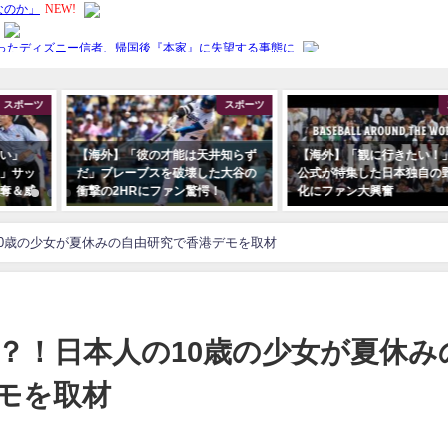
スポーツ
スポーツ
い」
【海外】「彼の才能は天井知らず
【海外】「観に行きたい！」
」サッ
だ」ブレーブスを破壊した大谷の
公式が特集した日本独自の
奪＆威
衝撃の2HRにファン驚愕！
化にファン大興奮
10歳の少女が夏休みの自由研究で香港デモを取材
の？！日本人の10歳の少女が夏休み
モを取材