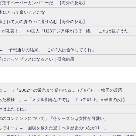
谷翔平ペーパーカンパニーだ 【海外の反応】
本にとって良いことだな」
助されて人の脚の下に潜り込む【海外の反応】
ーが発表！」 中国人「U23アジア杯とほぼ一緒」「これは強そうだ」
→ 「予想通りの結果」「この2人は合体してくれ」
分にとってプラスになるという研究結果
」→「2002年の栄光まで疑われる…（ﾌﾞﾙﾌﾞﾙ」＝韓国の反応
た模様…」→「メダル剥奪なのでは…？（ﾌﾞﾙﾌﾞﾙ」＝韓国の反応
けは上だよね」
本のコンテンツについて」「今シーズンは女性が可愛い」
らです‥」→「国境を越えた驚くべき歴史のつながり‥」