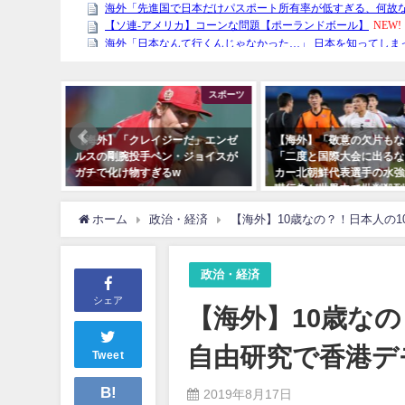
その他
スポーツ
るんだろ
【海外】「クレイジーだ」エンゼ
【海外】「敬意の欠片もな
れていた
ルスの剛腕投手ベン・ジョイスが
「二度と国際大会に出るな
がヤバす
ガチで化け物すぎるw
カー北朝鮮代表選手の水強
嚇行為が世界中で批判殺到
ホーム
政治・経済
【海外】10歳なの？！日本人の
政治・経済
シェア
【海外】10歳な
自由研究で香港デ
Tweet
B!
2019年8月17日